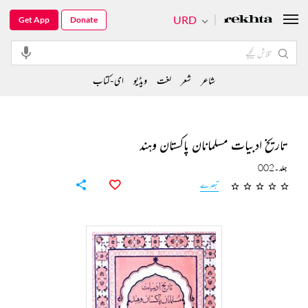
URD
Get App
Donate
شاعر
شعر
لغت
ویڈیو
ای-کتاب
تاریخ ادبیات مسلمانان پاکستان وہند
جلد۔002
تبصرے