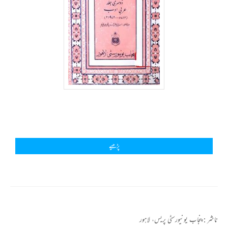
پڑھیے
ناشر :
پنجاب یونیورسٹی پریس، لاہور