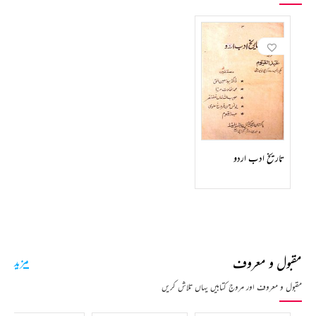
تاریخ ادب اردو
مقبول و معروف
مزید
مقبول و معروف اور مروج کتابیں یہاں تلاش کریں