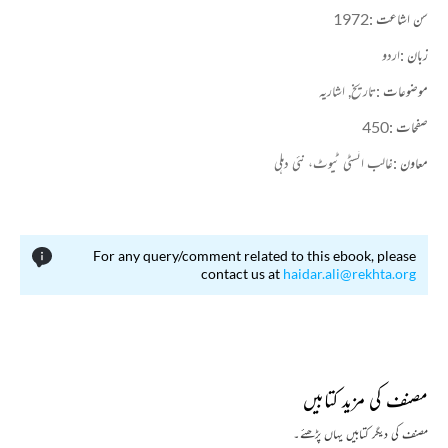
سن اشاعت :
1972
زبان :
اردو
موضوعات :
تاریخ,
اشاریہ
صفحات :
450
معاون :
غالب انسٹی ٹیوٹ، نئی دہلی
For any query/comment related to this ebook, please
contact us at
haidar.ali@rekhta.org
مصنف کی مزید کتابیں
مصنف کی دیگر کتابیں یہاں پڑھئے۔