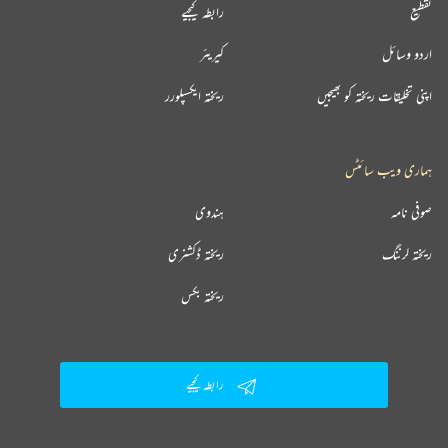
تقطیع
رابطہ کیجیے
اردو وسائل
کیریئر
اپنی تخلیقات ریختہ کو بھیجیں
ریختہ ایکسپلورر
ہماری ویب سائٹس
صوفی نامہ
ہندوی
ریختہ لرننگ
ریختہ ڈکشنری
ریختہ بکس
رابطہ کیجیے