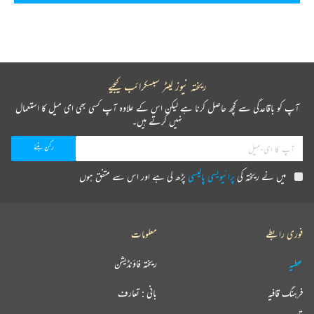
ریختہ نیوز لیٹر سبسکرائب کیجیے
آپ کو باقاعدگی سے کچھ حاصل کرنا ہے لیکن اس کے علاوہ آپ کسی بھی ای میل کا استعمال
نہیں کرتے ہیں۔
میں نے ریختہ کی
پرائیویسی پالیسی
پڑھ لی ہے اور اس سے متفق ہوں
فوری رابطے
معلومات
عطیہ
ریختہ فاؤنڈیشن
فرہنگ قافیہ
بانی : تعارف