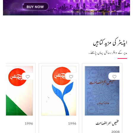
contact us at
haidar.ali@rekhta.org
ایڈیٹر کی مزید کتابیں
مدیر کے دیگر رسائل یہاں پڑھئے۔
تلخیص بحرالفصاحت
1996
1996
2008