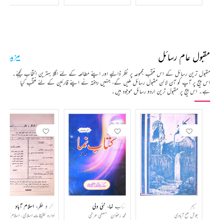
مقبول عام رسائل
مزید
مقبول ترین رسائل کے اس منتخب مجموعہ پر نظر ڈالیے اور اپنے مطالعہ کے لئے اگلا بہترین انتخاب کیجئے۔
اس پیج پر آپ کو آن لائن مقبول رسائل ملیں گے، جنہیں ریختہ نے اپنے قارئین کے لئے منتخب کیا
ہے۔ اس پیج پر مقبول ترین اردو رسائل موجود ہیں۔
کلیم
کتاب نما، نئی دلی
فکر و نظر، اسلام آباد
جوش ملیح آبادی
محمد رضوان مصطفی عرشی
ادارہ تحقیقات اسلامی، اسلام آباد