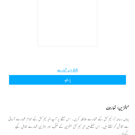
64 مزید شمارے
پڑھیے
میگزین: تعارف
یہاں رسالہ ترا نیم کش کے شمارے ملاحظہ کریں۔ اس صفحے پر آپ تیر نیم کش کے تمام شمارے آسانی
سے تلاش کر سکتے ہیں۔ اس صفحےمیں تیر نیم کش مگزین کے منتخب اور بہترین شمارے شامل کیے
گئےہیں۔