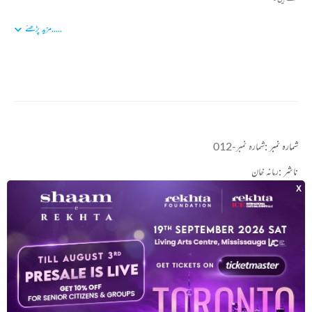
.....
مزید پڑھئے
شمارہ نمبر :
شمارہ نمبر-012
ناشر :
رمانہ خان
زبان :
اردو
صفحات :
44
معاون :
سندریا وگنانا کیندرم، حیدرآباد
For any query/comment related to this ebook, please