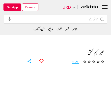
URD
Get App
Donate
شاعر
شعر
لغت
ویڈیو
ای-کتاب
تیر نیم کش
تبصرے