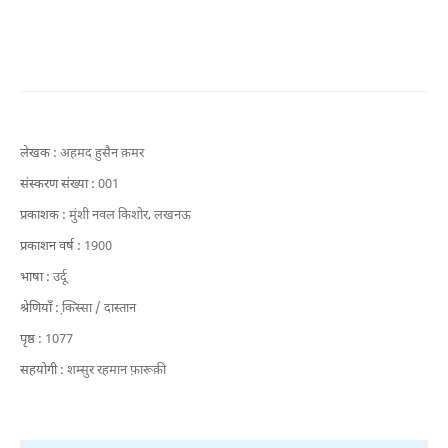
लेखक :
अहमद हुसैन क़मर
संस्करण संख्या :
001
प्रकाशक :
मुंशी नवल किशोर, लखनऊ
प्रकाशन वर्ष :
1900
भाषा :
उर्दू
श्रेणियाँ :
कि़स्सा / दास्तान
पृष्ठ :
1077
सहयोगी :
शम्सुर रहमान फ़ारूक़ी