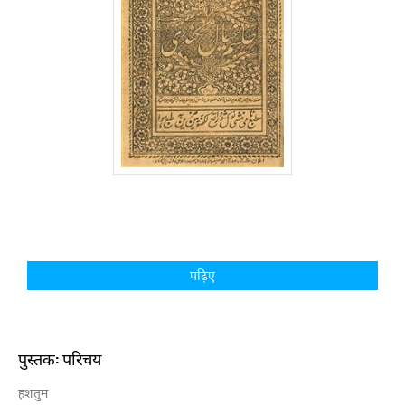
पढ़िए
पुस्तक: परिचय
हशतुम