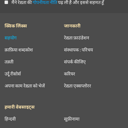
मैंने रेख़्ता की
गोपनीयता नीति
पढ़ ली है और इससे सहमत हूँ
क्विक लिंक्स
जानकारी
सहयोग
रेख़्ता फ़ाउंडेशन
क़ाफ़िया शब्दकोश
संस्थापक : परिचय
तक़्ती
संपर्क कीजिए
उर्दू रीसोर्स
करियर
अपना काम रेख़्ता को भेजें
रेख़्ता एक्सप्लोरर
हमारी वेबसाइट्स
हिन्दवी
सूफ़ीनामा