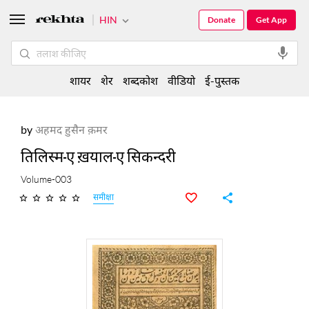
HIN
Donate
Get App
शायर
शेर
शब्दकोश
वीडियो
ई-पुस्तक
by
अहमद हुसैन क़मर
तिलिस्म-ए ख़याल-ए सिकन्दरी
Volume-003
समीक्षा