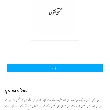
पढ़िए
पुस्तक: परिचय
سید محسن نقوی ، ایک سیاست داں اور خطیب کے ساتھ ایک شاعر بھی تھے ان کا مکمل نام سید محمد
عباس اور محسن تخلص تھا ، ساتھ میں نقوی بھی تخلص کے طور پر استعمال کر تے تھے ۔ وہ ایک بے