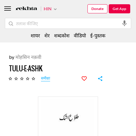
HIN
Donate
Get App
शायर
शेर
शब्दकोश
वीडियो
ई-पुस्तक
by
मोहसिन नक़वी
TULU-E-ASHK
समीक्षा