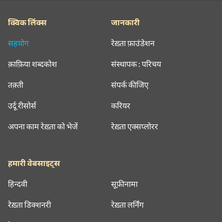
क्विक लिंक्स
जानकारी
सहयोग
रेख़्ता फ़ाउंडेशन
क़ाफ़िया शब्दकोश
संस्थापक : परिचय
तक़्ती
संपर्क कीजिए
उर्दू रीसोर्स
करियर
अपना काम रेख़्ता को भेजें
रेख़्ता एक्सप्लोरर
हमारी वेबसाइट्स
हिन्दवी
सूफ़ीनामा
रेख़्ता डिक्शनरी
रेख़्ता लर्निंग