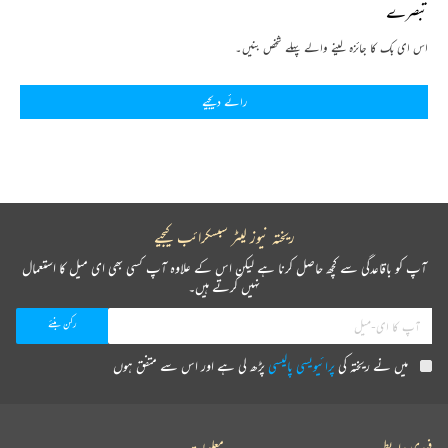
تبصرے
اس ای بک کا جائزہ لینے والے پہلے شخص بنیں۔
رائے دیجیے
ریختہ نیوز لیٹر سبسکرائب کیجیے
آپ کو باقاعدگی سے کچھ حاصل کرنا ہے لیکن اس کے علاوہ آپ کسی بھی ای میل کا استعمال
نہیں کرتے ہیں۔
میں نے ریختہ کی
پرائیویسی پالیسی
پڑھ لی ہے اور اس سے متفق ہوں
فوری رابطے
معلومات