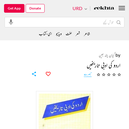
URD
Get App
Donate
شاعر
شعر
لغت
ویڈیو
ای-کتاب
by
گیان چند جین
اردو کی ادبی تاریخیں
تبصرے