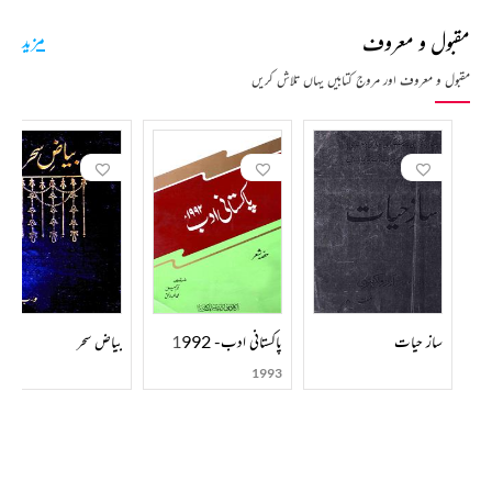
یہ اپنی تحقیق میں بھی اپنے بیان کو کافی ترسیلی بنانے کی کوشش کرتے ہیں۔
مقبول و معروف
مزید
گیان چند جین کے مضامین میں بھی علم و تحقیق کی بصیرتیں ملتی ہیں۔ جین صاحب ہمارے ادبی سالاروں
مقبول و معروف اور مروج کتابیں یہاں تلاش کریں
میں ایک ہیں جن کی رہنمائی میں تحقیق و تنقید مسلسل آگے بڑھ رہی ہے۔ نیزلسانیاتی مطالعات کا شغف
لوگوں کو متاثر کر رہا ہے۔
ساز حیات
پاکستانی ادب- 1992
بیاض سحر
1993