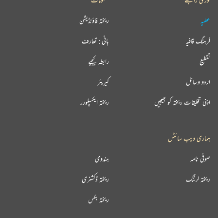
عطیہ
ریختہ فاؤنڈیشن
فرہنگ قافیہ
بانی : تعارف
تقطیع
رابطہ کیجیے
اردو وسائل
کیریئر
اپنی تخلیقات ریختہ کو بھیجیں
ریختہ ایکسپلورر
ہماری ویب سائٹس
صوفی نامہ
ہندوی
ریختہ لرننگ
ریختہ ڈکشنری
ریختہ بکس