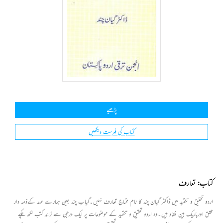
پڑھیے
کتاب کی فہرست دیکھیں
کتاب: تعارف
اردو تحقیق و تنقید میں ڈاكٹر گیان چند كا نام محتاج تعارف نہیں۔گیاب چند جین ہمارے عہد كےذمہ دار
محقق اورباریك بین نقاد ہیں۔وہ اردو تحقیق و تنقید كے موضوعات پر ایك درجن سے زائد كتب لكھ چكے