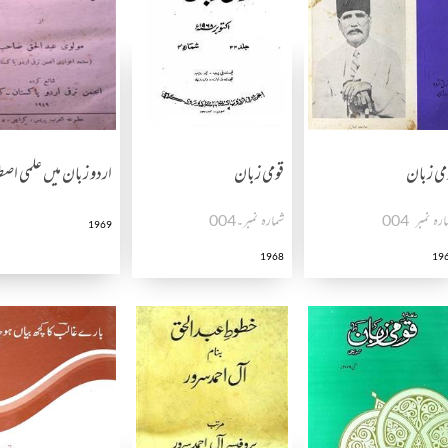
می زبان
قومی زبان
اردو زبان میں علمی اصط
رہ نمبر ـ 004
شمارہ نمبر۔004
1969
1968
19