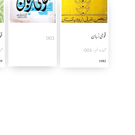
قومی زبان
قو
003
شمارہ نمبر-001
شما
09
1982