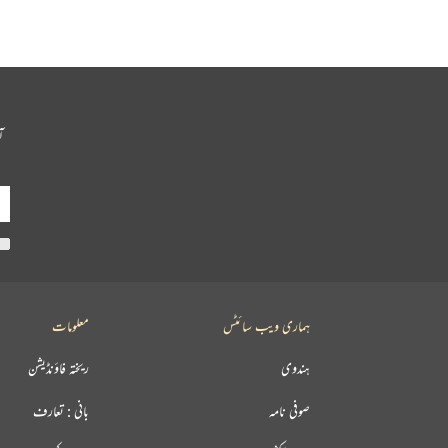
آ
ہماری ویب سائٹس
معلومات
ہندوی
ریختہ فاؤنڈیشن
صوفی نامہ
بانی : تعارف