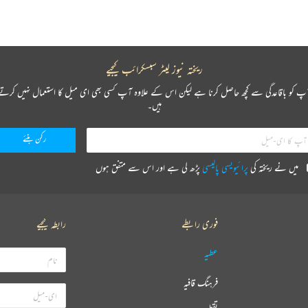
ریختہ نیوز لیٹر سبسکرائب کیجیے
پ کو باقاعدگی سے کچھ حاصل کرنا ہے لیکن اس کے علاوہ آپ کسی بھی ای میل کا استعمال نہیں کرتے
ہیں۔
میں نے ریختہ کی
پرائیویسی پالیسی
پڑھ لی ہے اور اس سے متفق ہوں
فوری رابطے
رابطہ کیجیے
عطیہ
فرہنگ قافیہ