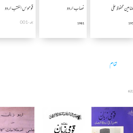
امین محفوظ علی
نصاب اردو
قوموس الکتب اردو
جلد-001
1981
19
تمام
62