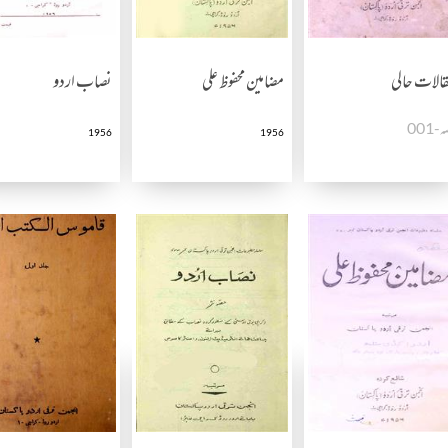
الات حالی
مضامین محفوظ علی
نصاب اردو
-001
1956
1956