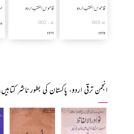
قاموس الکتب اردو
قاموس الکتب اردو
مض
جلد-003
جلد ۔ 002
56
1975
1978
انجمن ترقی اردو، پاکستان کی بطور ناشر کتابیں
2