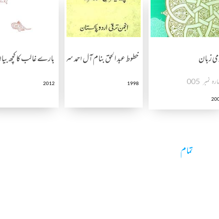
می زبان
خطوط عبد الحق بنام آل احمد سرور
بارے غالب کا کچھ بی
رہ نمبر ـ 005
2012
1998
20
تمام