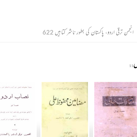
انجمن ترقی اردو، پاکستان کی بطور ناشر کتابیں
622
ں
11