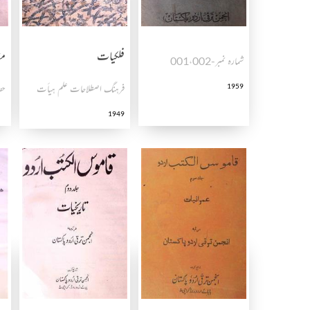
فلکیات
مق
شمارہ نمبر-001،002
1959
فرہنگ اصطلاحات علم ہیأت
حصہ
1949