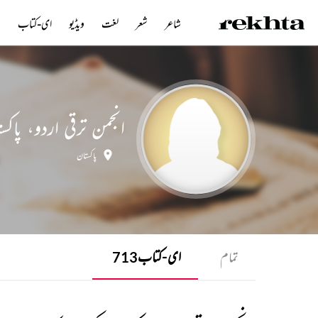
شاعر
شعر
لغت
ویڈیو
ای-کتاب
ن
انجمن ترقی اردو، پاکس
پاکستان
تمام
ای-کتاب
713