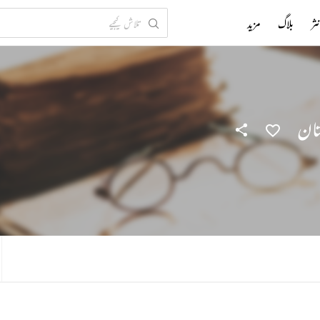
ثر
بلاگ
مزید
تان