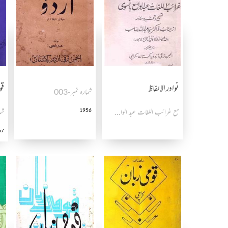
نوادر الالفاظ
قو
شمارہ نمبر-003
مع غرائب اللغات عبد الواسع ہانسوی
1956
شما
67