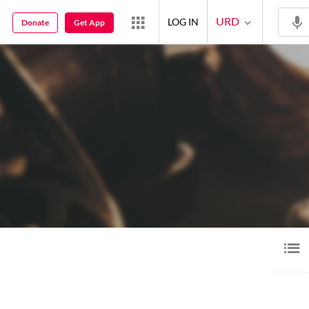
URD
LOG IN
Donate
Get App