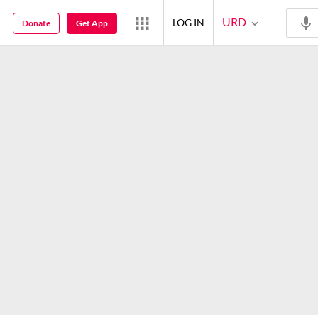
URD
LOG IN
Donate
Get App