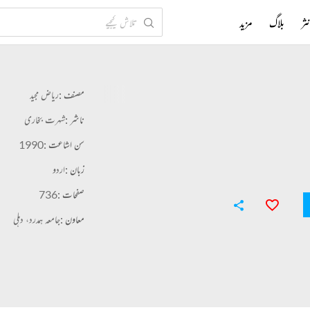
ثر
بلاگ
مزید
مصنف :
ریاض مجید
ناشر :
شہرت بخاری
سن اشاعت :
1990
زبان :
اردو
صفحات :
736
معاون :
جامعہ ہمدرد، دہلی