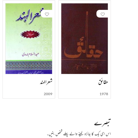
حقائق
شعرالہند
2009
1978
تبصرے
اس ای بک کا جائزہ لینے والے پہلے شخص بنیں۔