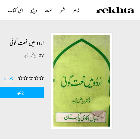
شاعر
شعر
لغت
ویڈیو
ای-کتاب
ن
اردو میں نعت گوئی
by
ریاض مجید
تبصرے
پڑھیے