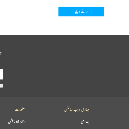
رائے دیجیے
آ
ہماری ویب سائٹس
معلومات
ہندوی
ریختہ فاؤنڈیشن