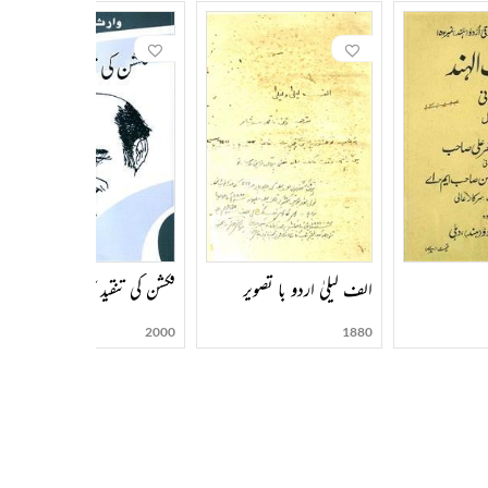
الف لیلیٰ اردو با تصویر
فکشن کی تنقید کا المیہ
2000
1880