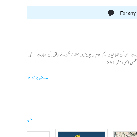
For any
یت سے خدمات انجام دیتے رہے۔ ان کی تصانیف کے نام یہ ہیں:’پس منظر‘، ’گزرتے وقتوں کی عبادت‘، ’نئی
س الحق،صفحہ:361
.....
مزید پڑھئے
مزید