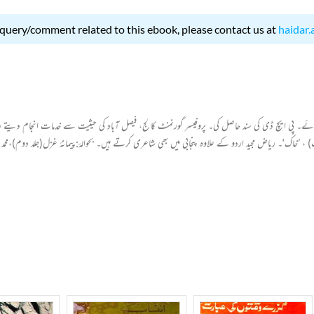
 query/comment related to this ebook, please contact us at
haidar.
خلص ریاض ہے۔ ۱۳؍اکتوبر۱۹۴۲ء کو جالندھر میں پیدا ہوئے۔ پی ایچ ڈی کی سند حاصل کی۔ پروفیسر گورنمنٹ کالج، فیصل آباد کی حیث
خاک‘۔ ریاض مجید اردو کے علاوہ پنجابی میں بھی شاعری کرتے ہیں۔ بحوالۂ:پیمانۂ غزل(جلد دوم)،محمد شم