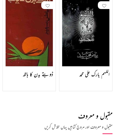
اللہم بارک علی محمد
ڈوبتے بدن کا ہاتھ
مقبول و معروف
مقبول و معروف اور مروج کتابیں یہاں تلاش کریں