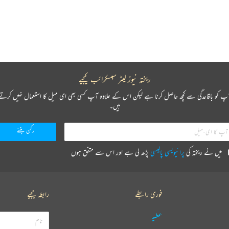
ریختہ نیوز لیٹر سبسکرائب کیجیے
پ کو باقاعدگی سے کچھ حاصل کرنا ہے لیکن اس کے علاوہ آپ کسی بھی ای میل کا استعمال نہیں کرتے
ہیں۔
میں نے ریختہ کی
پرائیویسی پالیسی
پڑھ لی ہے اور اس سے متفق ہوں
فوری رابطے
رابطہ کیجیے
عطیہ