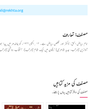
ali@rekhta.org
مصنف: تعارف
نام ریاض الحق، ڈاکٹر اور ت
آوازیں‘(مرتب، جدید شاعری) ’رفحان میں ایک شام‘(مرتب)، ’انتخاب روشنی‘(مرتب) ، ’
مصنف کی مزید کتابیں
مصنف کی دیگر کتابیں یہاں پڑھئے۔