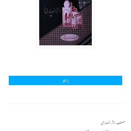
پڑھیے
مصنف :
اثر انصاری