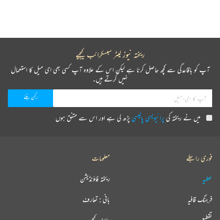
ریختہ نیوز لیٹر سبسکرائب کیجیے
آپ کو باقاعدگی سے کچھ حاصل کرنا ہے لیکن اس کے علاوہ آپ کسی بھی ای میل کا استعمال
نہیں کرتے ہیں۔
میں نے ریختہ کی
پرائیویسی پالیسی
پڑھ لی ہے اور اس سے متفق ہوں
فوری رابطے
معلومات
عطیہ
ریختہ فاؤنڈیشن
فرہنگ قافیہ
بانی : تعارف
تقطیع
رابطہ کیجیے