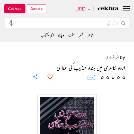
URD
Get App
Donate
شاعر
شعر
لغت
ویڈیو
ای-کتاب
by
اثر انصاری
اردو شاعری میں ہندو تہذیب کی عکاسی
تبصرے