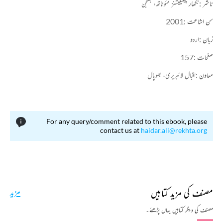
ناشر :
نکھار پبلیکیشنز مئوناتھ، بھنجن
سن اشاعت :
2001
زبان :
اردو
صفحات :
157
معاون :
اقبال لائبریری، بھوپال
For any query/comment related to this ebook, please
contact us at
haidar.ali@rekhta.org
مصنف کی مزید کتابیں
مزید
مصنف کی دیگر کتابیں یہاں پڑھئے۔