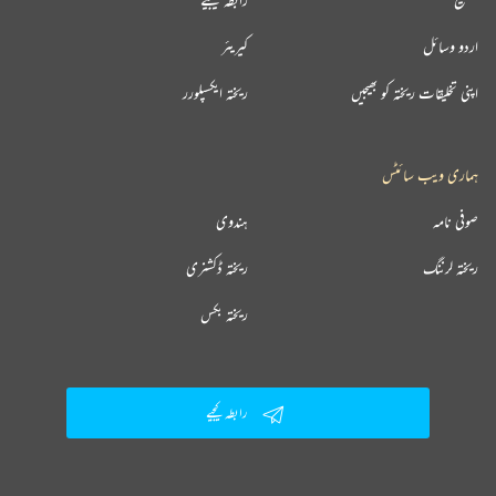
اردو وسائل
کیریئر
اپنی تخلیقات ریختہ کو بھیجیں
ریختہ ایکسپلورر
ہماری ویب سائٹس
صوفی نامہ
ہندوی
ریختہ لرننگ
ریختہ ڈکشنری
ریختہ بکس
رابطہ کیجیے