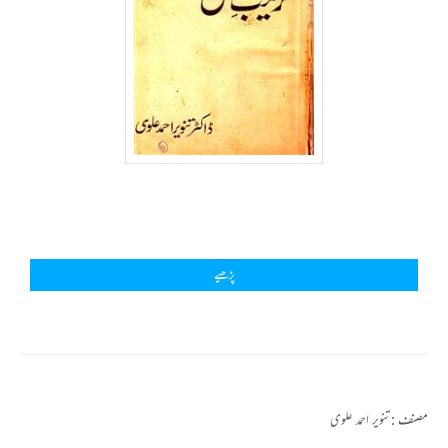
پڑھیے
مصنف :
تنویر احمد علوی