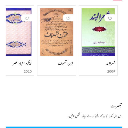
شعرالہند
مخزن تصوف
تذکرہ اطباء عصر
2010
2009
تبصرے
اس ای بک کا جائزہ لینے والے پہلے شخص بنیں۔