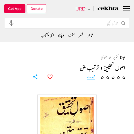
URD
Get App
Donate
شاعر
شعر
لغت
ویڈیو
ای-کتاب
by
تنویر احمد علوی
اصول تحقییق و ترتیب متن
تبصرے