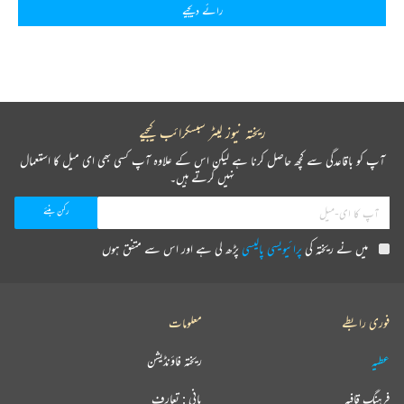
رائے دیجیے
ریختہ نیوز لیٹر سبسکرائب کیجیے
آپ کو باقاعدگی سے کچھ حاصل کرنا ہے لیکن اس کے علاوہ آپ کسی بھی ای میل کا استعمال
نہیں کرتے ہیں۔
میں نے ریختہ کی
پرائیویسی پالیسی
پڑھ لی ہے اور اس سے متفق ہوں
فوری رابطے
معلومات
عطیہ
ریختہ فاؤنڈیشن
فرہنگ قافیہ
بانی : تعارف