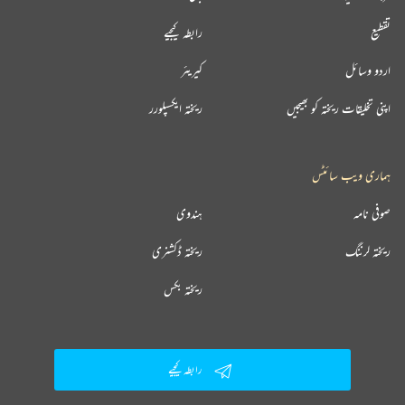
تقطیع
رابطہ کیجیے
اردو وسائل
کیریئر
اپنی تخلیقات ریختہ کو بھیجیں
ریختہ ایکسپلورر
ہماری ویب سائٹس
صوفی نامہ
ہندوی
ریختہ لرننگ
ریختہ ڈکشنری
ریختہ بکس
رابطہ کیجیے