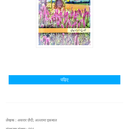
पढ़िए
लेखक :
असरार ज़ैदी,
अल्लामा इक़बाल