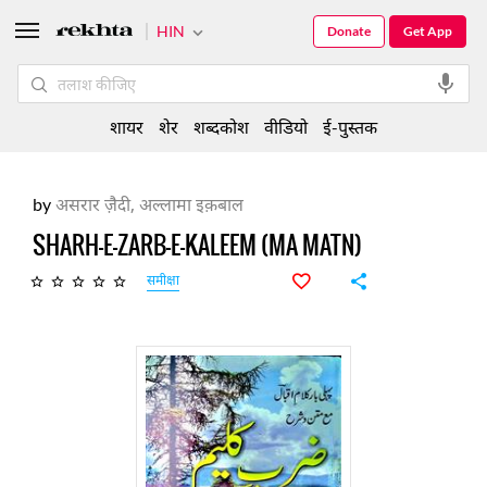
HIN
Donate
Get App
शायर
शेर
शब्दकोश
वीडियो
ई-पुस्तक
by
असरार ज़ैदी,
अल्लामा इक़बाल
SHARH-E-ZARB-E-KALEEM (MA MATN)
समीक्षा