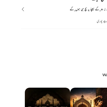
لا نہ دو_گے سپنے یہ سچ ہی ہوں_گے
جے پوری
Wa