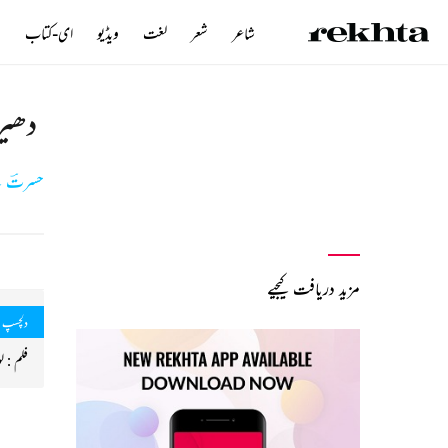
شاعر
شعر
لغت
ویڈیو
ای-کتاب
ن
دھیر
حسرتؔ 
مزید دریافت کیجیے
دلچسپ 
فلم : لو میرج سال: 1959 گلوکار : م