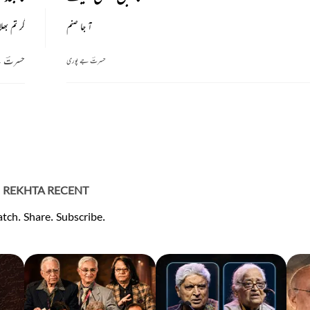
آ جا صنم
گر تم بھ
حسرتؔ 
حسرتؔ جے پوری
REKHTA RECENT
tch. Share. Subscribe.