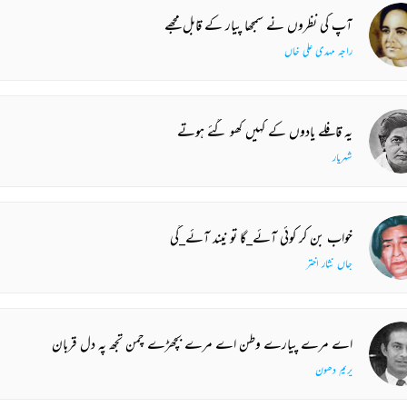
آپ کی نظروں نے سمجھا پیار کے قابل مجھے
راجہ مہدی علی خاں
یہ قافلے یادوں کے کہیں کھو گئے ہوتے
شہریار
خواب بن کر کوئی آئے_گا تو نیند آئے_گی
جاں نثار اختر
اے مرے پیارے وطن اے مرے بچھڑے چمن تجھ پہ دل قربان
پریم دھون