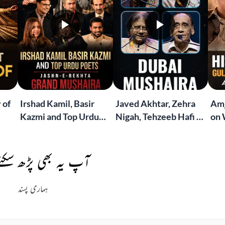
 of
Irshad Kamil, Basir
Javed Akhtar, Zehra
Amj
Kazmi and Top Urdu
Nigah, Tehzeeb Hafi &
on 
to
Poets Live at the
More | Live at the
Lif
Jashn-e-Rekhta
Dubai Grand Mushaira
Rub
London Grand
آپ یہ بھی پڑھ سکتے
Mushaira
ہماری پسند