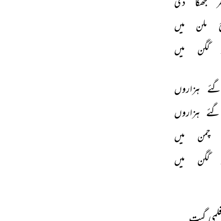
ر 
جھکا 
دی 
 
ملن 
میں 
گگن 
میں 
ئے 
ہزاروں 
گئے 
ہزاروں 
چمن 
میں 
گگن 
میں 
 فلمی گیت