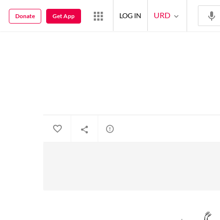
URD
LOG IN
Donate
Get App