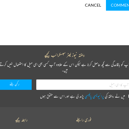
CANCEL
COMME
ریختہ نیوز لیٹر سبسکرائب کیجیے
پ کو باقاعدگی سے کچھ حاصل کرنا ہے لیکن اس کے علاوہ آپ کسی بھی ای میل کا استعمال نہیں کرتے
ہیں۔
میں نے ریختہ کی
پرائیویسی پالیسی
پڑھ لی ہے اور اس سے متفق ہوں
فوری رابطے
رابطہ کیجیے