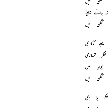
گگن 
میں 
ہ 
جائے 
سپنے 
گگن 
میں 
چلے 
کٹاری 
نظر 
تمہاری 
پون 
میں 
گگن 
میں 
ظر 
پلا 
دی 