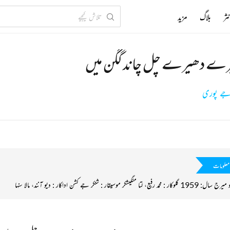
ثر
بلاگ
مزید
ے دھیرے چل چاند گگن میں
جے پوری
معلومات
حمد رفیع، لتا منگیشکر موسیقار : شنکر جے کشن اداکار : دیو آنند، مالا سنہا