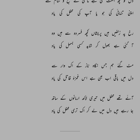
دل 
کو 
کچھ 
الفت 
سی 
ہے 
ماضی 
کے 
صبح 
و 
شام 
سے 
اپنی 
تنہائی 
کی 
ہو 
یا 
آپ 
کی 
محفل 
کی 
یاد 
رخ 
پہ 
زلفیں 
ہیں 
پریشاں 
کچھ 
فسردہ 
سے 
ہیں 
وہ 
آ 
گئی 
ہے 
بھول 
کر 
شاید 
کسی 
بسمل 
کی 
یاد 
مٹ 
گئے 
ہم 
جس 
نگاہ 
ناز 
کے 
اک 
وار 
سے 
دل 
میں 
باقی 
اب 
بھی 
ہے 
اس 
غمزۂ 
قاتل 
کی 
یاد 
آئے 
تھے 
محفل 
میں 
تیری 
لاکھ 
ارمانوں 
کے 
ساتھ 
جا 
رہے 
ہیں 
دل 
میں 
لے 
کر 
اک 
تری 
محفل 
کی 
یاد 