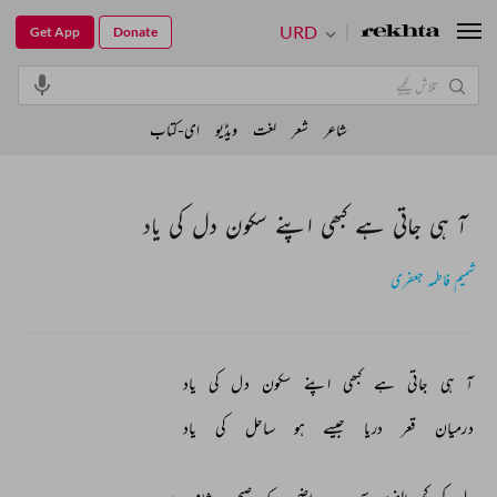
URD
Get App
Donate
شاعر
شعر
لغت
ویڈیو
ای-کتاب
آ ہی جاتی ہے کبھی اپنے سکون دل کی یاد
شمیم فاطمہ جعفری
آ 
ہی 
جاتی 
ہے 
کبھی 
اپنے 
سکون 
دل 
کی 
یاد 
درمیان 
قعر 
دریا 
جیسے 
ہو 
ساحل 
کی 
یاد 