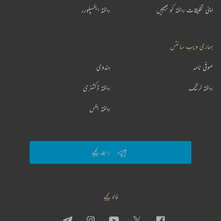
اپنی تخلیقات ریختہ کو بھیجیں
ریختہ ایکسپلورر
ہماری ویب سائٹس
صوفی نامہ
ہندوی
ریختہ لرننگ
ریختہ ڈکشنری
ریختہ بکس
رابطہ کیجیے
فالو کیجیے