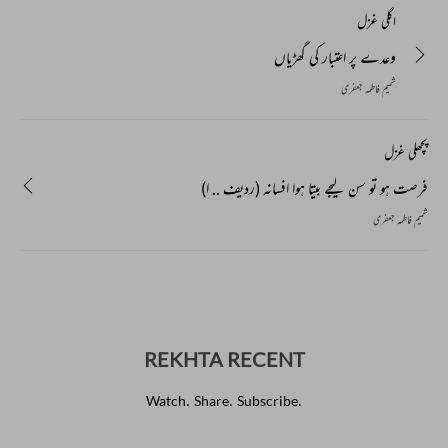
اگلی غزل
وعدے پر اعتبار کی گھڑیاں
شمیم فاطمہ جعفری
پچھلی غزل
فرصت ہو تو سن لیجے بیتا ہوا افسانہ (ردیف .. ا)
شمیم فاطمہ جعفری
REKHTA RECENT
Watch. Share. Subscribe.