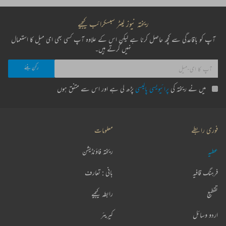
ریختہ نیوز لیٹر سبسکرائب کیجیے
آپ کو باقاعدگی سے کچھ حاصل کرنا ہے لیکن اس کے علاوہ آپ کسی بھی ای میل کا استعمال
نہیں کرتے ہیں۔
میں نے ریختہ کی
پرائیویسی پالیسی
پڑھ لی ہے اور اس سے متفق ہوں
فوری رابطے
معلومات
عطیہ
ریختہ فاؤنڈیشن
فرہنگ قافیہ
بانی : تعارف
تقطیع
رابطہ کیجیے
اردو وسائل
کیریئر