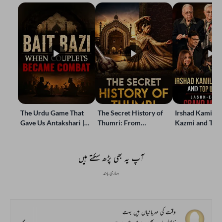
The Urdu Game That
The Secret History of
Irshad Kamil, B
Gave Us Antakshari |
Thumri: From
Kazmi and Top
Bait Bazi Explained
Lucknow’s Courts to
Poets Live at t
Global Stages
e-Rekhta Lond
Mushaira
آپ یہ بھی پڑھ سکتے ہیں
ہماری پسند
وقت کی مہربانیاں ہیں بہت