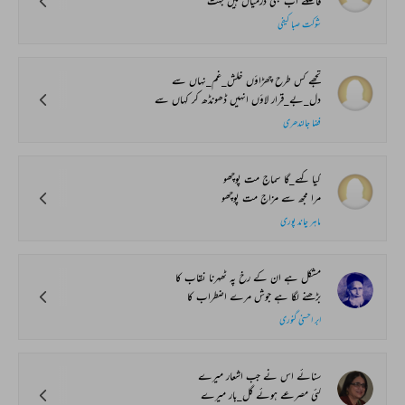
فاصلے اب بھی درمیاں ہیں بہت
شوکت صبا کیفی
تجھے کس طرح چھڑاؤں خلش_غم_نہاں سے
دل_بے_قرار لاؤں انہیں ڈھونڈھ کر کہاں سے
فضا جالندھری
کیا کہے_گا سماج مت پوچھو
مرا مجھ سے مزاج مت پوچھو
ماہر چاند پوری
مشکل ہے ان کے رخ پہ ٹھہرنا نقاب کا
بڑھنے لگا ہے جوش مرے اضطراب کا
ابر احسنی گنوری
سنائے اس نے جب اشعار میرے
کئی مصرعے ہوئے گل_بار میرے