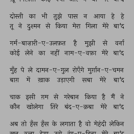
दोस्ती 
का 
भी 
तुझे 
पास 
न 
आया 
हे 
हे 
तू 
ने 
दुश्मन 
से 
किया 
मेरा 
गिला 
मेरे 
बा'द 
गर्म-बाज़ारी-ए-उलफ़त 
है 
मुझी 
से 
वर्ना 
कोई 
लेने 
का 
नहीं 
नाम-ए-वफ़ा 
मेरे 
बा'द 
मुँह 
पे 
ले 
दामन-ए-गुल 
रोएँगे 
मुर्ग़ान-ए-चमन 
बाग़ 
में 
ख़ाक 
उड़ाएगी 
सबा 
मेरे 
बा'द 
चाक 
इसी 
ग़म 
से 
गरेबान 
किया 
है 
मैं 
ने 
कौन 
खोलेगा 
तिरे 
बंद-ए-क़बा 
मेरे 
बा'द 
अब 
तो 
हँस 
हँस 
के 
लगाता 
है 
वो 
मेहंदी 
लेकिन 
ख़ून 
रुला 
देगा 
उसे 
रंग-ए-हिना 
मेरे 
बा'द 