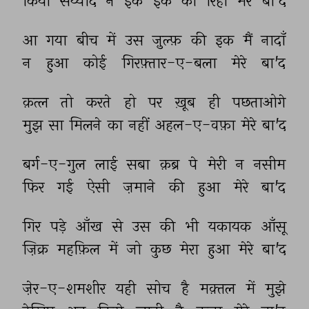
किया 
सय्याद 
ने 
इक 
इक 
को 
रिहा 
मेरे 
बा'द 
आ 
गया 
बीच 
में 
उस 
ज़ुल्फ़ 
की 
इक 
मैं 
नादाँ 
न 
हुआ 
कोई 
गिरफ़्तार-ए-बला 
मेरे 
बा'द 
क़त्ल 
तो 
करते 
हो 
पर 
ख़ूब 
ही 
पछताओगे 
मुझ 
सा 
मिलने 
का 
नहीं 
अहल-ए-वफ़ा 
मेरे 
बा'द 
बर्ग-ए-गुल 
लाई 
सबा 
क़ब्र 
पे 
मेरी 
न 
नसीम 
फिर 
गई 
ऐसी 
ज़माने 
की 
हुआ 
मेरे 
बा'द 
गिर 
पड़े 
आँख 
से 
उस 
की 
भी 
यकायक 
आँसू 
ज़िक्र 
महफ़िल 
में 
जो 
कुछ 
मेरा 
हुआ 
मेरे 
बा'द 
ज़ेर-ए-शमशीर 
यही 
सोच 
है 
मक़्तल 
में 
मुझे 