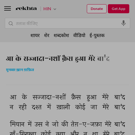
HIN
Donate
Get App
शायर
शेर
शब्दकोश
वीडियो
ई-पुस्तक
आ के सज्जादा-नशीं क़ैस हुआ मेरे बा'द
मुनव्वर ख़ान ग़ाफ़िल
आ 
के 
सज्जादा-नशीं 
क़ैस 
हुआ 
मेरे 
बा'द 
न 
रही 
दश्त 
में 
ख़ाली 
कोई 
जा 
मेरे 
बा'द 
मियान 
में 
उस 
ने 
जो 
की 
तेग़-ए-जफ़ा 
मेरे 
बा'द 
ख़ूँ-गिरफ़्ता 
कोई 
क्या 
और 
न 
था 
मेरे 
बा'द 