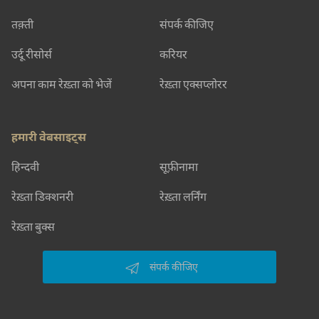
तक़्ती
संपर्क कीजिए
उर्दू रीसोर्स
करियर
अपना काम रेख़्ता को भेजें
रेख़्ता एक्सप्लोरर
हमारी वेबसाइट्स
हिन्दवी
सूफ़ीनामा
रेख़्ता डिक्शनरी
रेख़्ता लर्निंग
रेख़्ता बुक्स
संपर्क कीजिए