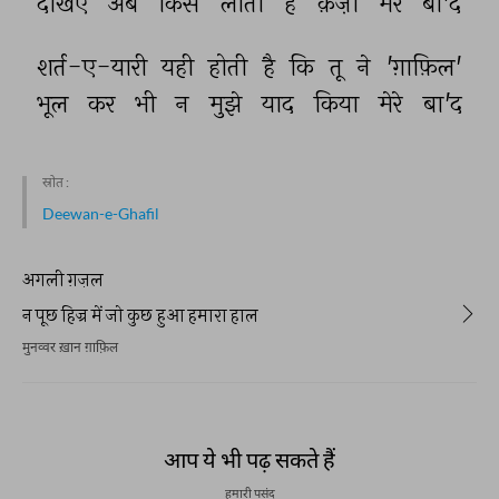
देखिए 
अब 
किसे 
लाती 
है 
क़ज़ा 
मेरे 
बा'द 
शर्त-ए-यारी 
यही 
होती 
है 
कि 
तू 
ने 
'ग़ाफ़िल' 
भूल 
कर 
भी 
न 
मुझे 
याद 
किया 
मेरे 
बा'द 
स्रोत :
Deewan-e-Ghafil
अगली ग़ज़ल
न पूछ हिज्र में जो कुछ हुआ हमारा हाल
मुनव्वर ख़ान ग़ाफ़िल
आप ये भी पढ़ सकते हैं
हमारी पसंद