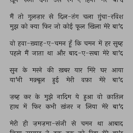
मैं 
तो 
गुलज़ार 
से 
दिल-तंग 
चला 
ग़ुंचा-रविश 
मुझ 
को 
क्या 
फिर 
जो 
कोई 
फूल 
खिला 
मेरे 
बा'द 
वो 
हवा-ख़्वाह-ए-चमन 
हूँ 
कि 
चमन 
में 
हर 
सुब्ह 
पहले 
मैं 
जाता 
था 
और 
बाद-ए-सबा 
मेरे 
बा'द 
सुन 
के 
मरने 
की 
ख़बर 
यार 
मिरे 
घर 
आया 
या'नी 
मक़्बूल 
हुई 
मेरी 
वफ़ा 
मेरे 
बा'द 
ज़ब्ह 
कर 
के 
मुझे 
नादिम 
ये 
हुआ 
वो 
क़ातिल 
हाथ 
में 
फिर 
कभी 
ख़ंजर 
न 
लिया 
मेरे 
बा'द 
मेरी 
ही 
ज़मज़मा-संजी 
से 
चमन 
था 
आबाद 