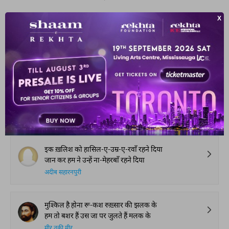
इक दिया दिल में जलाता है चला जाता है
वो मुझे देख के रुकता है चला जाता है
फ़ैसल इम्तियाज़ ख़ान
वफ़ा अंजाम होती जा रही है
मोहब्बत ख़ाम होती जा रही है
सैफ़ुद्दीन सैफ़
इक ख़लिश को हासिल-ए-उम्र-ए-रवाँ रहने दिया
जान कर हम ने उन्हें ना-मेहरबाँ रहने दिया
अदीब सहारनपुरी
मुश्किल है होना रू-कश रुख़्सार की झलक के
हम तो बशर हैं उस जा पर जुलते हैं मलक के
मीर तक़ी मीर