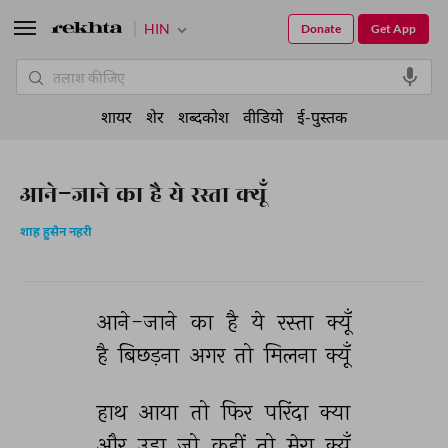
HIN
Donate
Get App
शायर
शेर
शब्दकोश
वीडियो
ई-पुस्तक
आने-जाने का है ये रस्ता क्यूँ
शाह हुसैन नहरी
आने-जाने 
का 
है 
ये 
रस्ता 
क्यूँ 
है 
बिछड़ना 
अगर 
तो 
मिलना 
क्यूँ 
हाथ 
आया 
तो 
फिर 
परिंदा 
क्या 
और 
उड़ा 
जो 
कहीं 
तो 
मेरा 
क्यूँ 