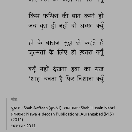
किस 
फ़रिश्ते 
की 
बात 
करते 
हो 
जब 
बुरा 
ही 
नहीं 
वो 
अच्छा 
क्यूँ 
हो 
के 
नाराज़ 
मुझ 
से 
कहते 
हैं 
ज़ुल्मतों 
के 
लिए 
हो 
ख़तरा 
क्यूँ 
क्यूँ 
नहीं 
देखता 
हवा 
का 
रुख़ 
'शाह' 
बनता 
है 
फिर 
निशाना 
क्यूँ 
स्रोत :
पुस्तक
: Shab Aaftaab (पृष्ठ 61)
रचनाकार
: Shah Husain Nahri
प्रकाशन
: Nawa-e-deccan Publications, Aurangabad (M.S.)
(2011)
संस्करण
: 2011