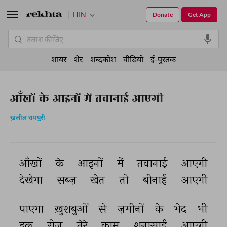
HIN
Donate
Get App
शायर
शेर
शब्दकोश
वीडियो
ई-पुस्तक
आँखों के आइनों में तवानाई आएगी
ख़लील रामपुरी
आँखों 
के 
आइनों 
में 
तवानाई 
आएगी 
देखेगा 
सब्ज़ 
खेत 
तो 
बीनाई 
आएगी 
पाएगा 
ख़ुशबुओं 
से 
ज़मीनों 
के 
भेद 
भी 
इक 
रोज़ 
तेरे 
काम 
शनासाई 
आएगी 