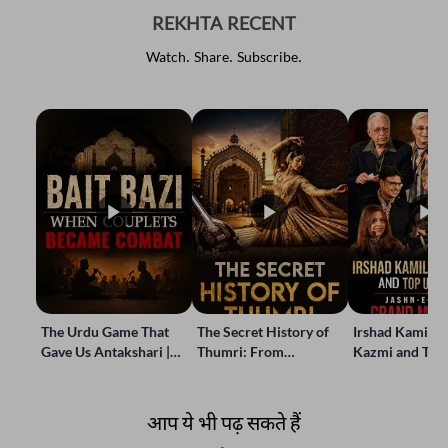
REKHTA RECENT
Watch. Share. Subscribe.
The Urdu Game That
The Secret History of
Irshad Kamil, B
Gave Us Antakshari |
Thumri: From
Kazmi and Top
Bait Bazi Explained
Lucknow’s Courts to
Poets Live at t
Global Stages
e-Rekhta Lond
Mushaira
आप ये भी पढ़ सकते हैं