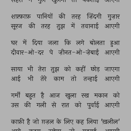
शफ़्फ़ाफ़ 
पानियों 
की 
तरह 
ज़िंदगी 
गुज़ार 
सूरज 
की 
तरह 
तुझ 
में 
तवानाई 
आएगी 
घर 
में 
दिया 
जला 
कि 
लगे 
बोलता 
हुआ 
दीवार-ओ-दर 
पे 
ज़ीनत-ओ-ज़ेबाई 
आएगी 
साया 
भी 
तेरा 
तुझ 
को 
कहीं 
छोड़ 
जाएगा 
आई 
भी 
तेरे 
काम 
तो 
तन्हाई 
आएगी 
गर्मी 
बहुत 
है 
आज 
खुला 
रख 
मकान 
को 
उस 
की 
गली 
से 
रात 
को 
पुर्वाई 
आएगी 
काफ़ी 
है 
जो 
ग़ज़ल 
के 
लिए 
कह 
लिया 
'ख़लील' 