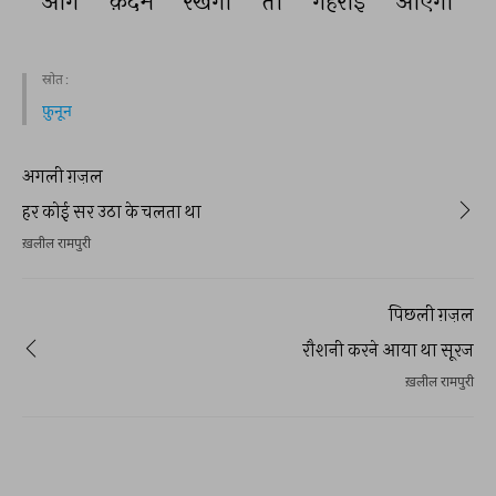
आगे 
क़दम 
रखेगा 
तो 
गहराई 
आएगी 
स्रोत :
फ़ुनून
अगली ग़ज़ल
हर कोई सर उठा के चलता था
ख़लील रामपुरी
पिछली ग़ज़ल
रौशनी करने आया था सूरज
ख़लील रामपुरी