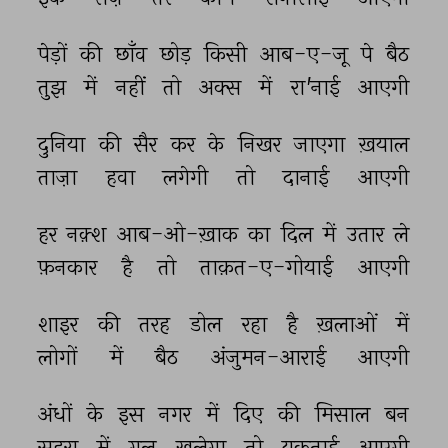
पेड़ों 
की 
छाँव 
छोड़ 
किसी 
आब-ए-जू 
पे 
बैठ 
तुझ 
में 
नहीं 
तो 
अक्स 
में 
रा'नाई 
आएगी 
दुनिया 
की 
सैर 
कर 
के 
निखर 
जाएगा 
ख़याल 
ताज़ा 
हवा 
लगेगी 
तो 
दानाई 
आएगी 
हर 
नक़्श 
आब-ओ-ख़ाक 
का 
दिल 
में 
उतार 
ले 
फ़नकार 
है 
तो 
ताक़त-ए-गोयाई 
आएगी 
शाइर 
की 
तरह 
डोल 
रहा 
है 
ख़लाओं 
में 
लोगों 
में 
बैठ 
अंजुमन-आराई 
आएगी 
अंधों 
के 
इस 
नगर 
में 
दिए 
की 
मिसाल 
बन 
सहरा 
में 
गुल 
खुलेगा 
तो 
यकताई 
आएगी 