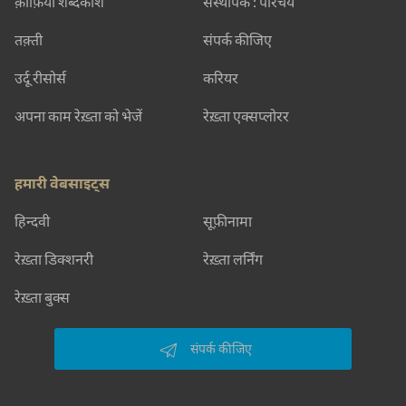
क़ाफ़िया शब्दकोश
संस्थापक : परिचय
तक़्ती
संपर्क कीजिए
उर्दू रीसोर्स
करियर
अपना काम रेख़्ता को भेजें
रेख़्ता एक्सप्लोरर
हमारी वेबसाइट्स
हिन्दवी
सूफ़ीनामा
रेख़्ता डिक्शनरी
रेख़्ता लर्निंग
रेख़्ता बुक्स
संपर्क कीजिए