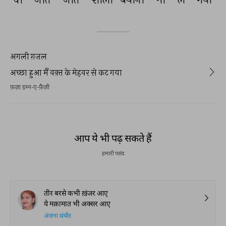
अगली ग़ज़ल
अच्छा हुआ मैं वक़्त के मेहवर से कट गया
फ़ज़ा इब्न-ए-फ़ैज़ी
आप ये भी पढ़ सकते हैं
हमारी पसंद
तीर बरसे कभी ख़ंजर आए
ये मक़ामात भी अक्सर आए
अंजना संधीर