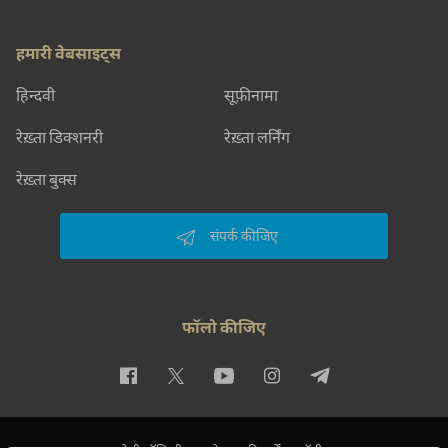
हमारी वेबसाइट्स
हिन्दवी
सूफ़ीनामा
रेख़्ता डिक्शनरी
रेख़्ता लर्निंग
रेख़्ता बुक्स
संपर्क कीजिए
फॉलो कीजिए