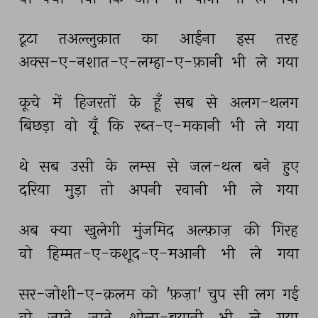
टूटा 
तअल्लुक़ात 
का 
आईना 
इस 
तरह 
अक्स-ए-नशात-ए-लम्हा-ए-फ़ानी 
भी 
ले 
गया 
कूचे 
में 
हिजरतों 
के 
हूँ 
सब 
से 
अलग-थलग 
बिछड़ा 
वो 
यूँ 
कि 
रब्त-ए-मकानी 
भी 
ले 
गया 
थे 
सब 
उसी 
के 
लम्स 
से 
जल-थल 
बने 
हुए 
दरिया 
मुड़ा 
तो 
अपनी 
रवानी 
भी 
ले 
गया 
अब 
क्या 
खुलेगी 
मुंजमिद 
अल्फ़ाज़ 
की 
गिरह 
वो 
हिम्मत-ए-कशूद-ए-मआनी 
भी 
ले 
गया 
सर-जोशी-ए-क़लम 
को 
'फ़ज़ा' 
चुप 
सी 
लग 
गई 
वो 
जाते 
जाते 
शोला-बयानी 
भी 
ले 
गया 