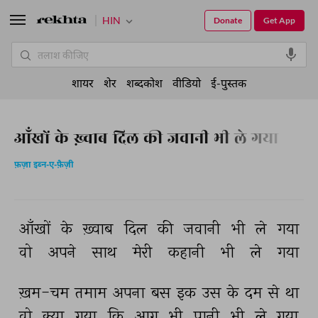
HIN
Donate
Get App
शायर
शेर
शब्दकोश
वीडियो
ई-पुस्तक
आँखों के ख़्वाब दिल की जवानी भी ले गया
फ़ज़ा इब्न-ए-फ़ैज़ी
आँखों 
के 
ख़्वाब 
दिल 
की 
जवानी 
भी 
ले 
गया 
वो 
अपने 
साथ 
मेरी 
कहानी 
भी 
ले 
गया 
ख़म-चम 
तमाम 
अपना 
बस 
इक 
उस 
के 
दम 
से 
था 
वो 
क्या 
गया 
कि 
आग 
भी 
पानी 
भी 
ले 
गया 