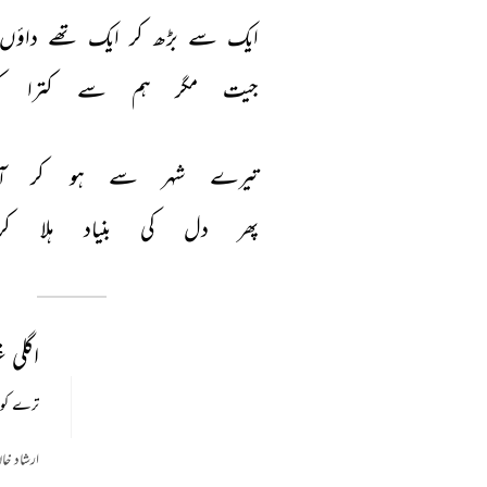
ایک 
سے 
بڑھ 
کر 
ایک 
تھے 
داؤں 
جیت 
مگر 
ہم 
سے 
کترا 
ک
تیرے 
شہر 
سے 
ہو 
کر 
آ
پھر 
دل 
کی 
بنیاد 
ہلا 
کر
اگلی 
ترے کوچے
ارشاد خا