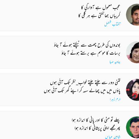
عجب معمول ہے آوارگی کا
گریباں جھانکتی ہے ہر گلی کا
آفتاب شکیل
بوندوں کی طرح چھت سے ٹپکتے ہوئے آ جاؤ
برسات کا موسم ہے برستے ہوئے آ جاؤ
جاوید صبا
کتنی دور سے چلتے چلتے خواب_نگر تک آئی ہوں
پاؤں میں میں چھالے سہہ کر اپنے گھر تک آئی ہوں
ارم زہرا
پہلے تو مٹی کا اور پانی کا اندازہ ہوا
پھر مجھے اپنی پریشانی کا اندازہ ہوا
شاہین عباس