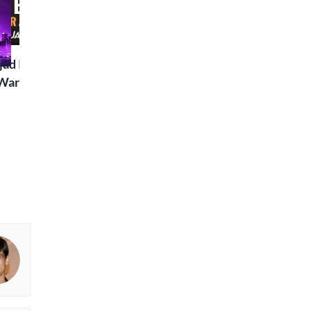
Two Sisters | Sunday
Rekhta Rub
Special
ad Islaam Amjad
Waris, Poetry and a
e in Words | Rekhta
aru