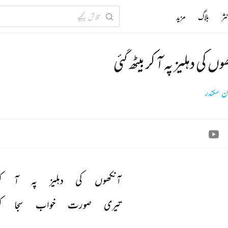
ثر
بلاگ
مزید
ں کی دہلیز پہ آ کر بیٹھ گئی
ن سکندر
آنکھوں 
کی 
دہلیز 
پہ 
آ 
ک
تیری 
صورت 
خواب 
سجا 
ک