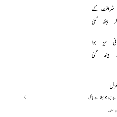
شرافت 
کے 
ر 
بیٹھ 
گئی 
ئی 
تیز 
ہوا 
 
بیٹھ 
گئی 
غزل
 میں جو بیٹھا ہے پاگل
ن سکندر