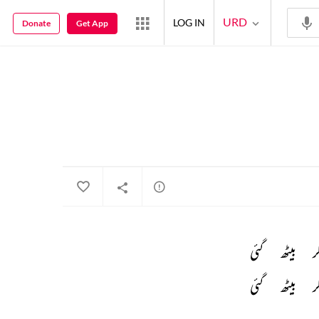
URD
LOG IN
Donate
Get App
ر 
بیٹھ 
گئی 
ر 
بیٹھ 
گئی 