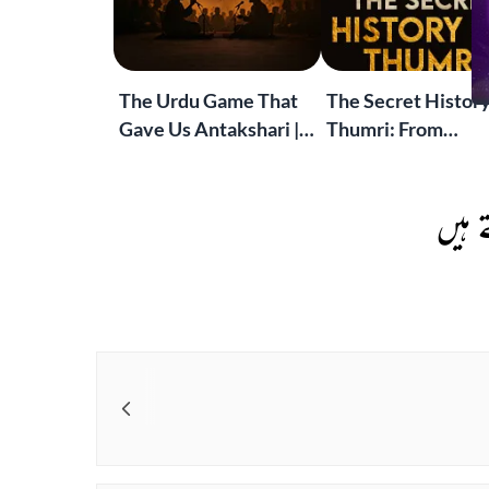
The Urdu Game That
The Secret History
Gave Us Antakshari |
Thumri: From
Bait Bazi Explained
Lucknow’s Courts 
Global Stages
 ہیں