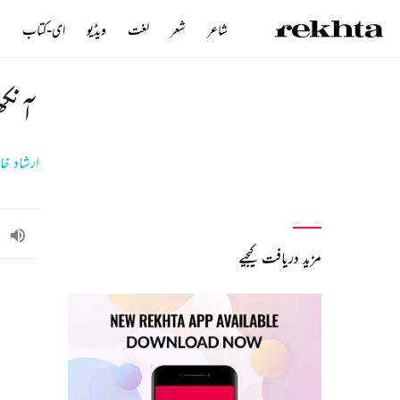
شاعر
شعر
لغت
ویڈیو
ای-کتاب
ن
آنکھو
ارشاد خا
مزید دریافت کیجیے