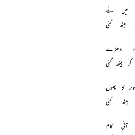
میں 
نے 
 
بیٹھ 
گئی 
 
ادھڑے 
کر 
بیٹھ 
گئی 
ولر 
کا 
پھول 
بیٹھ 
گئی 
آئی 
کام 
THIS VIDEO IS PLAYING FROM YOUTUBE