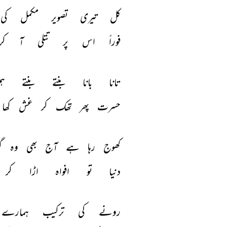
کل 
تیری 
تصویر 
مکمل 
کی 
فوراً 
اس 
پر 
تتلی 
آ 
کر
تانا 
بانا 
بنتے 
بنتے 
ہم
حسرت 
پھر 
تھک 
کر 
غش 
کھا 
کھوج 
رہا 
ہے 
آج 
بھی 
وہ 
گ
دنیا 
تو 
افواہ 
اڑا 
کر 
رونے 
کی 
ترکیب 
ہمارے 