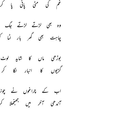
غم 
کی 
مٹی 
پانی 
پا 
کر 
ارشاد خان سکندر
ارشاد خان سکندر
وہ 
بھی 
لڑتے 
لڑتے 
جگ 
چاہت 
بھی 
گھر 
بار 
لٹا 
ک
بوڑھی 
ماں 
کا 
شاید 
لوٹ 
گڑیوں 
کا 
انبار 
لگا 
کر 
اب 
کے 
چراغوں 
نے 
چونک
آندھی 
آخر 
میں 
جھنجھلا 
کر