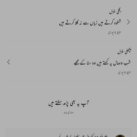
اگلی غزل
شکوہ کرتے ہیں زباں سے نہ گلا کرتے ہیں
حفیظ جونپوری
پچھلی غزل
شب وصال یہ کہتے ہیں وہ سنا کے مجھے
حفیظ جونپوری
آپ یہ بھی پڑھ سکتے ہیں
ہماری پسند
پہلے دکھ درد کئی دل میں سنبھالے میں نے