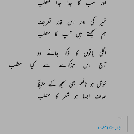
اور 
سب 
کا 
جدا 
جدا 
مطلب 
غیر 
کی 
اور 
اس 
قدر 
تعریف 
ہم 
سمجھتے 
ہیں 
آپ 
کا 
مطلب 
اگلی 
باتوں 
کا 
ذکر 
جانے 
دو 
آج 
اس 
تذکرے 
سے 
کیا 
مطلب 
خوش 
ہو 
نافہم 
بھی 
سمجھ 
کے 
حفیظؔ 
صاف 
ایسا 
ہو 
شعر 
کا 
مطلب 
مأخذ :
دیوان حفیظ (غمگسار)