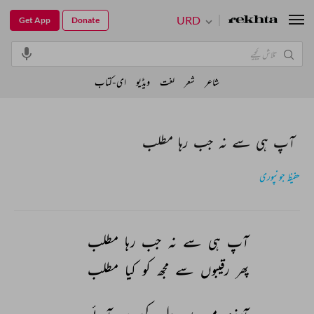
URD
Get App
Donate
شاعر
شعر
لغت
ویڈیو
ای-کتاب
آپ ہی سے نہ جب رہا مطلب
حفیظ جونپوری
آپ 
ہی 
سے 
نہ 
جب 
رہا 
مطلب 
پھر 
رقیبوں 
سے 
مجھ 
کو 
کیا 
مطلب 