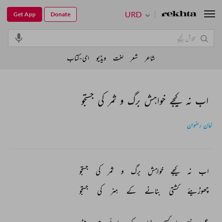
URD
Get App
Donate
شاعر
شعر
لغت
ویڈیو
ای-کتاب
اب نہ کیجے خواہش برگ و ثمر کی جستجو
خان رضوان
اب 
نہ 
کیجے 
خواہش 
برگ 
و 
ثمر 
کی 
جستجو 
چھوڑیئے 
کشتی 
بنانے 
کے 
ہنر 
کی 
جستجو 