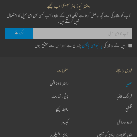
ریختہ نیوز لیٹر سبسکرائب کیجیے
آپ کو باقاعدگی سے کچھ حاصل کرنا ہے لیکن اس کے علاوہ آپ کسی بھی ای میل کا استعمال
نہیں کرتے ہیں۔
میں نے ریختہ کی
پرائیویسی پالیسی
پڑھ لی ہے اور اس سے متفق ہوں
فوری رابطے
معلومات
عطیہ
ریختہ فاؤنڈیشن
فرہنگ قافیہ
بانی : تعارف
تقطیع
رابطہ کیجیے
اردو وسائل
کیریئر
اپنی تخلیقات ریختہ کو بھیجیں
ریختہ ایکسپلورر