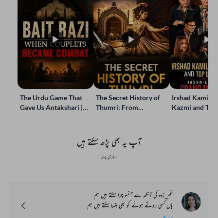
The Urdu Game That
The Secret History of
Irshad Kamil, B
Gave Us Antakshari |
Thumri: From
Kazmi and Top
Bait Bazi Explained
Lucknow’s Courts to
Poets Live at t
Global Stages
e-Rekhta Lond
Mushaira
آپ یہ بھی پڑھ سکتے ہیں
ہماری پسند
غم_زدہ کی آنکھ سے آنسو چرا سکتے ہیں ہم
ہاں کسی روتے ہوئے کو بھی ہنسا سکتے ہیں ہم
سپنا جین