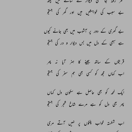
عمر 
رفتہ 
جا 
کسی 
دیوار 
کے 
سائے 
میں 
بیٹھ 
بے 
سبب 
کی 
خواہشیں 
ہیں 
اور 
گھر 
کی 
جستجو 
بے 
گھری 
کے 
دور 
پر 
آشوب 
میں 
بھی 
جانے 
کیوں 
ہے 
سبھی 
کے 
دل 
میں 
بس 
دیوار 
و 
در 
کی 
جستجو 
قربتوں 
کے 
ساتھ 
جینے 
کا 
ہنر 
آیا 
نہ 
پھر 
اب 
کہاں 
مجھ 
کو 
کسی 
بھی 
ہم 
سفر 
کی 
جستجو 
ایک 
لمحہ 
کو 
بھی 
حاصل 
ہے 
سکون 
دل 
کہاں 
پھر 
بھی 
دل 
کو 
ہے 
مرے 
شاخ 
شجر 
کی 
جستجو 
اب 
شکستہ 
خواب 
پلکوں 
پر 
نہیں 
آتے 
مری 