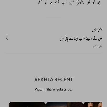
مجھ 
کو 
بھی 
رضواںؔ 
نہیں 
اب 
چشم 
تر 
کی 
جستجو 
پچھلی غزل
میں نے اپنے خواب اچھالے پانی میں
خان رضوان
REKHTA RECENT
Watch. Share. Subscribe.