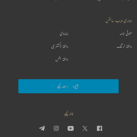
ہماری ویب سائٹس
صوفی نامہ
ہندوی
ریختہ لرننگ
ریختہ ڈکشنری
ریختہ بکس
رابطہ کیجیے
فالو کیجیے