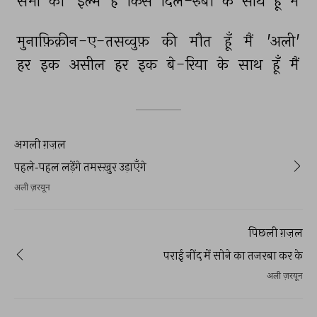
सभी 
को 
'इल्म 
है 
किस 
दिल-रुबा 
के 
साथ 
हूँ 
मैं 
मुनाफ़िक़ीन-ए-तसव्वुफ़ 
की 
मौत 
हूँ 
मैं 
'अली' 
हर 
इक 
असील 
हर 
इक 
बे-रिया 
के 
साथ 
हूँ 
मैं 
अगली ग़ज़ल
पहले-पहल लड़ेंगे तमस्ख़ुर उड़ाएँगे
अली ज़रयून
पिछली ग़ज़ल
पराई नींद में सोने का तजरबा कर के
अली ज़रयून