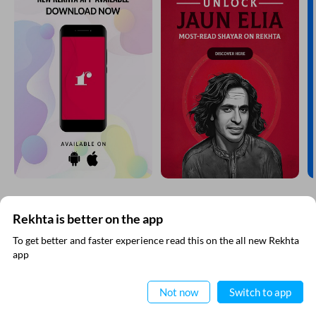
Rekhta is better on the app
रेख़्ता न्यूज़लेटर सबस्क्राइब कीजिए
To get better and faster experience read this on the all new Rekhta
app
नई जानकारियाँ प्राप्त करने के लिए रेख़्ता न्यूज़ लेटर सब्स्क्राइब कीजिए
ऐप में पढ़िए
Not now
Switch to app
VIDEOS
THIS VIDEO IS PLAYING FROM YOUTUBE