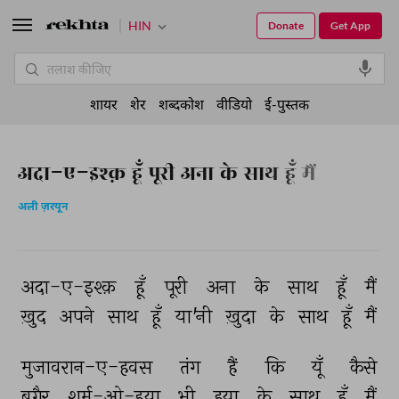
HIN
Donate
Get App
शायर
शेर
शब्दकोश
वीडियो
ई-पुस्तक
अदा-ए-इश्क़ हूँ पूरी अना के साथ हूँ मैं
अली ज़रयून
अदा-ए-इश्क़ 
हूँ 
पूरी 
अना 
के 
साथ 
हूँ 
मैं 
ख़ुद 
अपने 
साथ 
हूँ 
या'नी 
ख़ुदा 
के 
साथ 
हूँ 
मैं 
मुजावरान-ए-हवस 
तंग 
हैं 
कि 
यूँ 
कैसे 
बग़ैर 
शर्म-ओ-हया 
भी 
हया 
के 
साथ 
हूँ 
मैं 