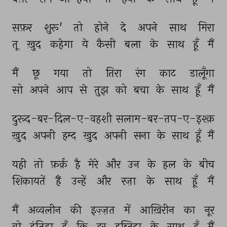
सफ़र 
शुरू' 
तो 
होने 
दे 
अपने 
साथ 
मिरा 
तू 
ख़ुद 
कहेगा 
ये 
कैसी 
बला 
के 
साथ 
हूँ 
मैं 
मैं 
छू 
गया 
तो 
तिरा 
रंग 
काट 
डालूँगा 
सो 
अपने 
आप 
से 
तुझ 
को 
बचा 
के 
साथ 
हूँ 
मैं 
दुरूद-बर-दिल-ए-वहशी 
सलाम-बर-तप-ए-इश्क़ 
ख़ुद 
अपनी 
हम्द 
ख़ुद 
अपनी 
सना 
के 
साथ 
हूँ 
मैं 
यही 
तो 
फ़र्क़ 
है 
मेरे 
और 
उन 
के 
हल 
के 
बीच 
शिकायतें 
हैं 
उन्हें 
और 
रज़ा 
के 
साथ 
हूँ 
मैं 
मैं 
अव्वलीन 
की 
इज़्ज़त 
में 
आख़िरीन 
का 
नूर 
वो 
इंतिहा 
हूँ 
कि 
हर 
इब्तिदा 
के 
साथ 
हूँ 
मैं 