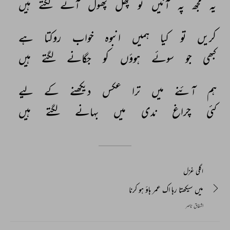
یہ 
مجھ 
پہ 
آئیں 
تو 
پھل 
پھول 
آنے 
لگتے 
ہیں 
کریں 
تو 
کیا 
ہمیں 
انبوہ 
خواب 
روکتا 
ہے 
کبھی 
جو 
سوئے 
ہوؤں 
کو 
جگانے 
لگتے 
ہیں 
ہم 
آئنے 
میں 
ترا 
عکس 
دیکھنے 
کے 
لیے 
کئی 
چراغ 
ندی 
میں 
بہانے 
لگتے 
ہیں 
اگلی غزل
میں سیکھتا رہا اک عمر ہاؤ ہو کرنا
اشفاق ناصر