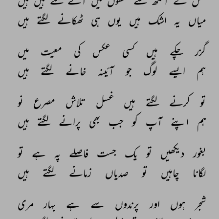
نکل 
کے 
آنکھ 
سے 
لفظوں 
میں 
آنے 
لگتے 
ہیں 
ہیں 
میاں 
یہ 
اشک 
ہیں 
یوں 
ہی 
ٹھکانے 
لگتے 
ہیں 
گزر 
چکے 
ہیں 
کسی 
عکس 
کی 
معیت 
میں 
ہم 
ایسے 
لوگ 
جو 
آئینہ 
خانے 
لگتے 
ہیں 
تو 
کرنے 
لگتے 
ہیں 
غسل 
تلاش 
مصرع 
نو 
ہم 
اپنے 
آپ 
کو 
جب 
بھی 
پرانے 
لگتے 
ہیں 
بغور 
دیکھیں 
تو 
یک 
جست 
فاصلے 
پہ 
ہے 
تو 
لگانا 
چاہیں 
تو 
صدیاں 
زمانے 
لگتے 
ہیں 
شجر 
ہوں 
اور 
پرندوں 
سے 
ہے 
بہار 
مری 