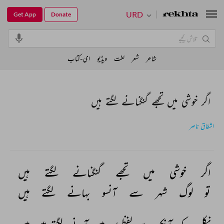
URD
Get App
Donate
شاعر
شعر
لغت
ویڈیو
ای-کتاب
اگر خوشی میں تجھے گنگنانے لگتے ہیں
اشفاق ناصر
اگر 
خوشی 
میں 
تجھے 
گنگنانے 
لگتے 
ہیں 
تو 
لوگ 
شہر 
سے 
آنسو 
بہانے 
لگتے 
ہیں 