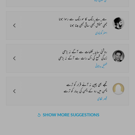
قلی قطب شاہ
مے_بے_رنگ کا سو رنگ سے رسوا ہونا
کبھی میکش کبھی ساقی کبھی مینا ہونا
اصغر گونڈوی
روشنی سایۂ_ظلمات سے آگے نہ بڑھی
زندگی شمع کی اک رات سے آگے نہ بڑھی
شکیل بدایونی
تجھے بھی چین نہ آئے قرار کو ترسے
چمن میں رہ کے چمن کی بہار کو ترسے
قیصر نظامی
SHOW MORE SUGGESTIONS