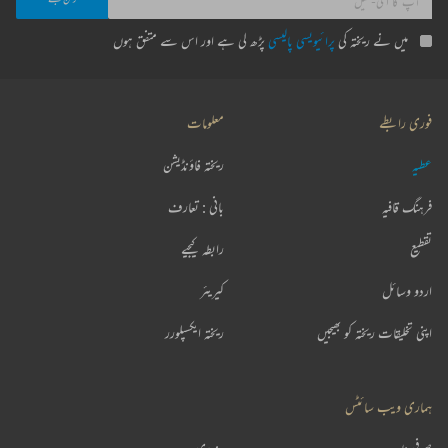
میں نے ریختہ کی
پرائیویسی پالیسی
پڑھ لی ہے اور اس سے متفق ہوں
فوری رابطے
معلومات
عطیہ
ریختہ فاؤنڈیشن
فرہنگ قافیہ
بانی : تعارف
تقطیع
رابطہ کیجیے
اردو وسائل
کیریئر
اپنی تخلیقات ریختہ کو بھیجیں
ریختہ ایکسپلورر
ہماری ویب سائٹس