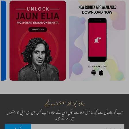
ریختہ نیوز لیٹر سبسکرائب کیجیے
آپ کو باقاعدگی سے کچھ حاصل کرنا ہے لیکن اس کے علاوہ آپ کسی بھی ای میل کا استعمال
نہیں کرتے ہیں۔