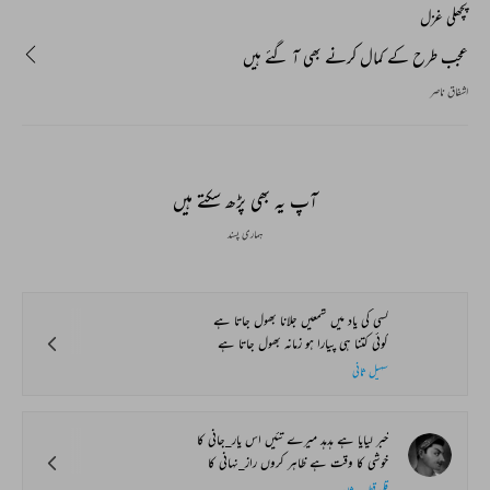
پچھلی غزل
عجب طرح کے کمال کرنے بھی آ گئے ہیں
اشفاق ناصر
آپ یہ بھی پڑھ سکتے ہیں
ہماری پسند
کسی کی یاد میں شمعیں جلانا بھول جاتا ہے
کوئی کتنا ہی پیارا ہو زمانہ بھول جاتا ہے
سہیل ثانی
خبر لیایا ہے ہدہد میرے تئیں اس یار_جانی کا
خوشی کا وقت ہے ظاہر کروں راز_نہانی کا