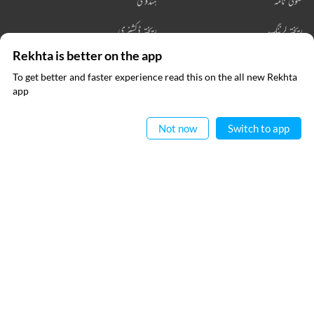
صوفی نامہ
ہندوی
ریختہ لرننگ
ریختہ ڈکشنری
Rekhta is better on the app
ریختہ بکس
To get better and faster experience read this on the all new Rekhta
ایپ میں
app
پڑھیے
رابطہ کیجیے
Not now
Switch to app
فالو کیجیے
پرائیویسی پالیسی
استعمال کی شرائط
جملہ حقوق
© 2026 Rekhta™ Foundation. All rights reserved.