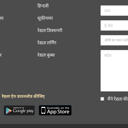
हिन्दवी
चय
सूफ़ीनामा
रेख़्ता डिक्शनरी
रेख़्ता लर्निंग
रर
रेख़्ता बुक्स
रेख़्ता ऐप डाउनलोड कीजिए
मैंने रेख़्ता क