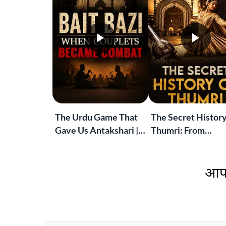
The Urdu Game That
The Secret History
Gave Us Antakshari |
Thumri: From
Bait Bazi Explained
Lucknow’s Courts 
Global Stages
आप 