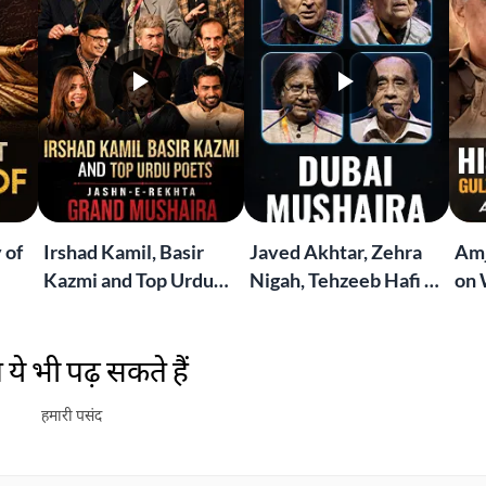
 of
Irshad Kamil, Basir
Javed Akhtar, Zehra
Amj
Kazmi and Top Urdu
Nigah, Tehzeeb Hafi &
on 
to
Poets Live at the
More | Live at the
Lif
Jashn-e-Rekhta
Dubai Grand Mushaira
Rub
ये भी पढ़ सकते हैं
London Grand
Mushaira
हमारी पसंद