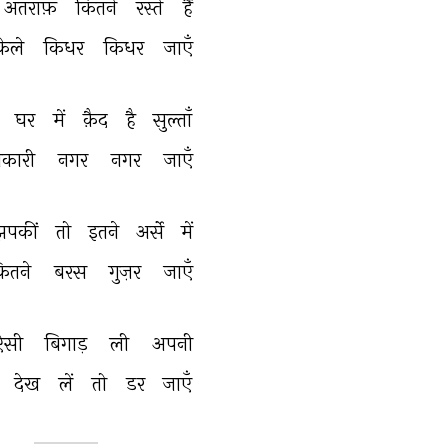
अतराफ़ 
कितने 
रस्ते 
हैं 
ेले 
किधर 
किधर 
जाएँ 
 
घर 
में 
क़ैद 
है 
सुल्ताँ 
कारी 
नगर 
नगर 
जाएँ 
झपकीं 
तो 
इतने 
अर्से 
में 
ितने 
बरस 
गुज़र 
जाएँ 
ऐसी 
बिगाड़ 
ली 
अपनी 
 
देख 
लें 
तो 
डर 
जाएँ 