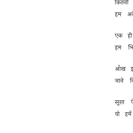
कितनी 
हम 
अक
एक 
ही
हम 
भि
आँख 
जाने 
क
सूरत 
वो 
हमें