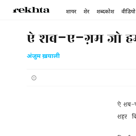
शायर
शेर
शब्दकोश
वीडियो
ऐ शब-ए-ग़म जो हम
अंजुम ख़याली
ऐ 
शब-ए
शहर 
क