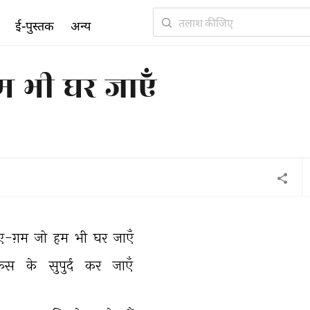
ई-पुस्तक
अन्य
 भी घर जाएँ
-ग़म 
जो 
हम 
भी 
घर 
जाएँ 
िस 
के 
सुपुर्द 
कर 
जाएँ 