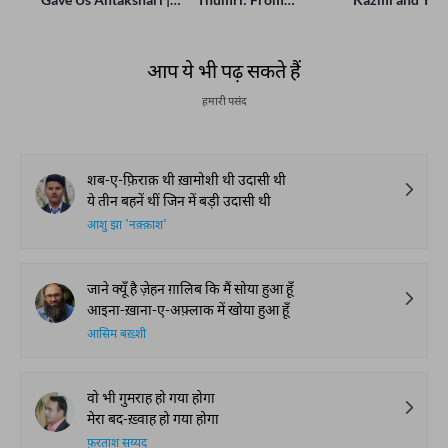
Bait Bazi Explained
Lucknow’s Courts to
Poets Live at t
Global Stages
e-Rekhta Lond
Mushaira
आप ये भी पढ़ सकते हैं
हमारी पसंद
शब-ए-फ़िराक़ थी ख़ामोशी थी उदासी थी
ये तीन बहनें थीं जिन में बड़ी उदासी थी
आशु झा 'नक़्क़ाश'
जाने क्यूँ है ज़ेहन ग़ालिब कि मैं सोया हुआ हूँ
आइना-ख़ाना-ए-अफ़्लाक में खोया हुआ हूँ
आसिम बख़्शी
वो भी गुमराह हो गया होगा
मेरा बद-ख़्वाह हो गया होगा
फ़रताश सय्यद