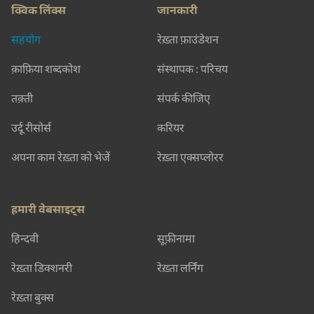
क्विक लिंक्स
जानकारी
सहयोग
रेख़्ता फ़ाउंडेशन
क़ाफ़िया शब्दकोश
संस्थापक : परिचय
तक़्ती
संपर्क कीजिए
उर्दू रीसोर्स
करियर
अपना काम रेख़्ता को भेजें
रेख़्ता एक्सप्लोरर
हमारी वेबसाइट्स
हिन्दवी
सूफ़ीनामा
रेख़्ता डिक्शनरी
रेख़्ता लर्निंग
रेख़्ता बुक्स