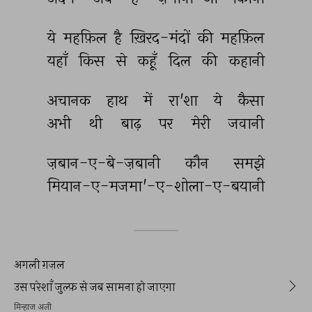
ये 
महफ़िल 
है 
ख़िरद-मंदों 
की 
महफ़िल 
यहाँ 
किस 
से 
कहूँ 
दिल 
की 
कहानी 
अचानक 
हाथ 
में 
रा'शा 
ये 
कैसा 
अभी 
थी 
बाढ़ 
पर 
मेरी 
जवानी 
ज़बान-ए-बे-ज़बानी 
कौन 
समझे 
मियान-ए-मजमा'-ए-शोला-ए-बयानी 
अगली ग़ज़ल
उस परेशाँ ज़ुल्फ़ से जब सामना हो जाएगा
मिन्हाज अली