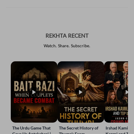
REKHTA RECENT
Watch. Share. Subscribe.
The Urdu Game That
The Secret History of
Irshad Kamil, B
Gave Us Antakshari |
Thumri: From
Kazmi and Top