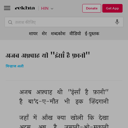
HIN
Donate
Get App
शायर
शेर
शब्दकोश
वीडियो
ई-पुस्तक
अजब अफ़्वाह थी ''इंसाँ है फ़ानी''
मिन्हाज अली
अजब 
अफ़्वाह 
थी 
''इंसाँ 
है 
फ़ानी'' 
है 
बा'द-ए-मौत 
भी 
इक 
ज़िंदगानी 
जहाँ 
में 
आँख 
क्या 
खोली 
कि 
देखा 
अदम 
अब 
है 
ज़मानी-ओ-मकानी 