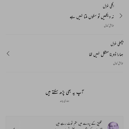
اگلی غزل
نہ دیکھیں تو سکوں ملتا نہیں ہے
تابش کمال
پچھلی غزل
ہمارا ڈوبنا مشکل نہیں تھا
تابش کمال
آپ یہ بھی پڑھ سکتے ہیں
ہماری پسند
تخلیق کے پردے میں ستم ٹوٹ رہے ہیں