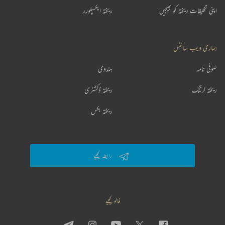
اپنی تخلیقات ریختہ کو بھیجیں
ریختہ ایکسپلورر
ہماری ویب سائٹس
صوفی نامہ
ہندوی
ریختہ لرننگ
ریختہ ڈکشنری
ریختہ بکس
رابطہ کیجیے
فالو کیجیے