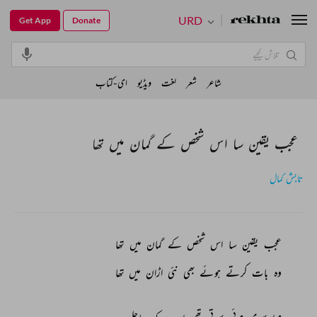
URD
Get App
Donate
شاعر
شعر
لغت
ویڈیو
ای-کتاب
عجب یقین سا اس شخص کے گمان میں تھا
تابش کمال
عجب 
یقین 
سا 
اس 
شخص 
کے 
گمان 
میں 
تھا 
وہ 
بات 
کرتے 
ہوئے 
بھی 
نئی 
اڑان 
میں 
تھا 