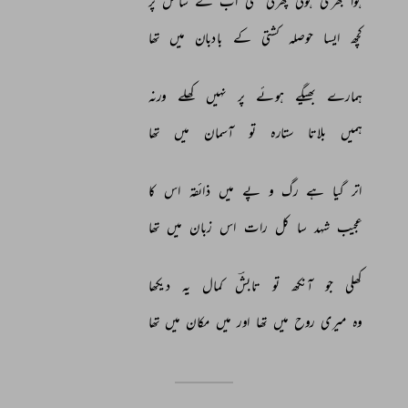
ہوا 
بھری 
ہوئی 
پھرتی 
تھی 
اب 
کے 
ساحل 
پر 
کچھ 
ایسا 
حوصلہ 
کشتی 
کے 
بادبان 
میں 
تھا 
ہمارے 
بھیگے 
ہوئے 
پر 
نہیں 
کھلے 
ورنہ 
ہمیں 
بلاتا 
ستارہ 
تو 
آسمان 
میں 
تھا 
اتر 
گیا 
ہے 
رگ 
و 
پے 
میں 
ذائقہ 
اس 
کا 
عجیب 
شہد 
سا 
کل 
رات 
اس 
زبان 
میں 
تھا 
کھلی 
جو 
آنکھ 
تو 
تابشؔ 
کمال 
یہ 
دیکھا 
وہ 
میری 
روح 
میں 
تھا 
اور 
میں 
مکان 
میں 
تھا 