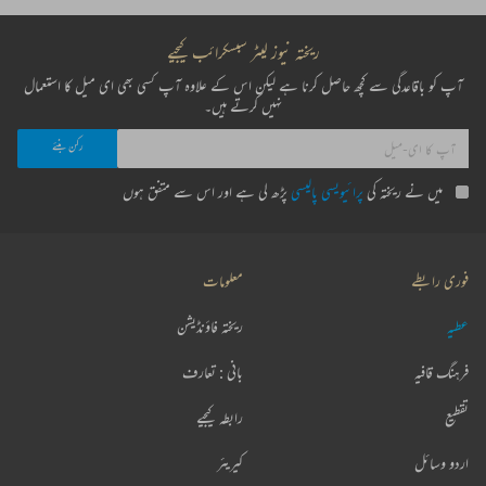
ریختہ نیوز لیٹر سبسکرائب کیجیے
آپ کو باقاعدگی سے کچھ حاصل کرنا ہے لیکن اس کے علاوہ آپ کسی بھی ای میل کا استعمال
نہیں کرتے ہیں۔
میں نے ریختہ کی
پرائیویسی پالیسی
پڑھ لی ہے اور اس سے متفق ہوں
فوری رابطے
معلومات
عطیہ
ریختہ فاؤنڈیشن
فرہنگ قافیہ
بانی : تعارف
تقطیع
رابطہ کیجیے
اردو وسائل
کیریئر