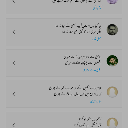
آزر ہی کے ہاتھوں سے صنم ٹوٹ رہے ہیں
کوثر جائسی
کیا کیا بہ_دست_غیب سبھی نے لیا نہ تھا
لیکن مری وفا کا کوئی بھی صلہ نہ تھا
جمیل ملک
دوستی ہے دھرم میرا ذات میری
دشمنوں سے پوچھیے اوقات میری
ستیش دوبے ستیارتھ
تمام رات بجھیں_گے نہ میرے گھر کے چراغ
کہ یہ چراغ ہیں خون_دل_و_جگر کے چراغ
حباب ترمذی
آنکھ دریا جگر لہو کرنا
کتنا مشکل ہے آرزو کرنا