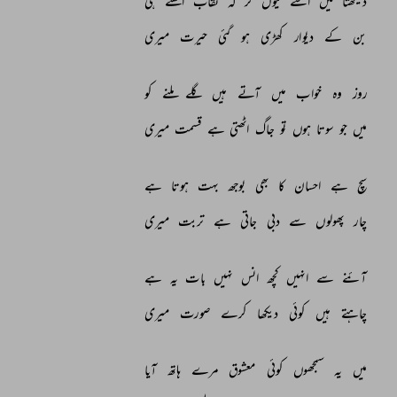
دیکھتا 
میں 
اسے 
کیوں 
کر 
کہ 
نقاب 
اٹھتے 
ہی 
بن 
کے 
دیوار 
کھڑی 
ہو 
گئی 
حیرت 
میری 
روز 
وہ 
خواب 
میں 
آتے 
ہیں 
گلے 
ملنے 
کو 
میں 
جو 
سوتا 
ہوں 
تو 
جاگ 
اٹھتی 
ہے 
قسمت 
میری 
سچ 
ہے 
احسان 
کا 
بھی 
بوجھ 
بہت 
ہوتا 
ہے 
چار 
پھولوں 
سے 
دبی 
جاتی 
ہے 
تربت 
میری 
آئنے 
سے 
انہیں 
کچھ 
انس 
نہیں 
بات 
یہ 
ہے 
چاہتے 
ہیں 
کوئی 
دیکھا 
کرے 
صورت 
میری 
میں 
یہ 
سمجھوں 
کوئی 
معشوق 
مرے 
ہاتھ 
آیا 