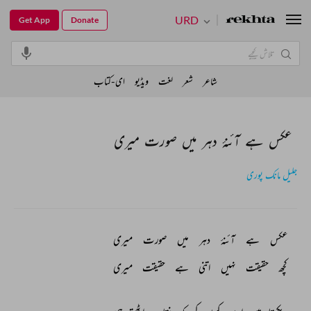
URD
Get App
Donate
شاعر
شعر
لغت
ویڈیو
ای-کتاب
عکس ہے آئنۂ دہر میں صورت میری
جلیل مانک پوری
عکس 
ہے 
آئنۂ 
دہر 
میں 
صورت 
میری 
کچھ 
حقیقت 
نہیں 
اتنی 
ہے 
حقیقت 
میری 