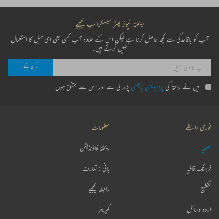
ریختہ نیوز لیٹر سبسکرائب کیجیے
آپ کو باقاعدگی سے کچھ حاصل کرنا ہے لیکن اس کے علاوہ آپ کسی بھی ای میل کا استعمال
نہیں کرتے ہیں۔
میں نے ریختہ کی
پرائیویسی پالیسی
پڑھ لی ہے اور اس سے متفق ہوں
فوری رابطے
معلومات
عطیہ
ریختہ فاؤنڈیشن
فرہنگ قافیہ
بانی : تعارف
تقطیع
رابطہ کیجیے
اردو وسائل
کیریئر