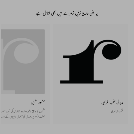
یہ متن درج ذیل زمرے میں بھی شامل ہے
مدیر کی منتخب غزلیں
مشہور نظمیں
منتخب شاعری
نظموں کا وسیع ذخیرہ-اردو شاعری کی ایک صنف ا
صنف انیسویں صدی کی آخری دہائیوں کے دوران
سے پیدا ہوئی جو دھیرے دھیرے پوری طرح قائم 
اور قافیے میں بھی ہوتی ہے اور اس کے بغیر ب
بھی اردو میں مستحکم ہو گئی ہے۔