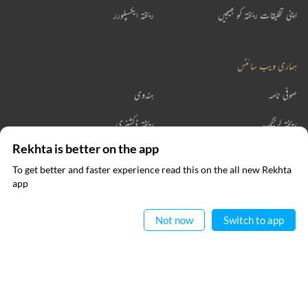
اپنی تخلیقات ریختہ کو بھیجیں
ریختہ ایکسپلورر
ہماری ویب سائٹس
صوفی نامہ
ہندوی
ریختہ لرننگ
ریختہ ڈکشنری
Rekhta is better on the app
ریختہ بکس
To get better and faster experience read this on the all new Rekhta
ایپ میں
app
پڑھیے
رابطہ کیجیے
Not now
Switch to app
فالو کیجیے