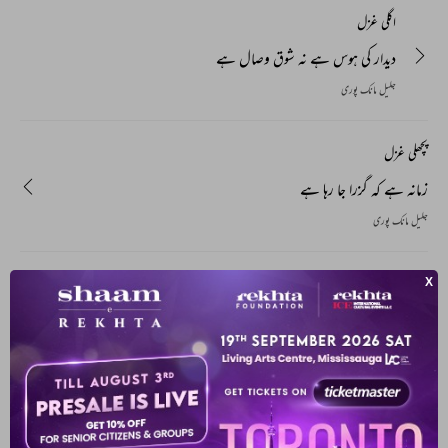
اگلی غزل
دیدار کی ہوس ہے نہ شوق وصال ہے
جلیل مانک پوری
پچھلی غزل
زمانہ ہے کہ گزرا جا رہا ہے
جلیل مانک پوری
آپ یہ بھی پڑھ سکتے ہیں
ہماری پسند
امید_وصل اس سے خدا کی قسم نہیں