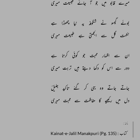
میرے 
قابو 
میں 
جو 
آ 
جائے 
طبیعت 
میری 
بوئے 
گیسو 
نے 
شگوفہ 
یہ 
نیا 
چھوڑا 
ہے 
نکہت 
گل 
سے 
الجھتی 
ہے 
طبیعت 
میری 
ان 
سے 
اظہار 
محبت 
جو 
کوئی 
کرتا 
ہے 
دور 
سے 
اس 
کو 
دکھا 
دیتے 
ہیں 
تربت 
میری 
جاتے 
جاتے 
وہ 
یہی 
کر 
گئے 
تاکید 
جلیلؔ 
دل 
میں 
رکھیے 
گا 
حفاظت 
سے 
محبت 
میری 
مأخذ :
کتاب
: Kainat-e-Jalil Manakpuri (Pg. 135)