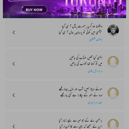
کہتے ہیں عرض_بوسہ پہ وہ دم_بہ_دم نہیں
فہیم گورکھپوری
دیکھنا وہ گریۂ_حسرت_مآل آ ہی گیا
بیکسی میں کوئی تو پرسان_حال آ ہی گیا
وحشت کلکتوی
ایسی کیا تھیں عتاب کی باتیں
میں تو کہتا تھا خواب کی باتیں
مرزا مائل دہلوی
سونے دیتا نہیں شب بھر دل_بیمار مجھے
درد نے اٹھ کے پکارا ہے کئی بار مجھے
صفدر مرزا پوری
برہمن لے کے جو میرے لیے زنار آیا
اس نے سمجھا کہ یہی بت کا خریدار آیا