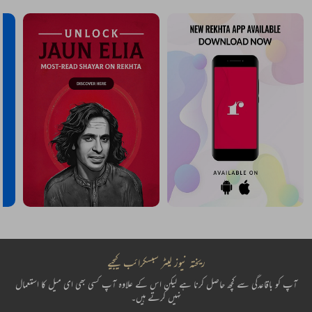
ریختہ نیوز لیٹر سبسکرائب کیجیے
آپ کو باقاعدگی سے کچھ حاصل کرنا ہے لیکن اس کے علاوہ آپ کسی بھی ای میل کا استعمال
نہیں کرتے ہیں۔