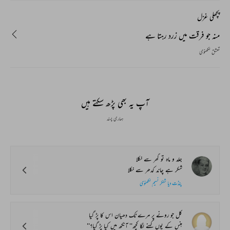
پچھلی غزل
منہ جو فرقت میں زرد رہتا ہے
تعشق لکھنوی
آپ یہ بھی پڑھ سکتے ہیں
ہماری پسند
جلد و ماہ تو گھر سے نکلا
شکر ہے چاند کدھر سے نکلا
پنڈت دیا شنکر نسیم لکھنوی
کل جو رونے پر مرے ٹک دھیان اس کا پڑ گیا
ہنس کے یوں کہنے لگا کچھ'' آنکھ میں کیا پڑ گیا؟''