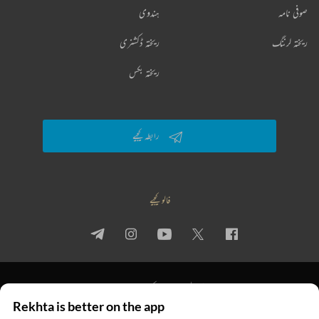
صوفی نامہ
ہندوی
ریختہ لرننگ
ریختہ ڈکشنری
ریختہ بکس
رابطہ کیجیے
فالو کیجیے
پرائیویسی پالیسی
استعمال کی شرائط
جملہ حقوق
Rekhta is better on the app
© 2026 Rekhta™ Foundation. All rights reserved.