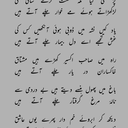
پڑ 
گئی 
کیا 
نگہ 
مست 
ترے 
ساقی 
کی 
لڑکھڑاتے 
ہوئے 
مے 
خوار 
چلے 
آتے 
ہیں 
یاد 
کیں 
نشہ 
میں 
ڈوبی 
ہوئی 
آنکھیں 
کس 
کی 
غش 
تجھے 
اے 
دل 
بیمار 
چلے 
آتے 
ہیں 
راہ 
میں 
صاحب 
اکسیر 
کھڑے 
ہیں 
مشتاق 
خاکساران 
در 
یار 
چلے 
آتے 
ہیں 
باغ 
میں 
پھول 
ہنسے 
دیتے 
ہیں 
بے 
دردی 
سے 
نالۂ 
مرغ 
گرفتار 
چلے 
آتے 
ہیں 
دیکھ 
کر 
ابروئے 
خم 
دار 
پھرے 
یوں 
عاشق 