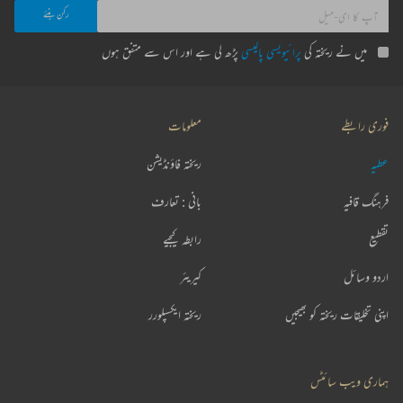
میں نے ریختہ کی
پرائیویسی پالیسی
پڑھ لی ہے اور اس سے متفق ہوں
فوری رابطے
معلومات
عطیہ
ریختہ فاؤنڈیشن
فرہنگ قافیہ
بانی : تعارف
تقطیع
رابطہ کیجیے
اردو وسائل
کیریئر
اپنی تخلیقات ریختہ کو بھیجیں
ریختہ ایکسپلورر
ہماری ویب سائٹس