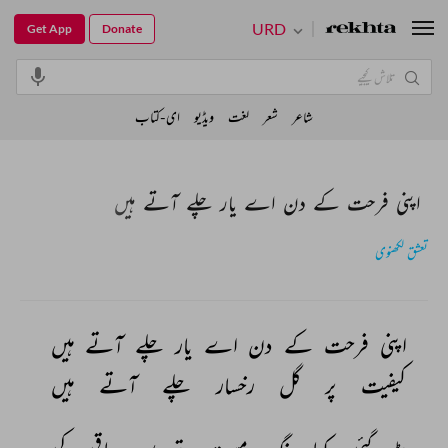
URD
Get App
Donate
شاعر
شعر
لغت
ویڈیو
ای-کتاب
اپنی فرحت کے دن اے یار چلے آتے ہیں
تعشق لکھنوی
اپنی 
فرحت 
کے 
دن 
اے 
یار 
چلے 
آتے 
ہیں 
کیفیت 
پر 
گل 
رخسار 
چلے 
آتے 
ہیں 