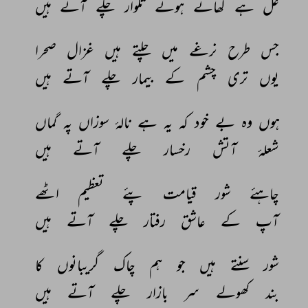
غل 
ہے 
کھائے 
ہوئے 
تلوار 
چلے 
آتے 
ہیں 
جس 
طرح 
نرغے 
میں 
چلتے 
ہیں 
غزال 
صحرا 
یوں 
تری 
چشم 
کے 
بیمار 
چلے 
آتے 
ہیں 
ہوں 
وہ 
بے 
خود 
کہ 
یہ 
ہے 
نالۂ 
سوزاں 
پہ 
گماں 
شعلۂ 
آتش 
رخسار 
چلے 
آتے 
ہیں 
چاہئے 
شور 
قیامت 
پئے 
تعظیم 
اٹھے 
آپ 
کے 
عاشق 
رفتار 
چلے 
آتے 
ہیں 
شور 
سنتے 
ہیں 
جو 
ہم 
چاک 
گریبانوں 
کا 
بند 
کھولے 
سر 
بازار 
چلے 
آتے 
ہیں 