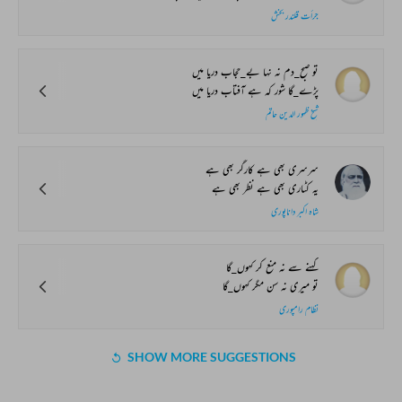
جرأت قلندر بخش
تو صبح_دم نہ نہا بے_حجاب دریا میں
پڑے_گا شور کہ ہے آفتاب دریا میں
شیخ ظہور الدین حاتم
سرسری بھی ہے کارگر بھی ہے
یہ کٹاری بھی ہے نظر بھی ہے
شاہ اکبر داناپوری
کہنے سے نہ منع کر کہوں_گا
تو میری نہ سن مگر کہوں_گا
نظام رامپوری
SHOW MORE SUGGESTIONS