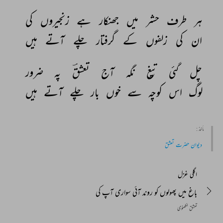
ہر 
طرف 
حشر 
میں 
جھنکار 
ہے 
زنجیروں 
کی 
ان 
کی 
زلفوں 
کے 
گرفتار 
چلے 
آتے 
ہیں 
چل 
گئی 
تیغ 
نگہ 
آج 
تعشقؔ 
پہ 
ضرور 
لوگ 
اس 
کوچہ 
سے 
خوں 
بار 
چلے 
آتے 
ہیں 
مأخذ :
دیوان حضرت تعشق
اگلی غزل
باغ میں پھولوں کو روند آئی سواری آپ کی
تعشق لکھنوی