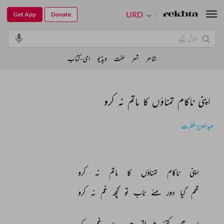
URD
Get App
Donate
شاعر
شعر
لغت
ویڈیو
ای-کتاب
اپنی ناکام تمناؤں کا ماتم نہ کرو
عبدالعزیز فطرت
اپنی 
ناکام 
تمناؤں 
کا 
ماتم 
نہ 
کرو 
تھم 
گیا 
دور 
مئے 
ناب 
تو 
کچھ 
غم 
نہ 
کرو 