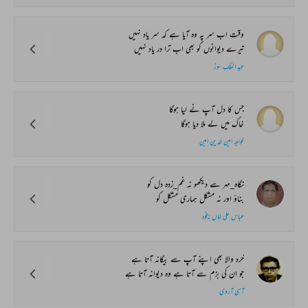
وقت اب سر پہ وہ آیا ہے کہ سر یاد نہیں
تیرے دیوانوں کو بھی اب ترا در یاد نہیں
عبد الملک سوز
جس کا دل آپ نے لیا ہوگا
خاک میں لے ملا دیا ہوگا
خواجہ امین الدین امین
نگاہ_مہر سے دیکھو نہ غم_زدہ دل کو
بناؤ اور نہ مشکل ہماری مشکل کو
عباس علی خاں بیخود
خرد والا بھی اپنے آپ سے بیگانہ آتا ہے
جو ان کی بزم سے آتا ہے وہ دیوانہ آتا ہے
آسی آروی