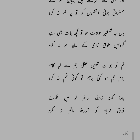
اور 
بھی 
کتنے 
طریقے 
ہیں 
بیان 
غم 
کے 
مسکراتی 
ہوئی 
آنکھوں 
کو 
تو 
پر 
نم 
نہ 
کرو 
ہاں 
یہ 
شمشیر 
حوادث 
ہو 
تو 
کچھ 
بات 
بھی 
ہے 
گردنیں 
طوق 
غلامی 
کے 
لیے 
خم 
نہ 
کرو 
تم 
تو 
ہو 
رند 
تمہیں 
محفل 
جم 
سے 
کیا 
کام 
بزم 
جم 
ہو 
گئی 
برہم 
تو 
کوئی 
غم 
نہ 
کرو 
بادۂ 
کہنہ 
ڈھلے 
ساغر 
نو 
میں 
فطرتؔ 
ذوق 
فریاد 
کو 
آزردۂ 
ماتم 
نہ 
کرو 
مأخذ :