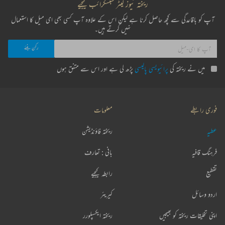
ریختہ نیوز لیٹر سبسکرائب کیجیے
آپ کو باقاعدگی سے کچھ حاصل کرنا ہے لیکن اس کے علاوہ آپ کسی بھی ای میل کا استعمال
نہیں کرتے ہیں۔
میں نے ریختہ کی
پرائیویسی پالیسی
پڑھ لی ہے اور اس سے متفق ہوں
فوری رابطے
معلومات
عطیہ
ریختہ فاؤنڈیشن
فرہنگ قافیہ
بانی : تعارف
تقطیع
رابطہ کیجیے
اردو وسائل
کیریئر
اپنی تخلیقات ریختہ کو بھیجیں
ریختہ ایکسپلورر