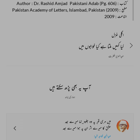
کتاب
: Pakistani Adab (Pg. 606)
: Dr. Rashid Amjad
Author
مطبع
: Pakistan Academy of Letters, Islambad, Pakistan (2009)
اشاعت
: 2009
اگلی غزل
کیا کہیں ملتا ہے کیا خوابوں میں
عبدالعزیز فطرت
آپ یہ بھی پڑھ سکتے ہیں
ہماری پسند
ہیں مری قبر پہ وہ جلوہ_نما میرے بعد
عشق کا میرے اثر ان پہ ہوا میرے بعد
عبدالمجید خواجہ شیدا