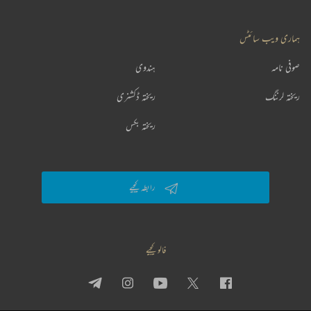
ہماری ویب سائٹس
صوفی نامہ
ہندوی
ریختہ لرننگ
ریختہ ڈکشنری
ریختہ بکس
رابطہ کیجیے
فالو کیجیے