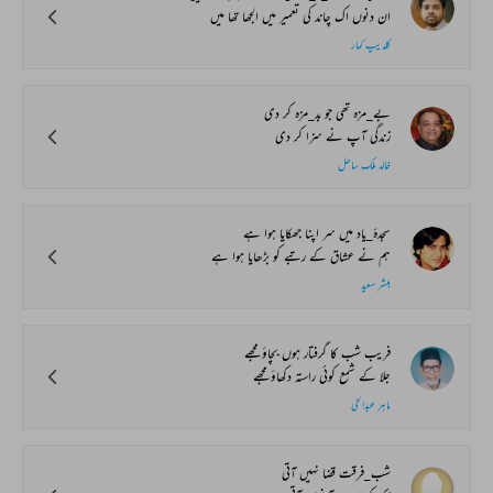
ان دنوں اک چاند کی تعمیر میں الجھا تھا میں
کلدیپ کمار
بے_مزہ تھی جو بد_مزہ کر دی
زندگی آپ نے سزا کر دی
خالد ملک ساحل
سجدۂ_یاد میں سر اپنا جھکایا ہوا ہے
ہم نے عشاق کے رتبے کو بڑھایا ہوا ہے
مبشر سعید
فریب شب کا گرفتار ہوں بچاؤ مجھے
جلا کے شمع کوئی راستہ دکھاؤ مجھے
ماہر عبدالحی
شب_فرقت قضا نہیں آتی