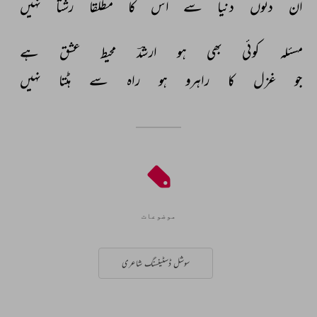
ان 
دنوں 
دنیا 
سے 
اس 
کا 
مطلقاً 
رشتا 
نہیں 
مسئلہ 
کوئی 
بھی 
ہو 
ارشدؔ 
محیط 
عشق 
ہے 
جو 
غزل 
کا 
راہرو 
ہو 
راہ 
سے 
ہٹتا 
نہیں 
موضوعات
سوشل ڈسٹینسنگ شاعری