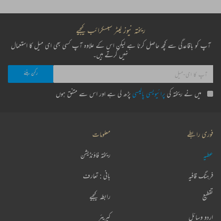
ریختہ نیوز لیٹر سبسکرائب کیجیے
آپ کو باقاعدگی سے کچھ حاصل کرنا ہے لیکن اس کے علاوہ آپ کسی بھی ای میل کا استعمال
نہیں کرتے ہیں۔
میں نے ریختہ کی
پرائیویسی پالیسی
پڑھ لی ہے اور اس سے متفق ہوں
فوری رابطے
معلومات
عطیہ
ریختہ فاؤنڈیشن
فرہنگ قافیہ
بانی : تعارف
تقطیع
رابطہ کیجیے
اردو وسائل
کیریئر