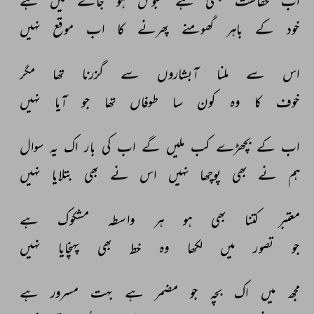
اب 
حفاظت 
جتنی 
ہے 
محبوس 
ہو 
جانے 
میں 
ہے 
خود 
کے 
باہر 
گھومنے 
پھرنے 
کا 
اب 
موقع 
نہیں 
اس 
سے 
ملنا 
آبشاروں 
سے 
گزرنا 
تھا 
مگر 
خوف 
کا 
وہ 
کون 
سا 
طوفاں 
تھا 
جو 
آیا 
نہیں 
اب 
کے 
بچھڑے 
کب 
ملیں 
گے 
اب 
کی 
بار 
اک 
یہ 
سوال 
ہم 
نے 
بھی 
پوچھا 
نہیں 
اس 
نے 
بھی 
بتلایا 
نہیں 
معتبر 
کتنا 
بھی 
ہو 
ہر 
واسطہ 
مشکوک 
ہے 
جو 
تصور 
میں 
لکھا 
وہ 
خط 
بھی 
پہنچایا 
نہیں 
مجھ 
میں 
اک 
بچہ 
جو 
مضمر 
ہے 
بہت 
مسرور 
ہے 