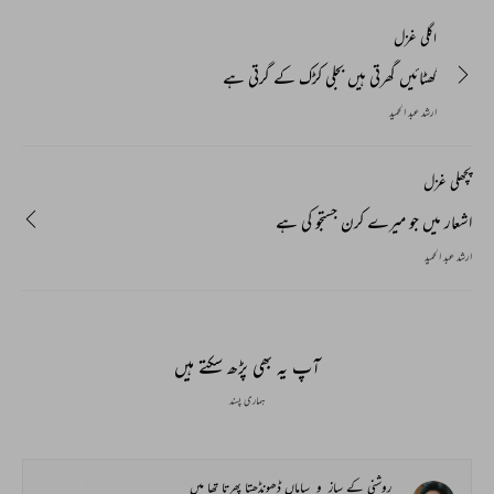
اگلی غزل
گھٹائیں گھرتی ہیں بجلی کڑک کے گرتی ہے
ارشد عبد الحمید
پچھلی غزل
اشعار میں جو میرے کرن جستجو کی ہے
ارشد عبد الحمید
آپ یہ بھی پڑھ سکتے ہیں
ہماری پسند
روشنی کے ساز_و_ساماں ڈھونڈھتا پھرتا تھا میں