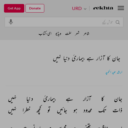
URD
Get App
Donate
شاعر
شعر
لغت
ویڈیو
ای-کتاب
جان کا آزار ہے بیماریٔ دنیا نہیں
ارشد عبد الحمید
جان 
کا 
آزار 
ہے 
بیماریٔ 
دنیا 
نہیں 
ذات 
تک 
محدود 
ہو 
جائیں 
تو 
کچھ 
خطرا 
نہیں 