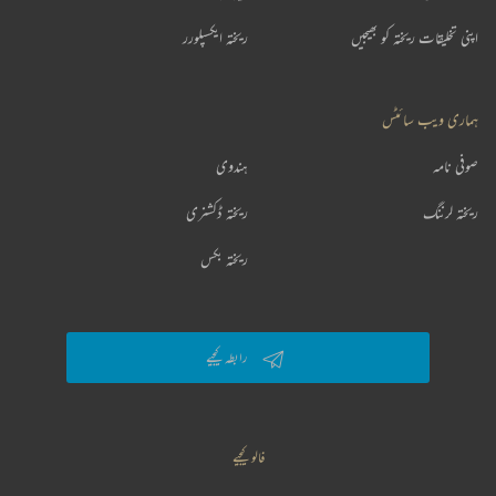
اپنی تخلیقات ریختہ کو بھیجیں
ریختہ ایکسپلورر
ہماری ویب سائٹس
صوفی نامہ
ہندوی
ریختہ لرننگ
ریختہ ڈکشنری
ریختہ بکس
رابطہ کیجیے
فالو کیجیے