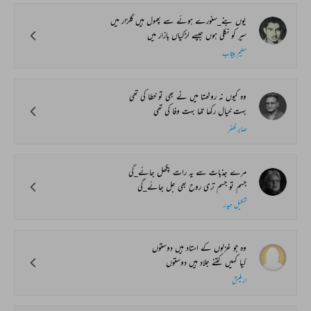
یوں بنے_سنورے ہوئے سے پھول ہیں گلزار میں
سیر کو نکلی ہوں جیسے لڑکیاں بازار میں
سلیم بیتاب
وہ کیوں نہ روٹھتا میں نے بھی تو خطا کی تھی
بہت خیال رکھا تھا بہت وفا کی تھی
صابر ظفر
مرے جذبات سے یہ رات پگھل جائے_گی
جسم تو جسم تری روح بھی جل جائے_گی
شکیل حیدر
وہ جو غزلوں کے استاد ہیں دوستوں
کیا کہیں کتنے جلاد ہیں دوستوں
ارملیش