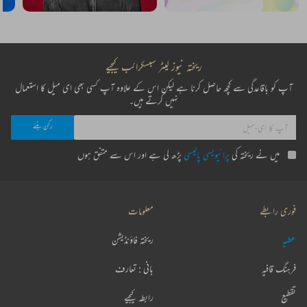
ریختہ نیوز لیٹر سبسکرائب کیجیے
آپ کو باقاعدگی سے کچھ حاصل کرنا ہے لیکن اس کے علاوہ آپ کسی بھی ای میل کا استعمال
نہیں کرتے ہیں۔
میں نے ریختہ کی
پرائیویسی پالیسی
پڑھ لی ہے اور اس سے متفق ہوں
فوری رابطے
معلومات
عطیہ
ریختہ فاؤنڈیشن
فرہنگ قافیہ
بانی : تعارف
تقطیع
رابطہ کیجیے