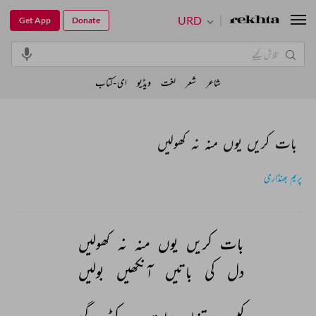
URD
Get App
Donate
شاعر
شعر
لغت
ویڈیو
ای-کتاب
بات کریں یوں منہ نہ کھولیں
پریم بھنڈاری
بات 
کریں 
یوں 
منہ 
نہ 
کھولیں 
دل 
کی 
باتیں 
آنکھیں 
بولیں 