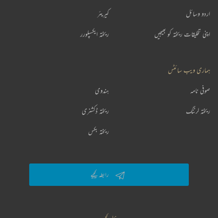
اردو وسائل
کیریئر
اپنی تخلیقات ریختہ کو بھیجیں
ریختہ ایکسپلورر
ہماری ویب سائٹس
صوفی نامہ
ہندوی
ریختہ لرننگ
ریختہ ڈکشنری
ریختہ بکس
رابطہ کیجیے