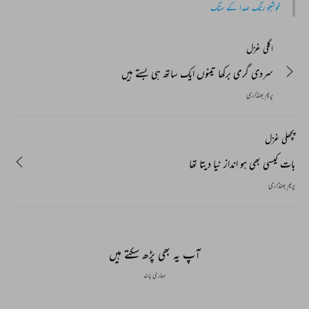
خوشبو رنگ صدا کے سنگ
اگلی غزل
سردی گرمی برکھا تینوں ایک ساتھ ہی بستے ہیں
پریم بھنڈاری
پچھلی غزل
بات کیسی بھی ہو انداز نیا دیتا تھا
پریم بھنڈاری
آپ یہ بھی پڑھ سکتے ہیں
ہماری پسند