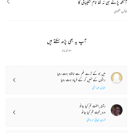
آنکھ پڑتے ہی نہ تھا نام شکیبائی کا
ثاقب لکھنوی
آپ یہ بھی پڑھ سکتے ہیں
ہماری پسند
میں ہو کے ترے غم سے ناشاد بہت رویا
راتوں کے تئیں کر کے فریاد بہت رویا
تاباں عبد الحی
رشتۂ_الفت تم کیا جانو
درد_محبت تم کیا جانو
فرمان ضیائی سروجنی