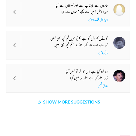
تاروں سے ماہتاب سے اور کہکشاں سے کیا
میرا وطن زمیں ہے مجھے آسماں سے کیا
ہیرا لال فلک دہلوی
خوئے_غم دل کو ہے یعنی حس_غم کچھ بھی نہیں
کیا ہے اب کار_گہہ_ناز_و_ستم کچھ بھی نہیں
مانی جائسی
وہ خود گیا ہے اس کا اثر تو نہیں گیا
زاد_سفر گیا ہے سفر تو نہیں گیا
طارق نعیم
SHOW MORE SUGGESTIONS
COMMENT