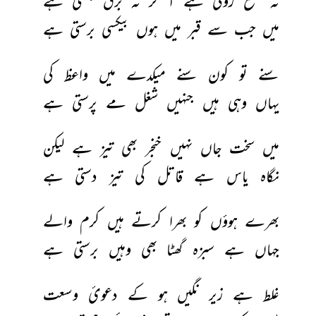
نہ 
شمع 
روتی 
ہے 
آ 
کر 
نہ 
برق 
ہنستی 
ہے 
میں 
جب 
سے 
قبر 
میں 
ہوں 
بیکسی 
برستی 
ہے 
سنے 
تو 
کون 
سنے 
میکدے 
میں 
واعظ 
کی 
یہاں 
وہی 
ہیں 
جنہیں 
شغل 
مے 
پرستی 
ہے 
میں 
سخت 
جاں 
نہیں 
خنجر 
بھی 
تیز 
ہے 
لیکن 
نگاہ 
یاس 
ہے 
قاتل 
کی 
تیز 
دستی 
ہے 
بھرے 
ہوؤں 
کو 
بھرا 
کرتے 
ہیں 
کرم 
والے 
جہاں 
ہے 
سبزہ 
گھٹا 
بھی 
وہیں 
برستی 
ہے 
غلط 
ہے 
زیر 
نگیں 
ہو 
کے 
دعویٔ 
وسعت 