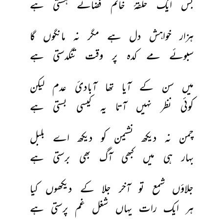
بس 
ایک 
حلقۂ 
خاتم 
فضائے 
ہستی 
ہے 
ہزار 
خواہش 
دل 
ہے 
مگر 
نہ 
مانگوں 
گا 
سبوئے‌ 
مے 
کدہ 
پر 
وقت 
تنگدستی 
ہے 
میں 
سن 
کے 
آیا 
تھا 
آبادیٔ 
عدم 
لیکن 
کوئی 
نظر 
نہیں 
آتا 
یہ 
کیسی 
بستی 
ہے 
چمن 
نہ 
دیکھ 
نشیمن 
کو 
دیکھ 
اے 
بلبل 
بہار 
ہی 
میں 
کبھی 
آگ 
بھی 
برستی 
ہے 
جلاؤں 
شمع 
تو 
آخر 
جلا 
کے 
دیکھوں 
کیا 
ہر 
ایک 
رات 
یہاں 
شغل‌‌ 
غم 
پرستی 
ہے 