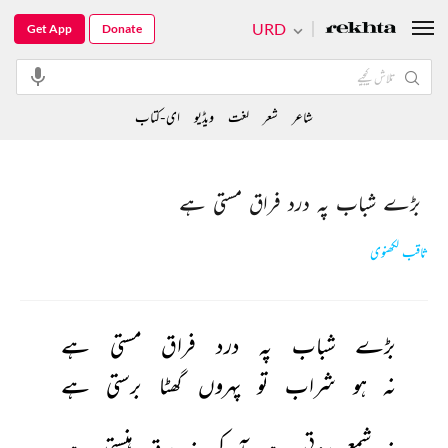
URD
Get App
Donate
شاعر
شعر
لغت
ویڈیو
ای-کتاب
بڑے شباب پہ درد فراق مستی ہے
ثاقب لکھنوی
بڑے 
شباب 
پہ 
درد 
فراق 
مستی 
ہے 
نہ 
ہو 
شراب 
تو 
پہروں 
گھٹا 
برستی 
ہے 