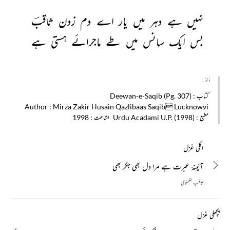
نہیں 
ہے 
دہر 
میں 
یار 
اے 
دم 
زدن 
ثاقبؔ 
بس 
ایک 
سانس 
میں 
طے 
ماجرائے 
ہستی 
ہے 
مأخذ :
کتاب
: Deewan-e-Saqib (Pg. 307)
Author
: Mirza Zakir Husain Qazlibaas Saqib Lucknowvi
مطبع
: Urdu Acadami U.P. (1998)
اشاعت
: 1998
اگلی غزل
آئینۂ عبرت ہے مرا دل بھی جگر بھی
ثاقب لکھنوی
پچھلی غزل