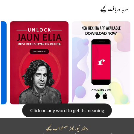
SHARE YOUR VIEWS
Comment
CANCEL
COMMENT
مزید دریافت کیجیے
Click on any word to get its meaning
Rekhta is better on the app