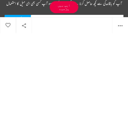
To get better and faster experience read this on the all new Rekhta
ایپ میں
app
پڑھیے
Not now
Switch to app
ریختہ نیوز لیٹر سبسکرائب کیجیے
آپ کو باقاعدگی سے کچھ حاصل کرنا ہے لیکن اس کے علاوہ آپ کسی بھی ای میل کا استعمال
نہیں کرتے ہیں۔
میں نے ریختہ کی
پرائیویسی پالیسی
پڑھ لی ہے اور اس سے متفق ہوں