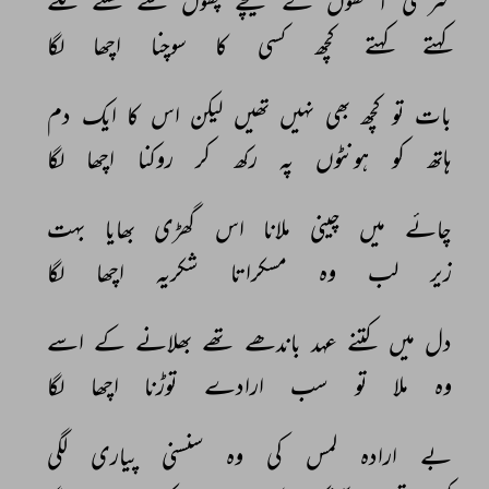
سرمئی 
آنکھوں 
کے 
نیچے 
پھول 
سے 
کھلنے 
لگے 
کہتے 
کہتے 
کچھ 
کسی 
کا 
سوچنا 
اچھا 
لگا 
بات 
تو 
کچھ 
بھی 
نہیں 
تھیں 
لیکن 
اس 
کا 
ایک 
دم 
ہاتھ 
کو 
ہونٹوں 
پہ 
رکھ 
کر 
روکنا 
اچھا 
لگا 
چائے 
میں 
چینی 
ملانا 
اس 
گھڑی 
بھایا 
بہت 
زیر 
لب 
وہ 
مسکراتا 
شکریہ 
اچھا 
لگا 
دل 
میں 
کتنے 
عہد 
باندھے 
تھے 
بھلانے 
کے 
اسے 
وہ 
ملا 
تو 
سب 
ارادے 
توڑنا 
اچھا 
لگا 
بے 
ارادہ 
لمس 
کی 
وہ 
سنسنی 
پیاری 
لگی 