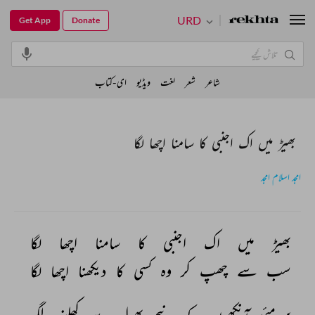
URD
Get App
Donate
شاعر
شعر
لغت
ویڈیو
ای-کتاب
بھیڑ میں اک اجنبی کا سامنا اچھا لگا
امجد اسلام امجد
بھیڑ 
میں 
اک 
اجنبی 
کا 
سامنا 
اچھا 
لگا 
سب 
سے 
چھپ 
کر 
وہ 
کسی 
کا 
دیکھنا 
اچھا 
لگا 