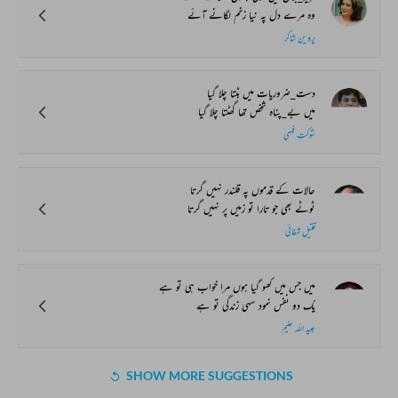
وہ مرے دل پہ نیا زخم لگانے آئے
پروین شاکر
دست_ضروریات میں بٹتا چلا گیا
میں بے_پناہ شخص تھا گھٹتا چلا گیا
شوکت فہمی
حالات کے قدموں پہ قلندر نہیں گرتا
ٹوٹے بھی جو تارا تو زمیں پر نہیں گرتا
قتیل شفائی
میں جس میں کھو گیا ہوں مرا خواب ہی تو ہے
یک دو نفس نمود سہی زندگی تو ہے
عبید اللہ علیم
SHOW MORE SUGGESTIONS