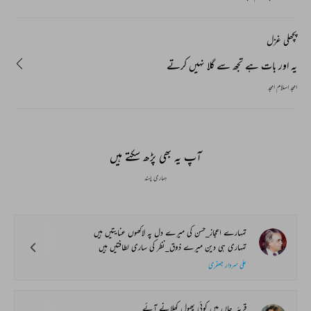
پچھلی غزل
یہ اور بات ہے تجھ سے گلا نہیں کرتے
امجد اسلام امجد
آپ یہ بھی پڑھ سکتے ہیں
ہماری پسند
تمہارے اعجاز_حسن کی میرے دل پہ لاکھوں عنایتیں ہیں
تمہاری ہی دین میرے ذوق_نظر کی ساری لطافتیں ہیں
علی سردار جعفری
قریۂ_جاں میں کوئی پھول کھلانے آئے