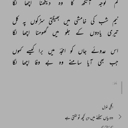
کم 
توجہ 
آنکھ 
کا 
وہ 
دیکھنا 
اچھا 
لگا 
نیم 
شب 
کی 
خامشی 
میں 
بھیگتی 
سڑکوں 
پہ 
کل 
تیری 
یادوں 
کے 
جلو 
میں 
گھومنا 
اچھا 
لگا 
اس 
عدوئے 
جاں 
کو 
امجدؔ 
میں 
برا 
کیسے 
کہوں 
جب 
بھی 
آیا 
سامنے 
وہ 
بے 
وفا 
اچھا 
لگا 
مأخذ :
اگلی غزل
دوریاں سمٹنے میں دیر کچھ تو لگتی ہے
امجد اسلام امجد