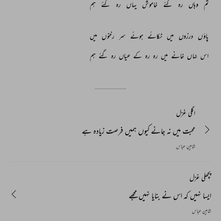
تم 
وہاں 
رہ 
گئے 
خاموش 
یہاں 
رہ 
گئے 
ہم 
پاؤں 
درزوں 
میں 
ٹکائے 
ہوئے 
سر 
رخنوں 
میں 
اس 
نہاں 
خانے 
میں 
رہ 
رہ 
کے 
عیاں 
رہ 
گئے 
ہم 
اگلی غزل
محبت میں نہ جانے کیوں ہمیں فرصت زیادہ ہے
شاہین عباس
پچھلی غزل
ایسا نہیں کہ اس نے بنایا نہیں مجھے
شاہین عباس