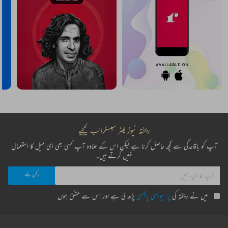
ریختہ نیوز لیٹر سبسکرائب کیجیے
آپ کو باقاعدگی سے کچھ حاصل کرنا ہے لیکن اس کے علاوہ آپ کسی بھی ای میل کا استعمال
نہیں کرتے ہیں۔
میں نے ریختہ کی
پرائیویسی پالیسی
پڑھ لی ہے اور اس سے متفق ہوں