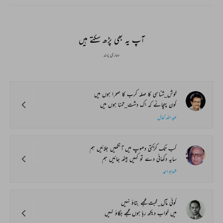
آپ یہ بھی پڑھ سکتے ہیں
ہماری پسند
خوش_شناسی کا صلہ کرب کا صحرا ہوں میں
کون پہچانے کہ اک دشت_تمنا ہوں میں
عبد اللہ کمال
کب تک کڑکتی دھوپ میں آنکھیں جلائیں ہم
سایہ دکھائی دے تو کہیں بیٹھ جائیں ہم
شہزاد احمد
کوئی مآل_محبت مجھے بتاؤ نہیں
میں خواب دیکھ رہا ہوں مجھے جگاؤ نہیں