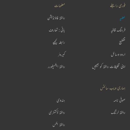
فوری رابطے
معلومات
عطیہ
ریختہ فاؤنڈیشن
فرہنگ قافیہ
بانی : تعارف
تقطیع
رابطہ کیجیے
اردو وسائل
کیریئر
اپنی تخلیقات ریختہ کو بھیجیں
ریختہ ایکسپلورر
ہماری ویب سائٹس
صوفی نامہ
ہندوی
ریختہ لرننگ
ریختہ ڈکشنری
ریختہ بکس