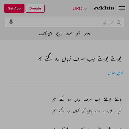
URD
Get App
Donate
شاعر
شعر
لغت
ویڈیو
ای-کتاب
بولتے بولتے جب صرف زباں رہ گئے ہم
شاہین عباس
بولتے 
بولتے 
جب 
صرف 
زباں 
رہ 
گئے 
ہم 
تب 
اشارے 
سے 
بتایا 
کہ 
کہاں 
رہ 
گئے 
ہم 