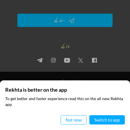
رابطہ کیجیے
فالو کیجیے
پرائیویسی پالیسی
استعمال کی شرائط
جملہ حقوق
Rekhta is better on the app
© 2026 Rekhta™ Foundation. All rights reserved.
To get better and faster experience read this on the all new Rekhta
ایپ میں
app
پڑھیے
Not now
Switch to app