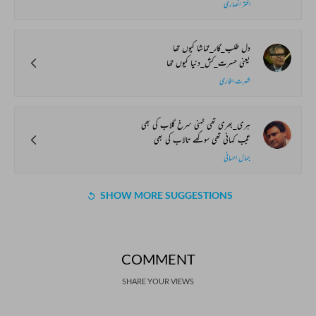
اختر انصاری
دل طلب_گار_تماشا کیوں تھا
یعنی حسرت_کش_دنیا کیوں تھا
شہرت بخاری
ہری_بھری تھی ٹہنی سرخ گلاب کی بھی
عجب کہانی تھی سوکھے تالاب کی بھی
جمال احسانی
SHOW MORE SUGGESTIONS
COMMENT
SHARE YOUR VIEWS