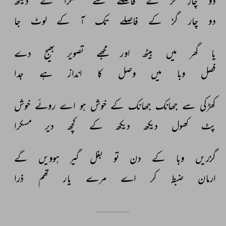
دو 
چار 
گز 
کے 
فاصلے 
سے 
مسکرا 
کے 
دیکھ 
دو 
چار 
گز 
کے 
فاصلے 
تک 
آ 
کے 
لوٹ 
جا 
یا 
گھر 
میں 
بیٹھ 
اور 
مجھے 
تصویر 
بھیج 
دے 
فصل 
وبا 
میں 
وصل 
کا 
انداز 
ہے 
جدا 
کھڑکی 
سے 
جھانک 
جھانک 
کے 
خوش 
ہو 
اے 
روئے 
خوش 
پٹ 
کھول 
دیکھ 
دیکھ 
کے 
کچھ 
دیر 
مسکرا 
گزریں 
وبا 
کے 
دن 
تو 
بغل 
گیر 
ہوویں 
گے 
ارمان 
ضبط 
کر 
اے 
مرے 
یار 
تھم 
ذرا 