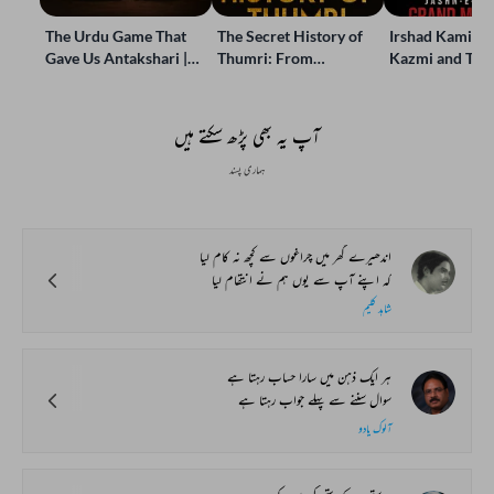
The Urdu Game That
The Secret History of
Irshad Kamil, B
Gave Us Antakshari |
Thumri: From
Kazmi and Top
Bait Bazi Explained
Lucknow’s Courts to
Poets Live at t
Global Stages
e-Rekhta Lond
Mushaira
آپ یہ بھی پڑھ سکتے ہیں
ہماری پسند
اندھیرے گھر میں چراغوں سے کچھ نہ کام لیا
کہ اپنے آپ سے یوں ہم نے انتقام لیا
شاہد کلیم
ہر ایک ذہن میں سارا حساب رہتا ہے
سوال سننے سے پہلے جواب رہتا ہے
آلوک یادو