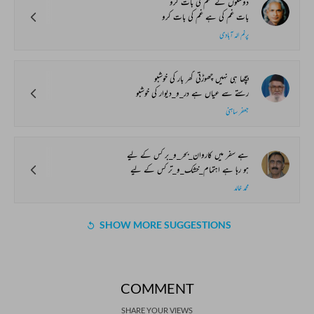
دوستوں کے ستم کی بات کرو
بات غم کی ہے غم کی بات کرو
پرنم الہ آبادی
پیچھا ہی نہیں چھوڑتی گھر بار کی خوشبو
رستے سے عیاں ہے در_و_دیوار کی خوشبو
جعفر ساہنی
ہے سفر میں کاروان_بحر_و_بر کس کے لیے
ہو رہا ہے اہتمام_خشک_و_تر کس کے لیے
محمد خالد
SHOW MORE SUGGESTIONS
COMMENT
SHARE YOUR VIEWS