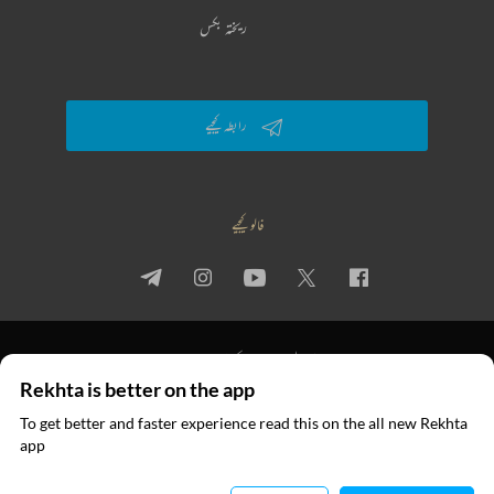
ریختہ بکس
رابطہ کیجیے
فالو کیجیے
پرائیویسی پالیسی
استعمال کی شرائط
جملہ حقوق
Rekhta is better on the app
© 2026 Rekhta™ Foundation. All rights reserved.
To get better and faster experience read this on the all new Rekhta
ایپ میں
app
پڑھیے