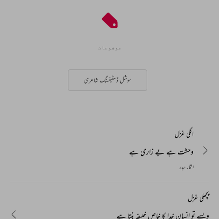
موضوعات
سوشل ڈسٹینسنگ شاعری
اگلی غزل
وحشت ہے بے زاری ہے
افتخار حیدر
پچھلی غزل
ویسے تو انسان خدا کا خاص خلیفہ بنتا ہے