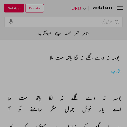
URD
Get App
Donate
شاعر
شعر
لغت
ویڈیو
ای-کتاب
بوسہ نہ دے گلے نہ لگا ہاتھ مت ملا
افتخار حیدر
بوسہ 
نہ 
دے 
گلے 
نہ 
لگا 
ہاتھ 
مت 
ملا 
اے 
یار 
خوش 
جمال 
مگر 
سامنے 
تو 
آ 