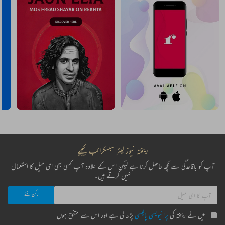
ریختہ نیوز لیٹر سبسکرائب کیجیے
آپ کو باقاعدگی سے کچھ حاصل کرنا ہے لیکن اس کے علاوہ آپ کسی بھی ای میل کا استعمال
نہیں کرتے ہیں۔
میں نے ریختہ کی
پرائیویسی پالیسی
پڑھ لی ہے اور اس سے متفق ہوں