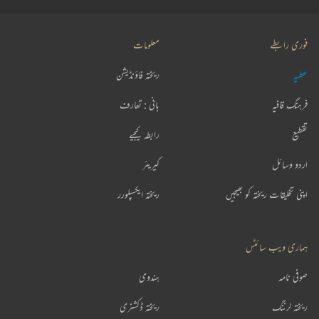
فوری رابطے
معلومات
عطیہ
ریختہ فاؤنڈیشن
فرہنگ قافیہ
بانی : تعارف
تقطیع
رابطہ کیجیے
اردو وسائل
کیریئر
اپنی تخلیقات ریختہ کو بھیجیں
ریختہ ایکسپلورر
ہماری ویب سائٹس
صوفی نامہ
ہندوی
ریختہ لرننگ
ریختہ ڈکشنری