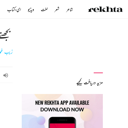
شاعر
شعر
لغت
ویڈیو
ای-کتاب
ن
بجھتے
زیب غو
مزید دریافت کیجیے