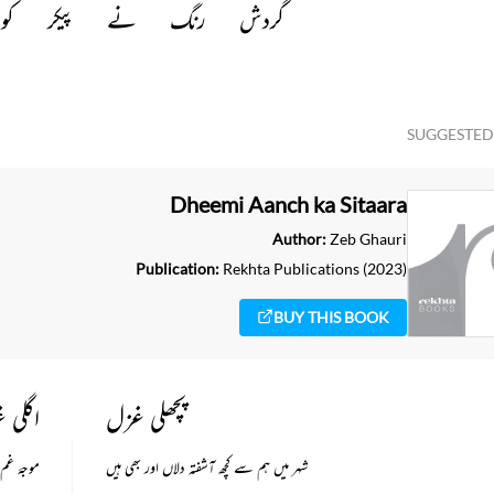
گردش 
رنگ 
نے 
پیکر 
کو 
SUGGESTE
Dheemi Aanch ka Sitaara
Author:
Zeb Ghauri
Publication:
Rekhta Publications
(2023)
BUY THIS BOOK
پچھلی غزل
اگلی 
شہر میں ہم سے کچھ آشفتہ دلاں اور بھی ہیں
موجۂ غم م