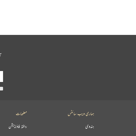
آ
ہماری ویب سائٹس
معلومات
ہندوی
ریختہ فاؤنڈیشن