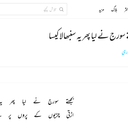
ثر
بلاگ
مزید
 سورج نے لیا پھر یہ سنبھالا کیسا
ری
بجھتے 
سورج 
نے 
لیا 
پھر 
یہ
اڑتی 
چڑیوں 
کے 
پروں 
پر 
ہ