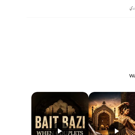
ری
Wa