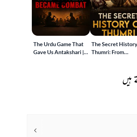
The Urdu Game That
The Secret History
Gave Us Antakshari |
Thumri: From
Bait Bazi Explained
Lucknow’s Courts 
Global Stages
 ہیں