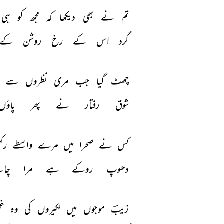
تم 
نے 
بھی 
دیکھا 
کہ 
مجھ 
کو 
ہی 
گرد 
اس 
کے 
رخ 
روشن 
کے 
چھٹ 
گیا 
جب 
مری 
نظروں 
سے 
شوق 
رفتار 
نے 
پھر 
پاؤں
کس 
نے 
صحرا 
میں 
مرے 
واسطے 
رکھ
دھوپ 
روکے 
ہے 
مرا 
چاہ
زیبؔ 
موجوں 
میں 
لکیروں 
کی 
وہ 
غم