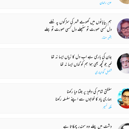
عزیر رحمان
ہم بیابانوں میں گھومے شہر کی سڑکوں پہ ٹہلے
دل کسی صورت تو سنبھلے دل کسی صورت تو بہلے
بشیر منذر
جان کی باری ہے اب دل کا زیاں ایسا نہ تھا
خیر جو کچھ بھی ہوا ہم کو گماں ایسا نہ تھا
شکیل گوالیاری
سلگتی شام کی دہلیز پر جلتا دیا رکھنا
ہماری یاد کا خوابوں سے اپنے سلسلہ رکھنا
ملکہ نسیم
دشت میں پہلے وہ سمندر چمکاتا ہے