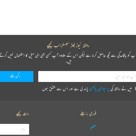
ریختہ نیوز لیٹر سبسکرائب کیجیے
پ کو باقاعدگی سے کچھ حاصل کرنا ہے لیکن اس کے علاوہ آپ کسی بھی ای میل کا استعمال نہیں کرتے
ہیں۔
میں نے ریختہ کی
پرائیویسی پالیسی
پڑھ لی ہے اور اس سے متفق ہوں
فوری رابطے
رابطہ کیجیے
عطیہ