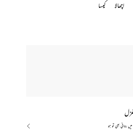
اچھالا 
کیسا 
غزل
یں روانی بھی تو ہو