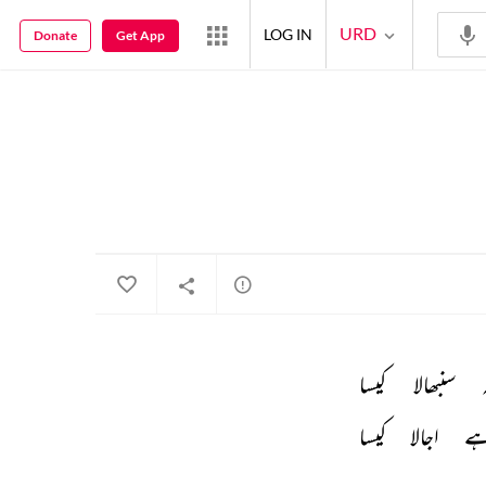
URD
LOG IN
Donate
Get App
 
سنبھالا 
کیسا 
ے 
اجالا 
کیسا 