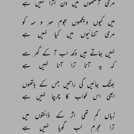
مری 
آنکھوں 
میں 
دن 
اترا 
نہیں 
ہے 
میں 
کیوں 
دیکھوں 
ہجوم 
مہر 
و 
مہ 
کو 
مری 
تنہائیوں 
میں 
کیا 
نہیں 
ہے 
نہیں 
جاتے 
ہیں 
دکھ 
اب 
آ 
کے 
گھر 
سے 
کہ 
یہ 
آنا 
ترا 
آنا 
نہیں 
ہے 
بھٹک 
جائیں 
گی 
راتیں 
جس 
کے 
ہاتھوں 
ابھی 
اس 
خواب 
کا 
چرچا 
نہیں 
ہے 
زباں 
گم 
تھی 
اثر 
کے 
ذائقوں 
میں 
ترا 
مجرم 
لب 
گویا 
نہیں 
ہے 