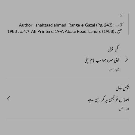
مأخذ :
کتاب
: Range-e-Gazal (Pg. 243)
: shahzaad ahmad
Author
مطبع
: Ali Printers, 19-A Abate Road, Lahore (1988)
اشاعت
: 1988
اگلی غزل
کوئی سرد ہوا لب بام چلی
شاہدہ حسن
پچھلی غزل
احساس تو مجھی پہ کر رہی ہے
شاہدہ حسن