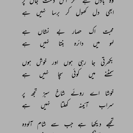
وہ 
بادل 
ہے 
مگر 
اس 
دشت 
جاں 
پر 
ابھی 
دل 
کھول 
کر 
برسا 
نہیں 
ہے 
محبت 
اک 
حصار 
بے 
نشاں 
ہے 
لہو 
میں 
دائرہ 
بنتا 
نہیں 
ہے 
بکھرتی 
جا 
رہی 
ہوں 
اور 
خوش 
ہوں 
سمٹنے 
میں 
کوئی 
سچا 
نہیں 
ہے 
خوشا 
اے 
روئے 
شاخ 
سبز 
تجھ 
پر 
سراب 
آئینہ 
کھلتا 
نہیں 
ہے 
تجھے 
دیکھا 
ہے 
جب 
سے 
شام 
آلودہ 