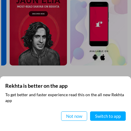
CANCEL
COMMENT
مزید دریافت کیجیے
Rekhta is better on the app
To get better and faster experience read this on the all new Rekhta
ایپ میں
app
پڑھیے
Not now
Switch to app
VIDEOS
THIS VIDEO IS PLAYING FROM YOUTUBE