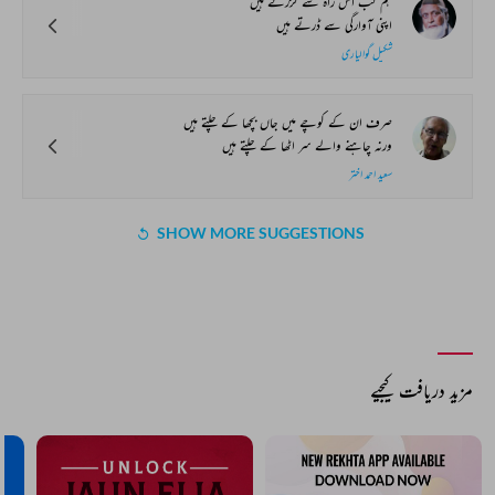
ہم کب اس راہ سے گزرتے ہیں
اپنی آوارگی سے ڈرتے ہیں
شکیل گوالیاری
صرف ان کے کوچے میں جاں بچھا کے چلتے ہیں
ورنہ چاہنے والے سر اٹھا کے چلتے ہیں
سعید احمد اختر
SHOW MORE SUGGESTIONS
COMMENT
SHARE YOUR VIEWS
Comment