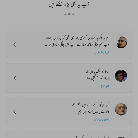
آپ یہ بھی پڑھ سکتے ہیں
ہماری پسند
ہم پہ اگرچہ بھاری گزری پھر بھی تھی کیا پیاری رات
آپ بھی تڑپی ساتھ ہمارے آپ بھی جاگی ساری رات
خورشید الاسلام
اڑتا ہوا اک بادل تھا
یا پھر تیرا آنچل تھا
شاہد عزیز
اک خوشی کے لیے ہیں کتنے غم
مبتلائے_صد_آرزو ہیں ہم
یزدانی جالندھری