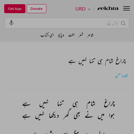
URD
Get App
Donate
شاعر
شعر
لغت
ویڈیو
ای-کتاب
چراغ شام ہی تنہا نہیں ہے
شاہدہ حسن
چراغ 
شام 
ہی 
تنہا 
نہیں 
ہے 
ہوا 
میں 
نے 
بھی 
گھر 
دیکھا 
نہیں 
ہے 