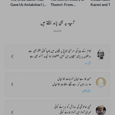
Gave Us Antakshari |
Thumri: From
Kazmi and Top
Bait Bazi Explained
Lucknow’s Courts to
Poets Live at t
Global Stages
e-Rekhta Lond
Mushaira
آپ یہ بھی پڑھ سکتے ہیں
ہماری پسند
شام کے پیڑ کی سرمئی شاخ پر پتیوں میں چھپا کوئی جگنو بھی ہے
ساحلوں پر پڑی سیپیوں میں کہیں جھلملاتا ہوا ایک آنسو بھی ہے
بشیر بدر
مسجد کا ہے خیال خرابات کا خیال
وہ رند ہوں کہ ہے مجھے اوقات کا خیال
راسخ دہلوی
لمبی خاموشی کی سازش کو ہرائے کوئی
میری آواز میں آواز ملائے کوئی