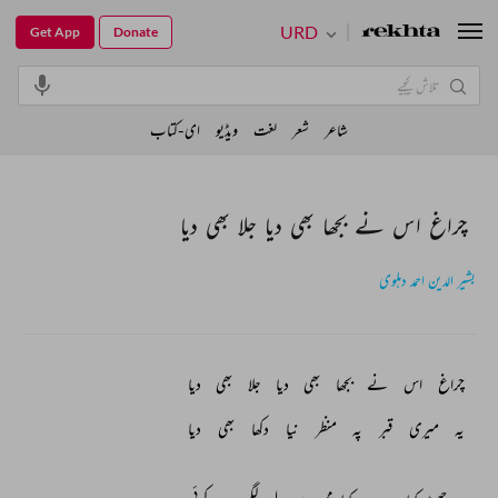
URD
Get App
Donate
شاعر
شعر
لغت
ویڈیو
ای-کتاب
چراغ اس نے بجھا بھی دیا جلا بھی دیا
بشیر الدین احمد دہلوی
چراغ 
اس 
نے 
بجھا 
بھی 
دیا 
جلا 
بھی 
دیا 
یہ 
میری 
قبر 
پہ 
منظر 
نیا 
دکھا 
بھی 
دیا 