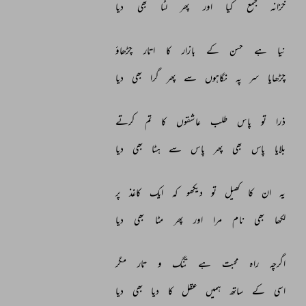
خزانہ 
جمع 
کیا 
اور 
پھر 
لٹا 
بھی 
دیا 
نیا 
ہے 
حسن 
کے 
بازار 
کا 
اتار 
چڑھاؤ 
چڑھایا 
سر 
پہ 
نگاہوں 
سے 
پھر 
گرا 
بھی 
دیا 
ذرا 
تو 
پاس 
طلب 
عاشقوں 
کا 
تم 
کرتے 
بلایا 
پاس 
بھی 
پھر 
پاس 
سے 
ہٹا 
بھی 
دیا 
یہ 
ان 
کا 
کھیل 
تو 
دیکھو 
کہ 
ایک 
کاغذ 
پر 
لکھا 
بھی 
نام 
مرا 
اور 
پھر 
مٹا 
بھی 
دیا 
اگرچہ 
راہ 
محبت 
ہے 
تنگ 
و 
تار 
مگر 
اسی 
کے 
ساتھ 
ہمیں 
عقل 
کا 
دیا 
بھی 
دیا 