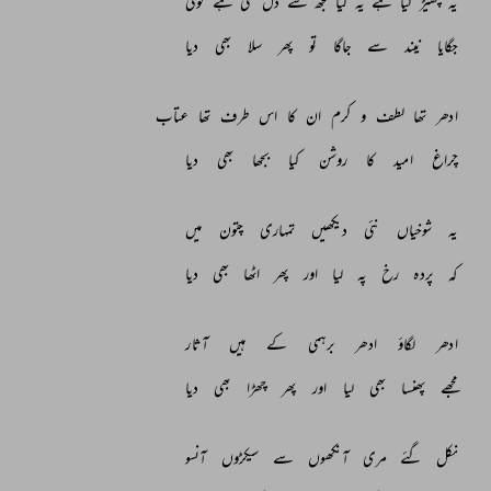
یہ 
چھیڑ 
کیا 
ہے 
یہ 
کیا 
مجھ 
سے 
دل 
لگی 
ہے 
کوئی 
جگایا 
نیند 
سے 
جاگا 
تو 
پھر 
سلا 
بھی 
دیا 
ادھر 
تھا 
لطف 
و 
کرم 
ان 
کا 
اس 
طرف 
تھا 
عتاب 
چراغ 
امید 
کا 
روشن 
کیا 
بجھا 
بھی 
دیا 
یہ 
شوخیاں 
نئی 
دیکھیں 
تمہاری 
چتون 
میں 
کہ 
پردہ 
رخ 
پہ 
لیا 
اور 
پھر 
اٹھا 
بھی 
دیا 
ادھر 
لگاؤ 
ادھر 
برہمی 
کے 
ہیں 
آثار 
مجھے 
پھنسا 
بھی 
لیا 
اور 
پھر 
چھڑا 
بھی 
دیا 
نکل 
گئے 
مری 
آنکھوں 
سے 
سیکڑوں 
آنسو 