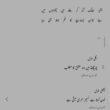
بشیرؔ 
سینگ 
کٹا 
کر 
ملے 
ہیں 
بچھڑوں 
میں 
بنے 
جوان 
بڑھاپے 
کا 
غم 
بھلا 
بھی 
دیا 
مأخذ :
اگلی غزل
پوچھتے ہیں وہ عشق کا مطلب
بشیر الدین احمد دہلوی
پچھلی غزل
کون کہتا ہے نسیم سحری آتی ہے
بشیر الدین احمد دہلوی