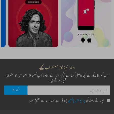
ریختہ نیوز لیٹر سبسکرائب کیجیے
آپ کو باقاعدگی سے کچھ حاصل کرنا ہے لیکن اس کے علاوہ آپ کسی بھی ای میل کا استعمال
نہیں کرتے ہیں۔
میں نے ریختہ کی
پرائیویسی پالیسی
پڑھ لی ہے اور اس سے متفق ہوں