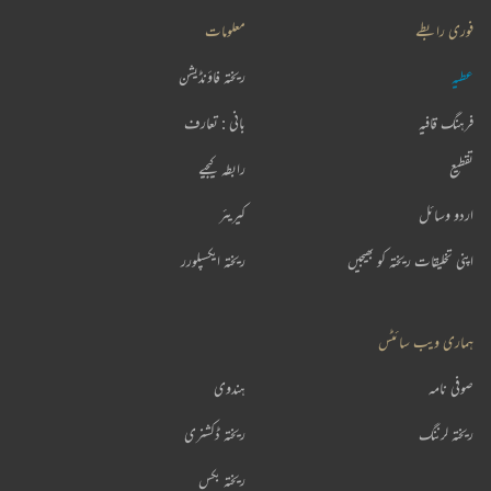
فوری رابطے
معلومات
عطیہ
ریختہ فاؤنڈیشن
فرہنگ قافیہ
بانی : تعارف
تقطیع
رابطہ کیجیے
اردو وسائل
کیریئر
اپنی تخلیقات ریختہ کو بھیجیں
ریختہ ایکسپلورر
ہماری ویب سائٹس
صوفی نامہ
ہندوی
ریختہ لرننگ
ریختہ ڈکشنری
ریختہ بکس