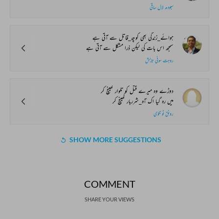
سبودھ لال ساقی
ہوائے_زندگی بھی کوچۂ_قاتل سے آتی ہے
سمجھ اس بات کی لیکن ذرا مشکل سے آتی ہے
روہت سونی تابش
دوڑے وہ میرے قتل کو تلوار کھینچ کر
میں رہ گیا اک آہ_شرربار کھینچ کر
رونق ٹونکوی
SHOW MORE SUGGESTIONS
COMMENT
SHARE YOUR VIEWS