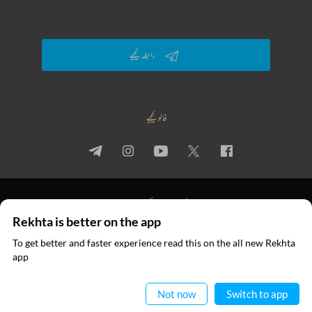
رابطہ کیجیے
فالو کیجیے
پرائیویسی پالیسی
استعمال کی شرائط
جملہ حقوق
Rekhta is better on the app
© 2026 Rekhta™ Foundation. All rights reserved.
To get better and faster experience read this on the all new Rekhta
ایپ میں
app
پڑھیے
Not now
Switch to app