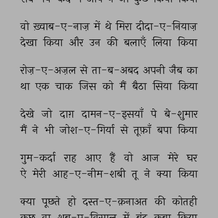
वो 
ख़्वाब-ए-नाज़ 
में 
थे 
मिरा 
दीदा-ए-नियाज़ 
देखा 
किया 
और 
उन 
की 
बलाएँ 
लिया 
किया 
रोज़-ए-अज़ल 
से 
ता-ब-अबद 
अपनी 
जैब 
का 
था 
एक 
चाक 
जिस 
को 
मैं 
बैठा 
सिया 
किया 
देखे 
जो 
दाग़ 
दामन-ए-इसयाँ 
पे 
बे-शुमार 
मैं 
ने 
भी 
जोश-ए-गिर्या 
से 
तूफ़ाँ 
बपा 
किया 
गुम-कर्दा 
राह 
आए 
हैं 
वो 
आज 
मेरे 
घर 
ऐ 
मेरी 
आह-ए-नीम-शबी 
तू 
ने 
क्या 
किया 
क्या 
पूछते 
हो 
दस्त-ए-क़नाअत 
की 
कोतही 
कुछ 
वा 
शब-ए-विसाल 
में 
बंद 
क़बा 
किया 