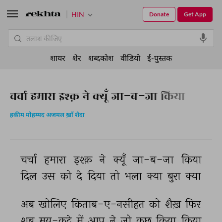
HIN
Donate
Get App
शायर
शेर
शब्दकोश
वीडियो
ई-पुस्तक
चर्चा हमारा इश्क़ ने क्यूँ जा-ब-जा किया
हकीम मोहम्मद अजमल ख़ाँ शैदा
चर्चा 
हमारा 
इश्क़ 
ने 
क्यूँ 
जा-ब-जा 
किया 
दिल 
उस 
को 
दे 
दिया 
तो 
भला 
क्या 
बुरा 
क्या 
अब 
खोलिए 
किताब-ए-नसीहत 
को 
शैख़ 
फिर 
शब 
मय-कदे 
में 
आप 
ने 
जो 
कुछ 
किया 
किया 