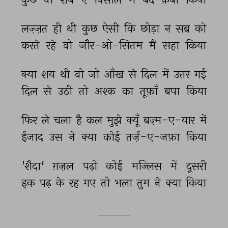
लज़्ज़त 
ही 
थी 
कुछ 
ऐसी 
कि 
छोड़ा 
न 
सब्र 
को 
करते 
रहे 
वो 
जौर-ओ-सितम 
मैं 
सहा 
किया 
क्या 
शय 
थी 
वो 
जो 
आँख 
से 
दिल 
में 
उतर 
गई 
दिल 
से 
उठी 
तो 
अश्क 
का 
तूफ़ाँ 
बपा 
किया 
फिर 
ले 
चला 
है 
कल 
मुझे 
क्यूँ 
बज़्म-ए-यार 
में 
ईजाद 
उस 
ने 
क्या 
कोई 
तर्ज़-ए-जफ़ा 
किया 
'शैदा' 
ग़ज़ल 
पढ़ो 
कोई 
मज्लिस 
में 
दूसरी 
इक 
पढ़ 
के 
रह 
गए 
तो 
भला 
तुम 
ने 
क्या 
किया 