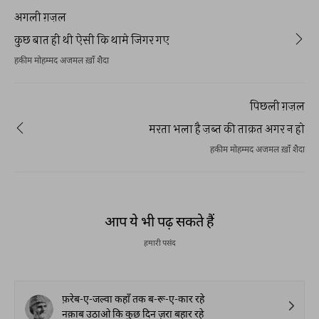
अगली ग़ज़ल
कुछ बात ही थी ऐसी कि थामे जिगर गए
हकीम मोहम्मद अजमल ख़ाँ शैदा
पिछली ग़ज़ल
मरता भला है ज़ब्त की ताक़त अगर न हो
हकीम मोहम्मद अजमल ख़ाँ शैदा
आप ये भी पढ़ सकते हैं
हमारी पसंद
फ़रेब-ए-जल्वा कहाँ तक ब-रू-ए-कार रहे
नक़ाब उठाओ कि कुछ दिन ज़रा बहार रहे