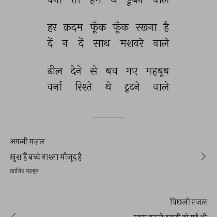
हर 
क़दम 
फूँक 
फूँक 
रखना 
है 
दें 
न 
दें 
साथ 
मशवरे 
वाले 
ढील 
देने 
से 
बच 
गए 
महबूब 
वर्ना 
रिश्ते 
थे 
टूटने 
वाले 
अगली ग़ज़ल
ख़ुश हैं बच्चे नाश्ता मौजूद है
ख़ालिद महबूब
पिछली ग़ज़ल