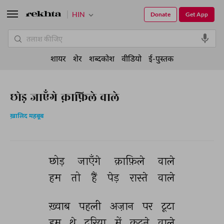
HIN
Donate
Get App
शायर
शेर
शब्दकोश
वीडियो
ई-पुस्तक
छोड़ जाएँगे क़ाफ़िले वाले
ख़ालिद महबूब
छोड़ 
जाएँगे 
क़ाफ़िले 
वाले 
हम 
तो 
हैं 
पेड़ 
रास्ते 
वाले 
ख़्वाब 
पहली 
अज़ान 
पर 
टूटा 
हम 
थे 
दरिया 
में 
कूदने 
वाले 