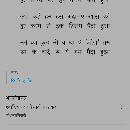
क्या 
कहें 
हम 
इस 
अदा-ए-ख़ास 
को 
हर 
करम 
से 
इक 
सितम 
पैदा 
हुआ 
मर्ग 
का 
कुछ 
भी 
न 
था 
ऐ 
'जोश' 
ग़म 
उन 
के 
वादे 
से 
ये 
ग़म 
पैदा 
हुआ 
स्रोत :
फ़िर्दौस-ए-गोश
अगली ग़ज़ल
हवादिस पर न ऐ नादाँ नज़र कर
जोश मलसियानी