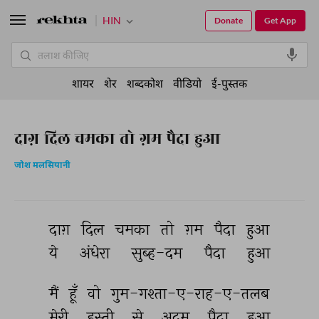
HIN
Donate
Get App
शायर
शेर
शब्दकोश
वीडियो
ई-पुस्तक
दाग़ दिल चमका तो ग़म पैदा हुआ
जोश मलसियानी
दाग़ 
दिल 
चमका 
तो 
ग़म 
पैदा 
हुआ 
ये 
अंधेरा 
सुब्ह-दम 
पैदा 
हुआ 
मैं 
हूँ 
वो 
गुम-गश्ता-ए-राह-ए-तलब 
मेरी 
हस्ती 
से 
अदम 
पैदा 
हुआ 