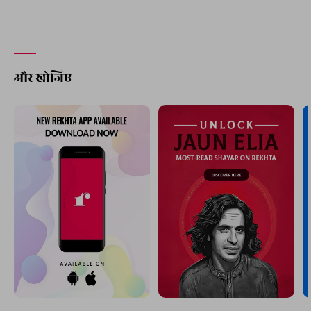
शकील आज़मी
अजीब धुँद है आँखों को सूझता भी नहीं
अभी तो दिन का वरक़ ठीक से जला भी नहीं
सिद्दीक़ मुजीबी
वह शक्ल वह शनाख़्त वह पैकर की आरज़ू
पत्थर की हो के रह गई पत्थर की आरज़ू
अखिलेश तिवारी
SHOW MORE SUGGESTIONS
और खोजिए