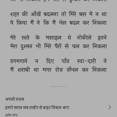
शहर 
की 
आँखें 
बदलना 
तो 
मिरे 
बस 
में 
न 
था 
ये 
किया 
मैं 
ने 
कि 
मैं 
भेस 
बदल 
कर 
निकला 
मेरे 
रस्ते 
के 
मसाइल 
थे 
नोकीले 
इतने 
मेरा 
दुश्मन 
भी 
मिरे 
पैरों 
से 
चल 
कर 
निकला 
डगमगाने 
न 
दिए 
पाँव 
रवा-दारी 
ने 
मैं 
शराबी 
था 
मगर 
रोज़ 
सँभल 
कर 
निकला 
अगली ग़ज़ल
हमारे ख़्वाब सब ताबीर से बाहर निकल आए
हसीब सोज़