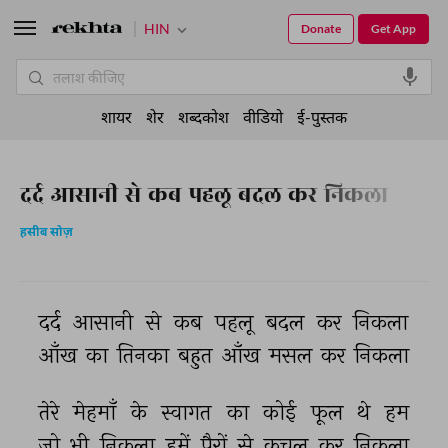
HIN
Donate
Get App
शायर
शेर
शब्दकोश
वीडियो
ई-पुस्तक
दर्द आसानी से कब पहलू बदल कर निकला
हसीब सोज़
दर्द 
आसानी 
से 
कब 
पहलू 
बदल 
कर 
निकला 
आँख 
का 
तिनका 
बहुत 
आँख 
मसल 
कर 
निकला 
तेरे 
मेहमाँ 
के 
स्वागत 
का 
कोई 
फूल 
थे 
हम 
जो 
भी 
निकला 
हमें 
पैरों 
से 
कुचल 
कर 
निकला 