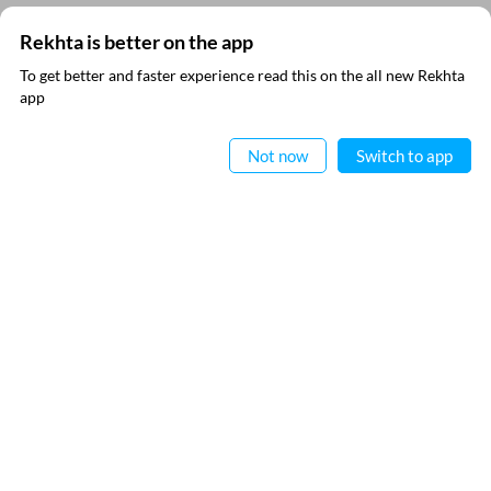
Rekhta is better on the app
To get better and faster experience read this on the all new Rekhta
app
ऐप में पढ़िए
Not now
Switch to app
रेख़्ता न्यूज़लेटर सबस्क्राइब कीजिए
नई जानकारियाँ प्राप्त करने के लिए रेख़्ता न्यूज़ लेटर सब्स्क्राइब कीजिए