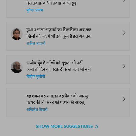
Gave Us Antakshari |
Thumri: From
Kazmi and Top
Bait Bazi Explained
Lucknow’s Courts to
Poets Live at t
Global Stages
e-Rekhta Lond
Mushaira
आप ये भी पढ़ सकते हैं
हमारी पसंद
लोग कहते हैं बहुत हम ने कमाई दुनिया
आज तक मेरी समझ में नहीं आई दुनिया
फ़ैज़ ख़लीलाबादी
किसे ख़बर थी हवा राह साफ़ करते हुए
मेरा तवाफ़ करेगी तवाफ़ करते हुए
मुकेश आलम
हुआ न ख़त्म अज़ाबों का सिलसिला अब तक
ख़िज़ाँ की ज़द में भी इक फूल है हरा अब तक