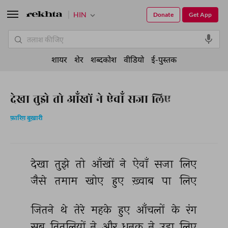
HIN
Donate
Get App
शायर
शेर
शब्दकोश
वीडियो
ई-पुस्तक
देखा तुझे तो आँखों ने ऐवाँ सजा लिए
फ़ारिग़ बुख़ारी
देखा 
तुझे 
तो 
आँखों 
ने 
ऐवाँ 
सजा 
लिए 
जैसे 
तमाम 
खोए 
हुए 
ख़्वाब 
पा 
लिए 
जितने 
थे 
तेरे 
महके 
हुए 
आँचलों 
के 
रंग 
सब 
तितलियों 
ने 
और 
धनक 
ने 
उड़ा 
लिए 