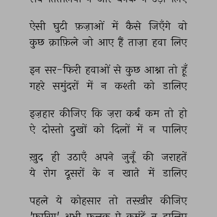
ऐसी 
घुटी 
फ़ज़ाओं 
में 
कैसे 
जिएँगे 
वो 
कुछ 
क़ाफ़िले 
जो 
आए 
हैं 
ताज़ा 
हवा 
लिए 
इन 
सर-फिरी 
हवाओं 
से 
कुछ 
आश्ना 
तो 
हूँ 
गहरे 
समुंदरों 
में 
न 
कश्ती 
को 
डालिए 
इज़हार 
कीजिए 
कि 
ज़रा 
कर्ब 
कम 
तो 
हो 
ऐ 
दोस्तो 
दुखों 
को 
दिलों 
में 
न 
पालिए 
ख़ुद 
ही 
उठाएँ 
अपने 
जुनूँ 
की 
जराहतें 
ये 
रोग 
दूसरों 
के 
न 
खाते 
में 
डालिए 
पहले 
ये 
कोहसार 
तो 
तस्ख़ीर 
कीजिए 
'फ़ारिग़' 
अभी 
फ़लक 
पे 
कमंदें 
न 
डालिए 