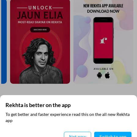
Rekhta is better on the app
ریختہ نیوز لیٹر سبسکرائب کیجیے
To get better and faster experience read this on the all new Rekhta
آپ کو باقاعدگی سے کچھ حاصل کرنا ہے لیکن اس کے علاوہ آپ کسی بھی ای میل کا استعمال
ایپ میں
app
نہیں کرتے ہیں۔
پڑھیے
Not now
Switch to app