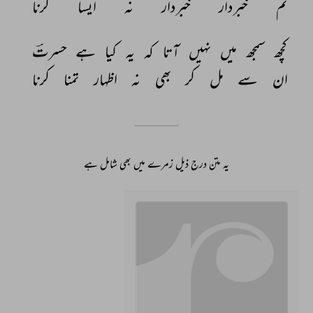
تم 
خبردار 
خبردار 
نہ 
ایسا 
کرنا 
کچھ 
سمجھ 
میں 
نہیں 
آتا 
کہ 
یہ 
کیا 
ہے 
حسرتؔ 
ان 
سے 
مل 
کر 
بھی 
نہ 
اظہار 
تمنا 
کرنا 
یہ متن درج ذیل زمرے میں بھی شامل ہے