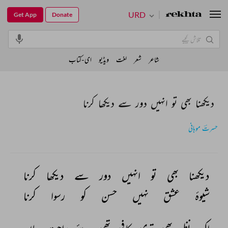
URD
Get App
Donate
شاعر
شعر
لغت
ویڈیو
ای-کتاب
دیکھنا بھی تو انہیں دور سے دیکھا کرنا
حسرتؔ موہانی
دیکھنا 
بھی 
تو 
انہیں 
دور 
سے 
دیکھا 
کرنا 
شیوۂ 
عشق 
نہیں 
حسن 
کو 
رسوا 
کرنا 