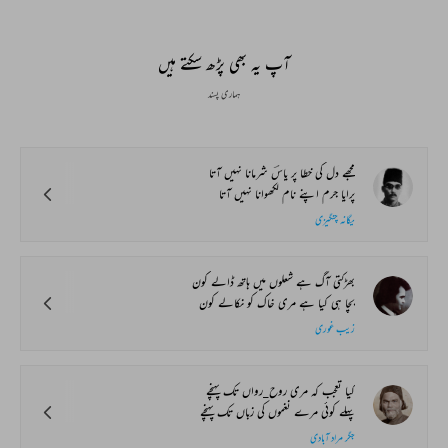
آپ یہ بھی پڑھ سکتے ہیں
ہماری پسند
مجھے دل کی خطا پر یاسؔ شرمانا نہیں آتا
پرایا جرم اپنے نام لکھوانا نہیں آتا
یگانہ چنگیزی
بھڑکتی آگ ہے شعلوں میں ہاتھ ڈالے کون
بچا ہی کیا ہے مری خاک کو نکالے کون
زیب غوری
کیا تعجب کہ مری روح_رواں تک پہنچے
پہلے کوئی مرے نغموں کی زباں تک پہنچے
جگر مراد آبادی