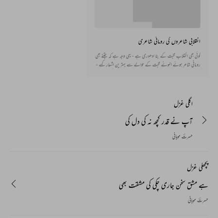
انقلابی شاعروں کی رومانی شاعری
کوئی بھی انقلاب محبّت کے بنا ادھوری ہے - یہی وجہ ہے کہ جتنے بھی
رومانی شاعر ہوئے انہونے محبّت کے حوالے سے بہترین اشعار کہے -
یہاں چند ایسی ہی غزلیں دی جا رہی ہیں، جیسے یہ سمجھا جا سکے انقلابی
شاعروں کی شاعری میں رومانیت کا کیا روپ تھا
اگلی غزل
آپ نے قدر کچھ نہ کی دل کی
حسرتؔ موہانی
پچھلی غزل
ہے مشق سخن جاری چکی کی مشقت بھی
حسرتؔ موہانی