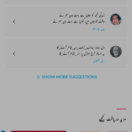
زندگی تجھ کو بھلایا ہے بہت دن ہم نے
وقت خوابوں میں گنوایا ہے بہت دن ہم نے
جاں نثار اختر
دل ہمارا جانب_زلف_سیہ_فام آئے_گا
یہ مسافر آج منزل پر سر_شام آئے_گا
رشید لکھنوی
SHOW MORE SUGGESTIONS
مزید دریافت کیجیے