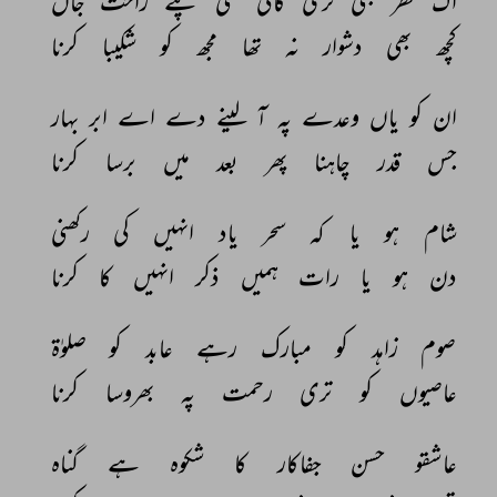
اک 
نظر 
بھی 
تری 
کافی 
تھی 
پئے 
راحت 
جاں 
کچھ 
بھی 
دشوار 
نہ 
تھا 
مجھ 
کو 
شکیبا 
کرنا 
ان 
کو 
یاں 
وعدے 
پہ 
آ 
لینے 
دے 
اے 
ابر 
بہار 
جس 
قدر 
چاہنا 
پھر 
بعد 
میں 
برسا 
کرنا 
شام 
ہو 
یا 
کہ 
سحر 
یاد 
انہیں 
کی 
رکھنی 
دن 
ہو 
یا 
رات 
ہمیں 
ذکر 
انہیں 
کا 
کرنا 
صوم 
زاہد 
کو 
مبارک 
رہے 
عابد 
کو 
صلوٰۃ 
عاصیوں 
کو 
تری 
رحمت 
پہ 
بھروسا 
کرنا 
عاشقو 
حسن 
جفاکار 
کا 
شکوہ 
ہے 
گناہ 