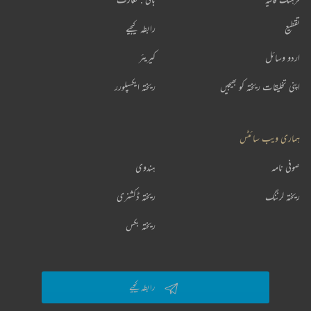
تقطیع
رابطہ کیجیے
اردو وسائل
کیریئر
اپنی تخلیقات ریختہ کو بھیجیں
ریختہ ایکسپلورر
ہماری ویب سائٹس
صوفی نامہ
ہندوی
ریختہ لرننگ
ریختہ ڈکشنری
ریختہ بکس
رابطہ کیجیے