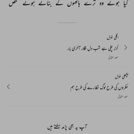
کیا 
ہوئے 
وہ 
ترے 
ہاتھوں 
کے 
بنائے 
ہوئے 
شخص 
اگلی غزل
گزر چلی ہے شب دل فگار آخری بار
سعود عثمانی
پچھلی غزل
نظروں کی طرح لوگ نظارے کی طرح ہم
سعود عثمانی
آپ یہ بھی پڑھ سکتے ہیں