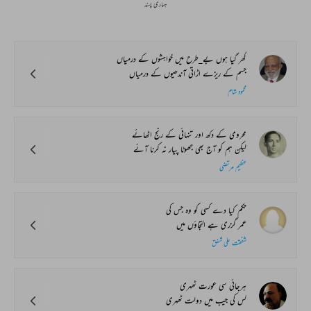
ہماری پسند
گھر گیا ہوں بے_طرح میں خواہشوں کے درمیاں
جسم کے ریزے اڑاتی آندھیوں کے درمیاں
محمود شام
محرومی کے دکھ اور تنہائی کے رنج اٹھائے
لیکن ہم کو آج بھی جھوٹا پیار نہ کرنا آئے
عظیم مرتضی
حکم کیا دے کسی کو وہ جس کی
عمر گزری ہے التجاؤں میں
شفقت علی شفق
ہرجائی سی عورت ٹھہری
کس کی جیب میں دولت ٹھہری