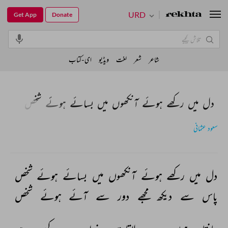
URD
Get App
Donate
شاعر
شعر
لغت
ویڈیو
ای-کتاب
دل میں رکھے ہوئے آنکھوں میں بسائے ہوئے شخص
سعود عثمانی
دل 
میں 
رکھے 
ہوئے 
آنکھوں 
میں 
بسائے 
ہوئے 
شخص 
پاس 
سے 
دیکھ 
مجھے 
دور 
سے 
آئے 
ہوئے 
شخص 