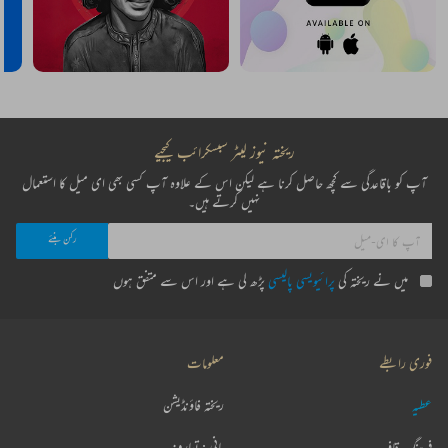
ریختہ نیوز لیٹر سبسکرائب کیجیے
آپ کو باقاعدگی سے کچھ حاصل کرنا ہے لیکن اس کے علاوہ آپ کسی بھی ای میل کا استعمال
نہیں کرتے ہیں۔
میں نے ریختہ کی
پرائیویسی پالیسی
پڑھ لی ہے اور اس سے متفق ہوں
فوری رابطے
معلومات
عطیہ
ریختہ فاؤنڈیشن
فرہنگ قافیہ
بانی : تعارف