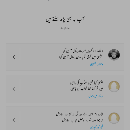
Bait Bazi Explained
Lucknow’s Courts to
Poets Live at t
Global Stages
e-Rekhta Lond
Mushaira
آپ یہ بھی پڑھ سکتے ہیں
ہماری پسند
دیکھنا وہ گریۂ_حسرت_مآل آ ہی گیا
بیکسی میں کوئی تو پرسان_حال آ ہی گیا
وحشت کلکتوی
ایسی کیا تھیں عتاب کی باتیں
میں تو کہتا تھا خواب کی باتیں
مرزا مائل دہلوی
ایک دم اس نے جدا کی نہ نقاب_عارض
نہ ہوا دور شب_وصل حجاب_عارض
فہیم گورکھپوری