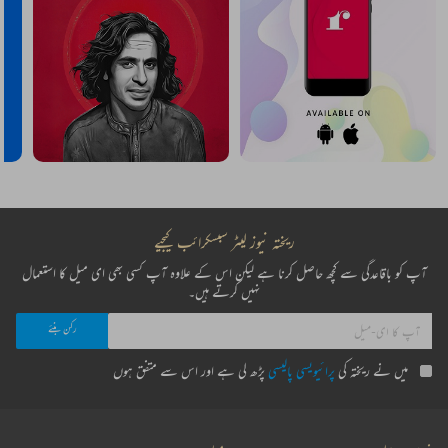
ریختہ نیوز لیٹر سبسکرائب کیجیے
آپ کو باقاعدگی سے کچھ حاصل کرنا ہے لیکن اس کے علاوہ آپ کسی بھی ای میل کا استعمال
نہیں کرتے ہیں۔
میں نے ریختہ کی
پرائیویسی پالیسی
پڑھ لی ہے اور اس سے متفق ہوں