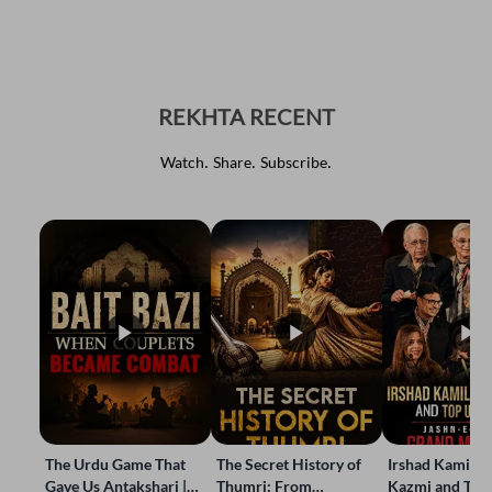
REKHTA RECENT
Watch. Share. Subscribe.
The Urdu Game That
The Secret History of
Irshad Kamil, B
Gave Us Antakshari |
Thumri: From
Kazmi and Top