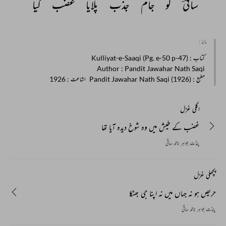
ساقیؔ 
کو 
جام 
جذب 
پلایا 
غضب 
کیا 
مأخذ :
کتاب
: Kulliyat-e-Saaqi (Pg. e-50 p-47)
Author
: Pandit Jawahar Nath Saqi
مطبع
: Pandit Jawahar Nath Saqi (1926)
اشاعت
: 1926
اگلی غزل
غضب کے طیش میں وہ شوخ دیدہ آیا تھا
پنڈت جواہر ناتھ ساقی
پچھلی غزل
حریص ہو نہ جہاں میں نہ اپنا جی بھٹکا
پنڈت جواہر ناتھ ساقی