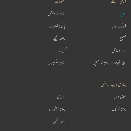
فوری رابطے
معلومات
عطیہ
ریختہ فاؤنڈیشن
فرہنگ قافیہ
بانی : تعارف
تقطیع
رابطہ کیجیے
اردو وسائل
کیریئر
اپنی تخلیقات ریختہ کو بھیجیں
ریختہ ایکسپلورر
ہماری ویب سائٹس
صوفی نامہ
ہندوی
ریختہ لرننگ
ریختہ ڈکشنری
ریختہ بکس