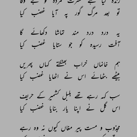
زندہ 
کیا 
ہے 
حسرت 
مردہ 
کو 
بے 
وفا 
تو 
بعد 
مرگ 
گور 
پہ 
آیا 
غضب 
کیا 
یہ 
درد 
درد 
مند 
تماشا 
دکھائے 
گا 
آفت 
رسیدہ 
کو 
جو 
ستایا 
غضب 
کیا 
ہم 
خانماں 
خراب 
بھٹکتے 
کہاں 
پھریں 
بیٹھے 
بٹھائے 
اس 
نے 
اٹھایا 
غضب 
کیا 
سب 
کہہ 
رہے 
تھے 
بلبل 
کشمیر 
کے 
حریف 
اس 
گل 
نے 
اپنا 
یار 
بنایا 
غضب 
کیا 
مجذوب 
و 
مست 
پیر 
مغاں 
کیوں 
نہ 
وہ 
رہے 