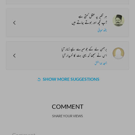
ہر تغیر پہ عقل کہتی ہے
آپ کچھ اور ہوتے جاتے ہیں
بیخود موہانی
برہمن لے کے جو میرے لیے زنار آیا
اس نے سمجھا کہ یہی بت کا خریدار آیا
جمیلہ خدا بخش
SHOW MORE SUGGESTIONS
COMMENT
SHARE YOUR VIEWS