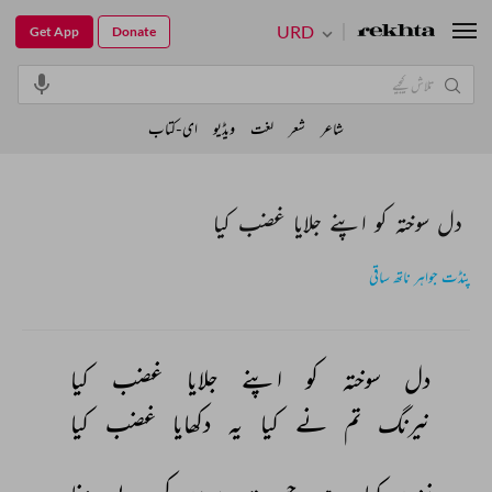
URD
Get App
Donate
شاعر
شعر
لغت
ویڈیو
ای-کتاب
دل سوختہ کو اپنے جلایا غضب کیا
پنڈت جواہر ناتھ ساقی
دل 
سوختہ 
کو 
اپنے 
جلایا 
غضب 
کیا 
نیرنگ 
تم 
نے 
کیا 
یہ 
دکھایا 
غضب 
کیا 