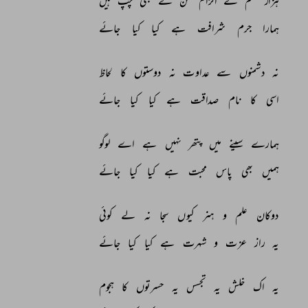
ہزار 
قسم 
کے 
الزام 
سن 
کے 
بھی 
چپ 
ہیں 
ہمارا 
جرم 
شرافت 
ہے 
کیا 
کیا 
جائے 
نہ 
دشمنوں 
سے 
عداوت 
نہ 
دوستوں 
کا 
لحاظ 
اسی 
کا 
نام 
صداقت 
ہے 
کیا 
کیا 
جائے 
ہمارے 
سینے 
میں 
پتھر 
نہیں 
ہے 
اے 
لوگو 
ہمیں 
بھی 
پاس 
محبت 
ہے 
کیا 
کیا 
جائے 
دوکان 
علم 
و 
ہنر 
کیوں 
سجا 
نہ 
لے 
کوئی 
یہ 
راز 
عزت 
و 
شہرت 
ہے 
کیا 
کیا 
جائے 
یہ 
اک 
خلش 
یہ 
تجسس 
یہ 
حسرتوں 
کا 
ہجوم 