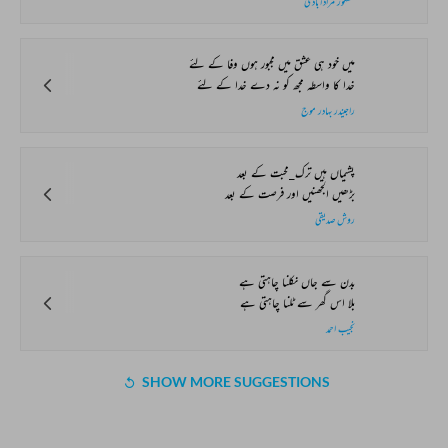
مشکور مرادآبادی
میں خود ہی عشق میں مجبور ہوں وفا کے لئے
خدا کا واسطہ مجھ کو نہ دے خدا کے لئے
راجیندر بہادر موج
پشیماں ہیں ترک_محبت کے بعد
بڑھیں الجھنیں اور فرصت کے بعد
روش صدیقی
بدن سے جاں نکلنا چاہتی ہے
بلا اس گھر سے ٹلنا چاہتی ہے
نجیب احمد
SHOW MORE SUGGESTIONS