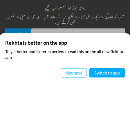
ریختہ نیوز لیٹر سبسکرائب کیجیے
آپ کو باقاعدگی سے کچھ حاصل کرنا ہے لیکن اس کے علاوہ آپ کسی بھی ای میل کا استعمال
نہیں کرتے ہیں۔
Rekhta is better on the app
میں نے ریختہ کی
پرائیویسی پالیسی
پڑھ لی ہے اور اس سے متفق ہوں
To get better and faster experience read this on the all new Rekhta
ایپ میں
app
پڑھیے
فوری رابطے
معلومات
Not now
Switch to app
عطیہ
ریختہ فاؤنڈیشن
فرہنگ قافیہ
بانی : تعارف
تقطیع
رابطہ کیجیے
اردو وسائل
کیریئر
اپنی تخلیقات ریختہ کو بھیجیں
ریختہ ایکسپلورر