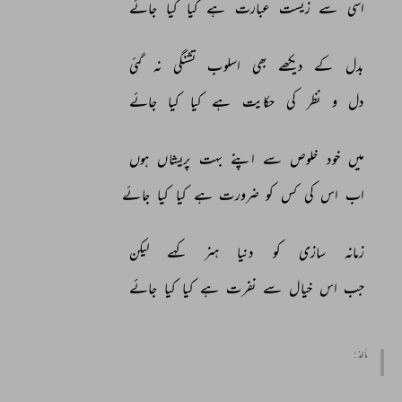
اسی 
سے 
زیست 
عبارت 
ہے 
کیا 
کیا 
جائے 
بدل 
کے 
دیکھے 
بھی 
اسلوب 
تشنگی 
نہ 
گئی 
دل 
و 
نظر 
کی 
حکایت 
ہے 
کیا 
کیا 
جائے 
میں 
خود 
خلوص 
سے 
اپنے 
بہت 
پریشاں 
ہوں 
اب 
اس 
کی 
کس 
کو 
ضرورت 
ہے 
کیا 
کیا 
جائے 
زمانہ 
سازی 
کو 
دنیا 
ہنر 
کہے 
لیکن 
جب 
اس 
خیال 
سے 
نفرت 
ہے 
کیا 
کیا 
جائے 
مأخذ :