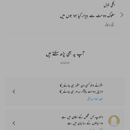
اگلی غزل
سلوک دوست سے بیزار کیا ہوا ہوں میں
رفیع بدایونی
آپ یہ بھی پڑھ سکتے ہیں
ہماری پسند
بگڑنے والا کسی دن سنور ہی جائے_گا
مزاج_دوست بالآخر سدھر ہی جائے_گا
سبیلہ انعام صدیقی
دھوپ جس شخص کے مکان میں ہے
وہ اجالوں کے سائبان میں ہے