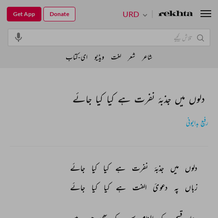
URD
Get App
Donate
شاعر
شعر
لغت
ویڈیو
ای-کتاب
دلوں میں جذبۂ نفرت ہے کیا کیا جائے
رفیع بدایونی
دلوں 
میں 
جذبۂ 
نفرت 
ہے 
کیا 
کیا 
جائے 
زباں 
پہ 
دعویٔ 
الفت 
ہے 
کیا 
کیا 
جائے 