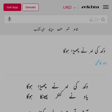
URD
Get App
Donate
شاعر
شعر
لغت
ویڈیو
ای-کتاب
دکھ کی لہر نے چھیڑا ہوگا
ناصر کاظمی
دکھ 
کی 
لہر 
نے 
چھیڑا 
ہوگا 
یاد 
نے 
کنکر 
پھینکا 
ہوگا 