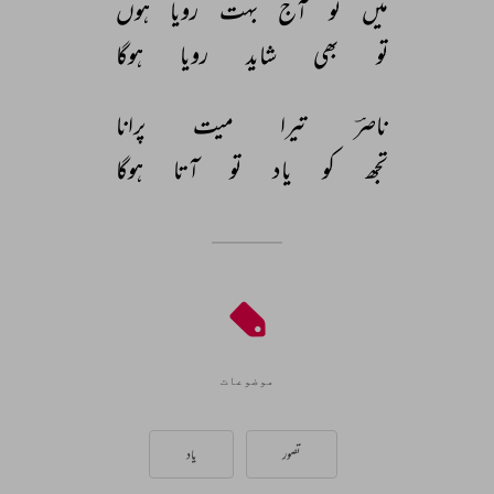
میں 
تو 
آج 
بہت 
رویا 
ہوں 
تو 
بھی 
شاید 
رویا 
ہوگا 
ناصرؔ 
تیرا 
میت 
پرانا 
تجھ 
کو 
یاد 
تو 
آتا 
ہوگا 
موضوعات
تصور
یاد