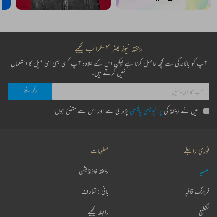
ریختہ نیوز لیٹر سبسکرائب کیجیے
آپ کو باقاعدگی سے کچھ حاصل کرنا ہے لیکن اس کے علاوہ آپ کسی بھی ای میل کا استعمال
نہیں کرتے ہیں۔
میں نے ریختہ کی
پرائیویسی پالیسی
پڑھ لی ہے اور اس سے متفق ہوں
فوری رابطے
معلومات
عطیہ
ریختہ فاؤنڈیشن
فرہنگ قافیہ
بانی : تعارف
تقطیع
رابطہ کیجیے