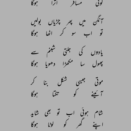
کوئی 
مسافر 
اترا 
ہوگا 
آنگن 
میں 
پھر 
چڑیاں 
بولیں 
تو 
اب 
سو 
کر 
اٹھا 
ہوگا 
یادوں 
کی 
جلتی 
شبنم 
سے 
پھول 
سا 
مکھڑا 
دھویا 
ہوگا 
موتی 
جیسی 
شکل 
بنا 
کر 
آئینے 
کو 
تکتا 
ہوگا 
شام 
ہوئی 
اب 
تو 
بھی 
شاید 
اپنے 
گھر 
کو 
لوٹا 
ہوگا 