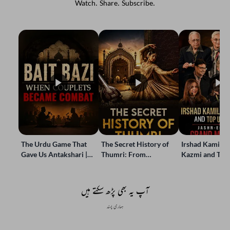
Watch. Share. Subscribe.
The Urdu Game That
The Secret History of
Irshad Kamil, B
Gave Us Antakshari |
Thumri: From
Kazmi and Top
Bait Bazi Explained
Lucknow’s Courts to
Poets Live at t
Global Stages
e-Rekhta Lond
Mushaira
آپ یہ بھی پڑھ سکتے ہیں
ہماری پسند