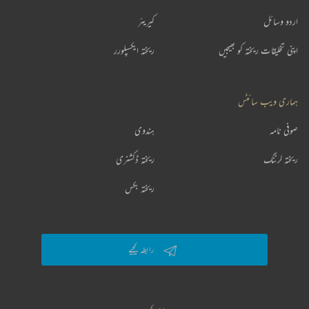
اردو وسائل
کیریئر
اپنی تخلیقات ریختہ کو بھیجیں
ریختہ ایکسپلورر
ہماری ویب سائٹس
صوفی نامہ
ہندوی
ریختہ لرننگ
ریختہ ڈکشنری
ریختہ بکس
رابطہ کیجیے