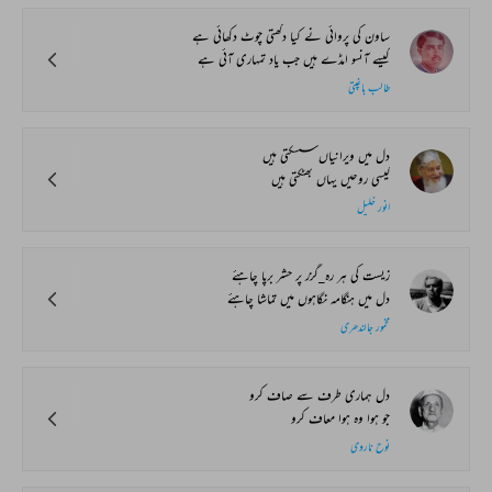
ساون کی پروائی نے کیا دکھتی چوٹ دکھائی ہے
کیسے آنسو امڈے ہیں جب یاد تمہاری آئی ہے
طالب باغپتی
دل میں ویرانیاں سسکتی ہیں
کیسی روحیں یہاں بھٹکتی ہیں
انور خلیل
زیست کی ہر رہ_گزر پر حشر برپا چاہئے
دل میں ہنگامہ نگاہوں میں تماشا چاہئے
مخمور جالندھری
دل ہماری طرف سے صاف کرو
جو ہوا وہ ہوا معاف کرو
نوح ناروی