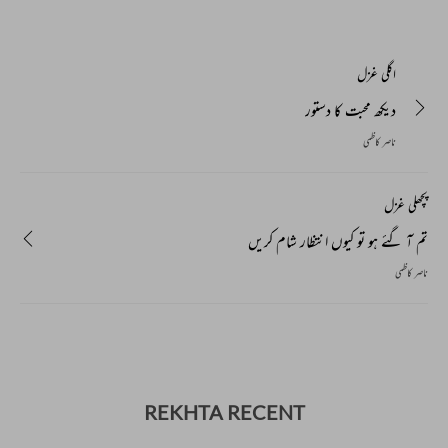
اگلی غزل
دیکھ محبت کا دستور
ناصر کاظمی
پچھلی غزل
تم آ گئے ہو تو کیوں انتظار شام کریں
ناصر کاظمی
REKHTA RECENT