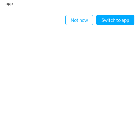
ایپ میں
app
پڑھیے
Not now
Switch to app
ریختہ نیوز لیٹر سبسکرائب کیجیے
آپ کو باقاعدگی سے کچھ حاصل کرنا ہے لیکن اس کے علاوہ آپ کسی بھی ای میل کا استعمال
نہیں کرتے ہیں۔
میں نے ریختہ کی
پرائیویسی پالیسی
پڑھ لی ہے اور اس سے متفق ہوں