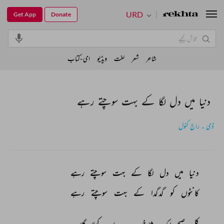
URD
Get App
Donate
شاعر
شعر
لغت
ویڈیو
ای-کتاب
دنیا میں دل لگا کے بہت سوچتے رہے
ڈی ۔ راج کنول
دنیا 
میں 
دل 
لگا 
کے 
بہت 
سوچتے 
رہے 
کانٹوں 
کو 
گدگدا 
کے 
بہت 
سوچتے 
رہے 