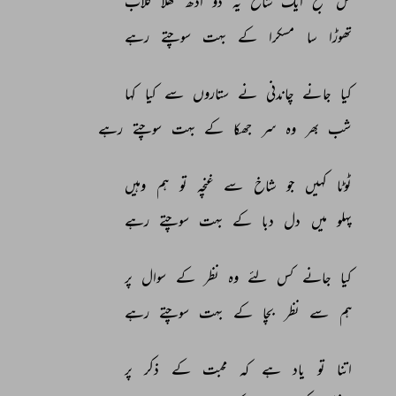
کل 
صبح 
ایک 
شاخ 
یہ 
دو 
ادھ 
کھلا 
گلاب 
تھوڑا 
سا 
مسکرا 
کے 
بہت 
سوچتے 
رہے 
کیا 
جانے 
چاندنی 
نے 
ستاروں 
سے 
کیا 
کہا 
شب 
بھر 
وہ 
سر 
جھکا 
کے 
بہت 
سوچتے 
رہے 
ٹوٹا 
کہیں 
جو 
شاخ 
سے 
غنچہ 
تو 
ہم 
وہیں 
پہلو 
میں 
دل 
دبا 
کے 
بہت 
سوچتے 
رہے 
کیا 
جانے 
کس 
لئے 
وہ 
نظر 
کے 
سوال 
پر 
ہم 
سے 
نظر 
بچا 
کے 
بہت 
سوچتے 
رہے 
اتنا 
تو 
یاد 
ہے 
کہ 
محبت 
کے 
ذکر 
پر 