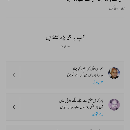
ڈی ۔ راج کنول
آپ یہ بھی پڑھ سکتے ہیں
ہماری پسند
غم_خاشاک کیا شعلے کو ہوگا
وہ رقصاں خود ہی اک لمحے کو ہوگا
محشر بدایونی
پھر گداز_عشق سے جلنے لگے داغ_نہاں
آج پھر جشن_چراغاں ہے بیاد_دلبراں
پیام فتحپوری