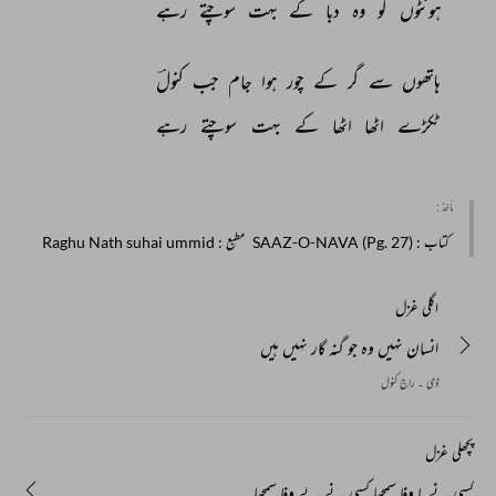
ہونٹوں 
کو 
وہ 
دبا 
کے 
بہت 
سوچتے 
رہے 
ہاتھوں 
سے 
گر 
کے 
چور 
ہوا 
جام 
جب 
کنولؔ 
ٹکڑے 
اٹھا 
اٹھا 
کے 
بہت 
سوچتے 
رہے 
مأخذ :
کتاب
: SAAZ-O-NAVA (Pg. 27)
مطبع
: Raghu Nath suhai ummid
اگلی غزل
انسان نہیں وہ جو گنہ گار نہیں ہیں
ڈی ۔ راج کنول
پچھلی غزل
کسی نے با وفا سمجھا کسی نے بے وفا سمجھا