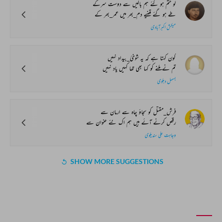
لو ختم ہو گئے ہم بالیں سے دوست سرکے
طے ہو گئے قضیے دم_بھر میں عمر_بھر کے
میکش اکبرآبادی
کون کہتا ہے کہ یہ شوخیٔ_بیداد نہیں
تم نے ملنے کو کہا بھی تھا کہیں یاد نہیں
بسمل دہلوی
فرش_مقتل کو سجاؤ چاہ سے ارمان سے
رقص کرنے آئے ہیں ہم اک نئے عنوان سے
وجاہت علی سندیلوی
SHOW MORE SUGGESTIONS
COMMENT
SHARE YOUR VIEWS