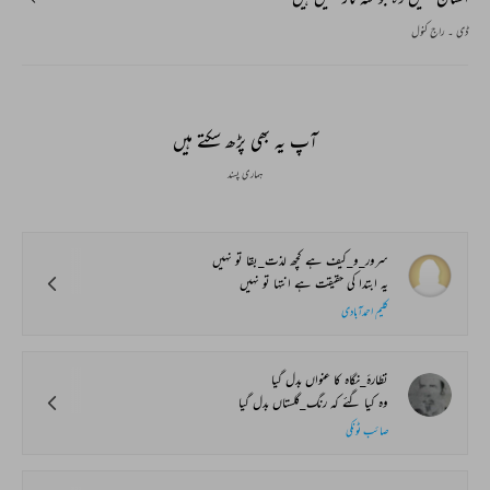
ڈی ۔ راج کنول
آپ یہ بھی پڑھ سکتے ہیں
ہماری پسند
سرور_و_کیف ہے کچھ لذت_بقا تو نہیں
یہ ابتدا کی حقیقت ہے انتہا تو نہیں
کلیم احمدآبادی
نظارۂ_نگاہ کا عنواں بدل گیا
وہ کیا گئے کہ رنگ_گلستاں بدل گیا
صائب ٹونکی