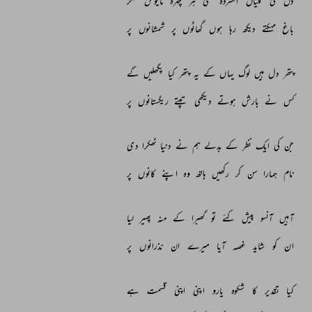
دل 
کی 
کلیاں 
افسردہ 
سی 
ہر 
چہرہ 
مایوس 
مگر 
باغ 
مہکتے 
دیکھ 
رہا 
ہوں 
گھاٹوں 
پر 
شمشانوں 
پر 
پتھر 
دل 
ہیں 
لوگ 
یہاں 
کے 
یہ 
پتھر 
کیا 
پگھلیں 
گے 
کس 
نے 
بارش 
ہوتے 
دیکھی 
تپتے 
ریگستانوں 
پر 
جن 
کی 
ایک 
نظر 
کے 
بدلے 
ہم 
نے 
دنیا 
ٹھکرا 
دی 
نام 
ہمارا 
سن 
کر 
رکھیں 
ہاتھ 
وہ 
اپنے 
کانوں 
پر 
آہیں 
آنسو 
پیش 
کئے 
تو 
گھبرا 
کے 
منہ 
پھیر 
لیا 
ان 
کو 
شاید 
غصہ 
آیا 
میرے 
ان 
نذرانوں 
پر 
کیا 
تقدیر 
کا 
شکوہ 
یارو 
اپنی 
اپنی 
قسمت 
ہے 