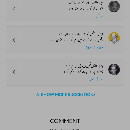
میں واقف_کار_اسرار_بقا ہوں
اسی خاطر تو ان پر مر_مٹا ہوں
امجد نجمی
فرش_مقتل کو سجاؤ چاہ سے ارمان سے
رقص کرنے آئے ہیں ہم اک نئے عنوان سے
وجاہت علی سندیلوی
باقرؔ نشانۂ_غم_و_رنج_و_الم تو ہو
چھوڑو کچھ اور بات کرو درد کم تو ہو
سجاد باقر رضوی
SHOW MORE SUGGESTIONS
COMMENT
SHARE YOUR VIEWS