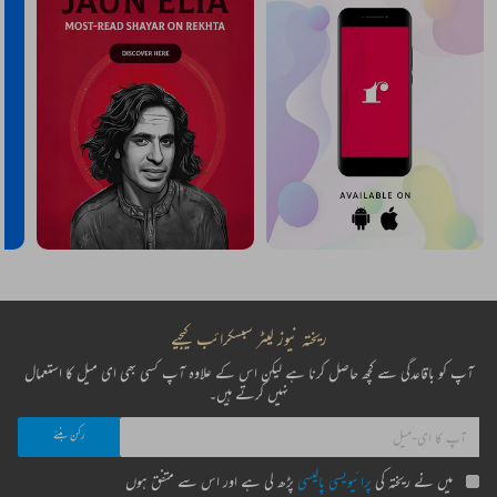
ریختہ نیوز لیٹر سبسکرائب کیجیے
آپ کو باقاعدگی سے کچھ حاصل کرنا ہے لیکن اس کے علاوہ آپ کسی بھی ای میل کا استعمال
نہیں کرتے ہیں۔
میں نے ریختہ کی
پرائیویسی پالیسی
پڑھ لی ہے اور اس سے متفق ہوں