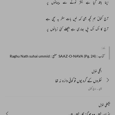
اپنا 
ہاتھ 
گیا 
ہے 
اکثر 
ٹوٹے 
سے 
پیمانوں 
پر 
آج 
کنولؔ 
ہم 
کچھ 
بھی 
کہہ 
لیں 
بات 
مگر 
یہ 
سچی 
ہے 
آج 
کا 
اک 
اک 
پل 
بھاری 
ہے 
پچھلے 
کئی 
زبانوں 
پر 
مأخذ :
کتاب
: SAAZ-O-NAVA (Pg. 24)
مطبع
: Raghu Nath suhai ummid
اگلی غزل
نظروں کے گرد یوں تو کوئی دائرہ نہ تھا
ڈی ۔ راج کنول
پچھلی غزل
انسان نہیں وہ جو گنہ گار نہیں ہیں