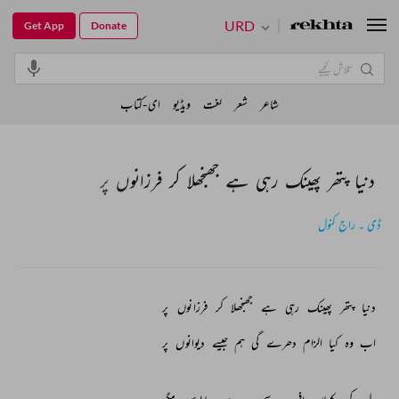
URD
Get App
Donate
شاعر
شعر
لغت
ویڈیو
ای-کتاب
دنیا پتھر پھینک رہی ہے جھنجھلا کر فرزانوں پر
ڈی ۔ راج کنول
دنیا 
پتھر 
پھینک 
رہی 
ہے 
جھنجھلا 
کر 
فرزانوں 
پر 
اب 
وہ 
کیا 
الزام 
دھرے 
گی 
ہم 
جیسے 
دیوانوں 
پر 