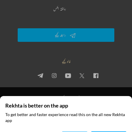
ریختہ بکس
رابطہ کیجیے
فالو کیجیے
پرائیویسی پالیسی
استعمال کی شرائط
جملہ حقوق
Rekhta is better on the app
© 2026 Rekhta™ Foundation. All rights reserved.
To get better and faster experience read this on the all new Rekhta
ایپ میں
app
پڑھیے