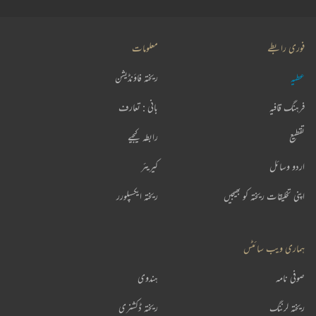
فوری رابطے
معلومات
عطیہ
ریختہ فاؤنڈیشن
فرہنگ قافیہ
بانی : تعارف
تقطیع
رابطہ کیجیے
اردو وسائل
کیریئر
اپنی تخلیقات ریختہ کو بھیجیں
ریختہ ایکسپلورر
ہماری ویب سائٹس
صوفی نامہ
ہندوی
ریختہ لرننگ
ریختہ ڈکشنری