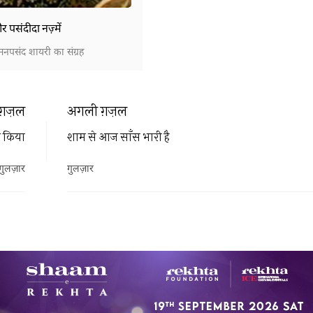
पसंदीदा नज़्में
पसंद शायरी का संग्रह
ग़ज़ल
अगली ग़ज़ल
ार किया
शाम से आज साँस भारी है
गुलज़ार
गुलज़ार
ये भी पढ़ सकते हैं
हमारी पसंद