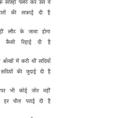
क 
सफ़्हा 
पलट 
कर 
उस 
ने 
ातों 
की 
सफ़ाई 
दी 
है 
ीं 
लौट 
के 
जाना 
होगा 
 
कैसी 
रिहाई 
दी 
है 
 
आँखों 
में 
कटी 
थीं 
सदियाँ 
सदियों 
की 
जुदाई 
दी 
है 
पर 
भी 
कोई 
ज़ोर 
नहीं 
 
हर 
चीज़ 
पराई 
दी 
है 