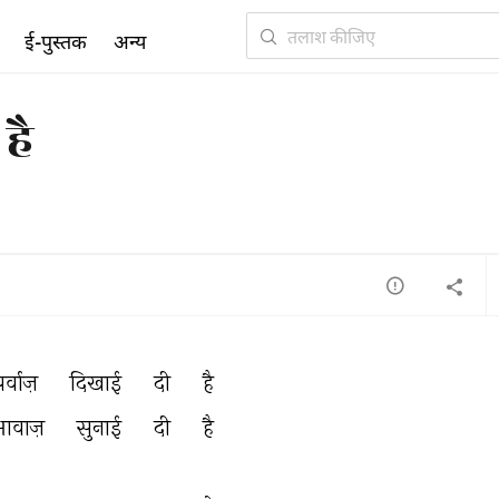
ई-पुस्तक
अन्य
है
र्वाज़ 
दिखाई 
दी 
है 
आवाज़ 
सुनाई 
दी 
है 