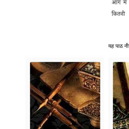
आग 
में 
कितनी 
यह पाठ नीच