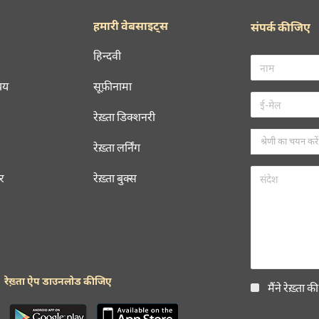
हमारी वेबसाइट्स
संपर्क कीजिए
हिन्दवी
चय
सूफ़ीनामा
रेख़्ता डिक्शनरी
रेख़्ता लर्निंग
रर
रेख़्ता बुक्स
रेख़्ता ऐप डाउनलोड कीजिए
मैंने रेख़्ता क