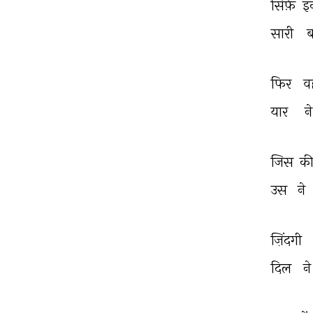
सिर्फ़ 
इ
सारी 
ब
फिर 
वह
यार 
ने
जिस 
की
उस 
ने 
ज़िंदगी 
दिल 
ने
THIS VIDEO IS PLAYING FROM YOUTUBE