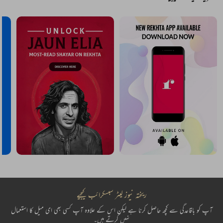
ریختہ نیوز لیٹر سبسکرائب کیجیے
آپ کو باقاعدگی سے کچھ حاصل کرنا ہے لیکن اس کے علاوہ آپ کسی بھی ای میل کا استعمال
نہیں کرتے ہیں۔