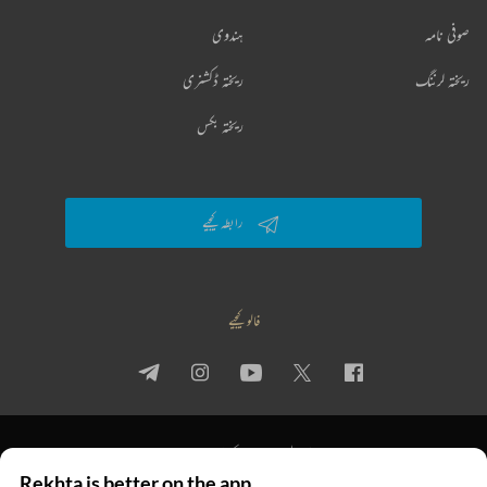
صوفی نامہ
ہندوی
ریختہ لرننگ
ریختہ ڈکشنری
ریختہ بکس
رابطہ کیجیے
فالو کیجیے
پرائیویسی پالیسی
استعمال کی شرائط
جملہ حقوق
Rekhta is better on the app
© 2026 Rekhta™ Foundation. All rights reserved.