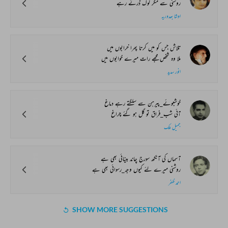
روشنی سے مگر لوگ ڈرتے رہے
اوشا بھدوریہ
تلاش جس کو میں کرتا پھرا خرابوں میں
ملا وہ شخص مجھے رات میرے خوابوں میں
انور سدید
خوشبوئے_پیرہن سے سلگتے رہے دماغ
آئی شب_فراق تو گل ہو گئے چراغ
جمیل ملک
آسماں کی آنکھ سورج چاند بینائی بھی ہے
روشنی میرے لئے کیوں وجہ_رسوائی بھی ہے
احمد ظفر
SHOW MORE SUGGESTIONS