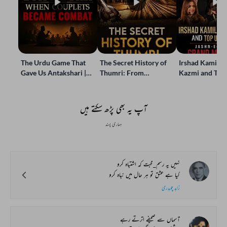
The Urdu Game That
The Secret History of
Irshad Kamil, B
Gave Us Antakshari |
Thumri: From
Kazmi and Top
Bait Bazi Explained
Lucknow’s Courts to
Poets Live at t
Global Stages
e-Rekhta Lond
Mushaira
آپ یہ بھی پڑھ سکتے ہیں
ہماری پسند
نہیں یہ رسم_محبت کہ اشتباہ کرو
کیا ہے عشق تو ہر حال میں نباہ کرو
زاہد چوہدری
آسماں سے صحیفے اترتے رہے