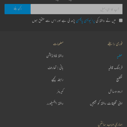
میں نے ریختہ کی
پرائیویسی پالیسی
پڑھ لی ہے اور اس سے متفق ہوں
فوری رابطے
معلومات
عطیہ
ریختہ فاؤنڈیشن
فرہنگ قافیہ
بانی : تعارف
تقطیع
رابطہ کیجیے
اردو وسائل
کیریئر
اپنی تخلیقات ریختہ کو بھیجیں
ریختہ ایکسپلورر
ہماری ویب سائٹس