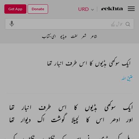
URD
Get App
Donate
شاعر
شعر
لغت
ویڈیو
ای-کتاب
ایک سوکھی ہڈیوں کا اس طرف انبار تھا
عتیق اللہ
ایک 
سوکھی 
ہڈیوں 
کا 
اس 
طرف 
انبار 
تھا 
اور 
ادھر 
اس 
کا 
لچیلا 
گوشت 
اک 
دیوار 
تھا 